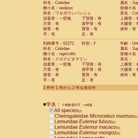
科名：Cebidae
Cebidae
Saguinus midas
属名：
Sa
(0)
種小名：
oedipus
亜種小名
Cebidae
Saguinus mystax
(0)
和名：ワタボウシパンシェ
英名：Cotto
Cebidae
Saguinus nigricollis
(1)
頭蓋骨：一部無
下顎骨：有
上腕骨：
Cebidae
Saguinus oedipus
(1)
尺骨：有
肩甲骨：有
大腿骨：
Cebidae
Saguinus weddelli
(0)
腓骨：有
寛骨：有
体幹：有
Cebidae
Saguinus
spp.
(0)
手：有
足：有
Cebidae
Aotus trivirgatus
(0)
Cebidae
Cebus albifrons
(0)
剖検番号：02272
性別：F
年齢：Unk
Cebidae
Cebus apella
科名：Cebidae
(0)
属名：
Sa
Cebidae
Cebus capucinus
種小名：
nigricollis
亜種小名
(0)
Cebidae
Cebus nigrivittatus
和名：クロクビタマリン
英名：
(0)
Cebidae
Cebus
spp.
頭蓋骨：一部無
下顎骨：有
上腕骨：
(0)
Cebidae
Saimiri boliviensis
尺骨：有
肩甲骨：有
大腿骨：
(0)
腓骨：有
Cebidae
Saimiri sciureus
寛骨：有
体幹：有
(0)
手：有
足：有
Atelidae
Alouatta caraya
(0)
Atelidae
Alouatta fusca
(0)
2 件中 1 件から 2 件を表示中
Atelidae
Alouatta seniculus
(0)
Atelidae
Alouatta
spp.
(0)
Atelidae
Ateles belzebuth
■学名：
(0)
※複数選択可・or検索
Atelidae
Ateles geoffroyi
(0)
All species
(2)
Atelidae
Ateles paniscus
(0)
Cheirogaleidae
Microcebus murinus
(0)
Atelidae
Ateles
spp.
(0)
Lemuridae
Eulemur fulvus
(0)
Atelidae
Lagothrix lagothricha
(0)
Lemuridae
Eulemur macaco
(0)
Atelidae
Lagothrix lagothricha cana
(0)
Lemuridae
Eulemur mongoz
(0)
Pitheciidae
Cacajao calvus rubicundu