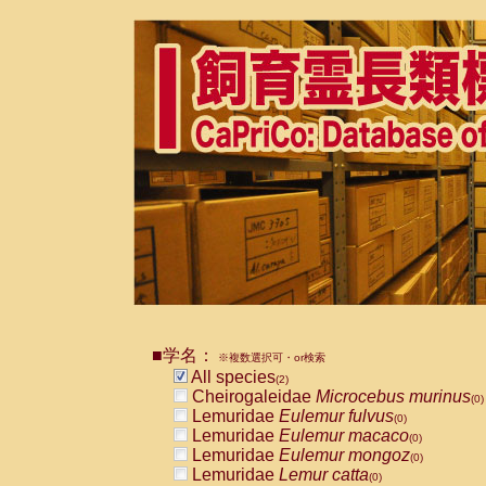
■学名：
※複数選択可・or検索
All species
(2)
Cheirogaleidae
Microcebus murinus
(0)
Lemuridae
Eulemur fulvus
(0)
Lemuridae
Eulemur macaco
(0)
Lemuridae
Eulemur mongoz
(0)
Lemuridae
Lemur catta
(0)