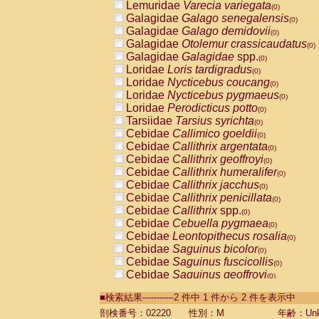
Lemuridae
Varecia variegata
(0)
Galagidae
Galago senegalensis
(0)
Galagidae
Galago demidovii
(0)
Galagidae
Otolemur crassicaudatus
(0)
Galagidae
Galagidae
spp.
(0)
Loridae
Loris tardigradus
(0)
Loridae
Nycticebus coucang
(0)
Loridae
Nycticebus pygmaeus
(0)
Loridae
Perodicticus potto
(0)
Tarsiidae
Tarsius syrichta
(0)
Cebidae
Callimico goeldii
(0)
Cebidae
Callithrix argentata
(0)
Cebidae
Callithrix geoffroyi
(0)
Cebidae
Callithrix humeralifer
(0)
Cebidae
Callithrix jacchus
(0)
Cebidae
Callithrix penicillata
(0)
Cebidae
Callithrix
spp.
(0)
Cebidae
Cebuella pygmaea
(0)
Cebidae
Leontopithecus rosalia
(0)
Cebidae
Saguinus bicolor
(0)
Cebidae
Saguinus fuscicollis
(0)
Cebidae
Saguinus geoffroyi
(0)
Cebidae
Saguinus imperator
(0)
■検索結果-----------2 件中 1 件から 2 件を表示中
Cebidae
Saguinus labiatus
(0)
Cebidae
Saguinus leucopus
剖検番号：02220
性別：M
年齢：Unk
(0)