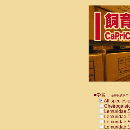
■学名：
※複数選択可・
All species
(1)
Cheirogalei
Lemuridae
E
Lemuridae
E
Lemuridae
E
Lemuridae
L