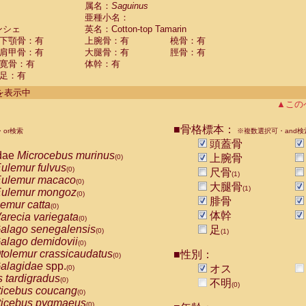
guinus midas
属名：
Saguinus
(0)
亜種小名：
guinus mystax
(0)
ンシェ
英名：Cotton-top Tamarin
uinus nigricollis
(0)
下顎骨：有
上腕骨：有
橈骨：有
guinus oedipus
(1)
肩甲骨：有
大腿骨：有
脛骨：有
uinus weddelli
(0)
寛骨：有
体幹：有
guinus
spp.
(0)
足：有
us trivirgatus
(0)
us albifrons
件を表示中
(0)
us apella
▲この
(0)
bus capucinus
(0)
us nigrivittatus
■骨格標本：
or検索
(0)
※複数選択可・and検
bus
spp.
頭蓋骨
(0)
miri boliviensis
dae
Microcebus murinus
(0)
上腕骨
(0)
miri sciureus
ulemur fulvus
(0)
(0)
尺骨
(1)
uatta caraya
ulemur macaco
(0)
(0)
大腿骨
(1)
uatta fusca
ulemur mongoz
(0)
(0)
腓骨
uatta seniculus
emur catta
(0)
(0)
uatta
spp.
体幹
arecia variegata
(0)
(0)
les belzebuth
alago senegalensis
足
(0)
(0)
(1)
les geoffroyi
alago demidovii
(0)
(0)
les paniscus
tolemur crassicaudatus
■性別：
(0)
(0)
les
spp.
alagidae
spp.
(0)
オス
(0)
othrix lagothricha
s tardigradus
(0)
(0)
不明
(0)
othrix lagothricha cana
ticebus coucang
(0)
(0)
Cacajao calvus rubicundus
ticebus pygmaeus
(0)
(0)