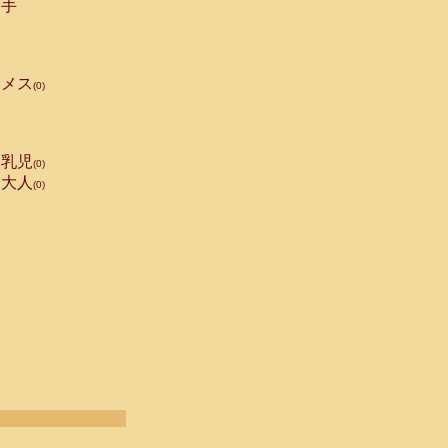
手
メス
(0)
乳児
(0)
大人
(0)