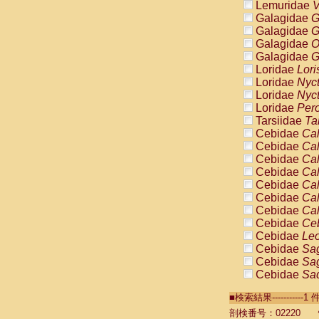
Lemuridae
V
Galagidae
G
Galagidae
G
Galagidae
O
Galagidae
G
Loridae
Lori
Loridae
Nyc
Loridae
Nyc
Loridae
Pero
Tarsiidae
Ta
Cebidae
Cal
Cebidae
Cal
Cebidae
Cal
Cebidae
Cal
Cebidae
Cal
Cebidae
Cal
Cebidae
Cal
Cebidae
Ce
Cebidae
Leo
Cebidae
Sag
Cebidae
Sag
Cebidae
Sag
Cebidae
Sag
■検索結果----------
Cebidae
Sag
Cebidae
Sa
剖検番号：02220