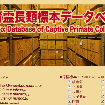
■骨格標本：
or検索
※複数選択可・and検
頭蓋骨
dae
Microcebus murinus
上腕骨
(0)
ulemur fulvus
(0)
尺骨
(1)
ulemur macaco
(0)
大腿骨
(1)
ulemur mongoz
(0)
腓骨
emur catta
(0)