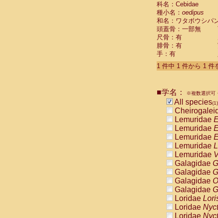
科名：Cebidae
Cebidae
Sa
種小名：
oedipus
Cebidae
Sa
和名：ワタボウシパ
Cebidae
Sag
頭蓋骨：一部無
Cebidae
Sa
尺骨：有
Cebidae
Sag
腓骨：有
Cebidae
Sa
手：有
Cebidae
Aot
Cebidae
Ceb
1 件中 1 件から 1 
Cebidae
Ceb
Cebidae
Ce
■学名：
Cebidae
Ceb
※複数選択可・
Cebidae
Ce
All species
(1)
Cebidae
Sai
Cheirogalei
Cebidae
Sai
Lemuridae
E
Atelidae
Alo
Lemuridae
E
Atelidae
Alo
Lemuridae
E
Atelidae
Alo
Lemuridae
L
Atelidae
Alo
Lemuridae
V
Atelidae
Ate
Galagidae
G
Atelidae
Ate
Galagidae
G
Atelidae
Ate
Galagidae
O
Atelidae
Ate
Galagidae
G
Atelidae
Lag
Loridae
Lori
Atelidae
Lag
Loridae
Nyc
Pitheciidae
Loridae
Nyc