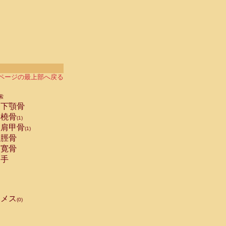
ページの最上部へ戻る
索
下顎骨
橈骨
(1)
肩甲骨
(1)
脛骨
寛骨
手
メス
(0)