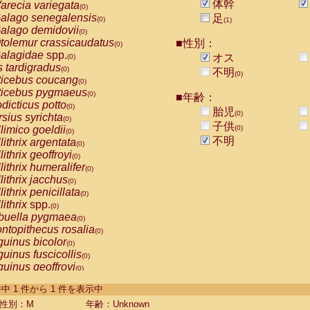
体幹
arecia variegata
(0)
alago senegalensis
足
(0)
(1)
alago demidovii
(0)
tolemur crassicaudatus
■性別：
(0)
alagidae
spp.
オス
(0)
s tardigradus
(0)
不明
(0)
ticebus coucang
(0)
ticebus pygmaeus
(0)
■年齢：
dicticus potto
(0)
胎児
(0)
rsius syrichta
(0)
子供
limico goeldii
(0)
(0)
不明
lithrix argentata
(0)
lithrix geoffroyi
(0)
lithrix humeralifer
(0)
lithrix jacchus
(0)
lithrix penicillata
(0)
lithrix
spp.
(0)
buella pygmaea
(0)
ntopithecus rosalia
(0)
uinus bicolor
(0)
uinus fuscicollis
(0)
uinus geoffroyi
(0)
uinus imperator
(0)
-1 件中 1 件から 1 件を表示中
uinus labiatus
(0)
guinus leucopus
性別：M
年齢：Unknown
(0)