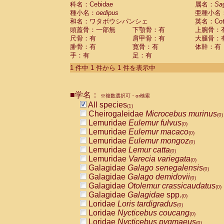
科名：Cebidae
Cebidae
Saguinus midas
属名：
Sa
(0)
種小名：
oedipus
亜種小名
Cebidae
Saguinus mystax
(0)
和名：ワタボウシパンシェ
英名：Cotto
Cebidae
Saguinus nigricollis
(0)
頭蓋骨：一部無
下顎骨：有
上腕骨：
Cebidae
Saguinus oedipus
(1)
尺骨：有
肩甲骨：有
大腿骨：
Cebidae
Saguinus weddelli
(0)
腓骨：有
寛骨：有
体幹：有
Cebidae
Saguinus
spp.
(0)
手：有
足：有
Cebidae
Aotus trivirgatus
(0)
Cebidae
Cebus albifrons
1 件中 1 件から 1 件を表示中
(0)
Cebidae
Cebus apella
(0)
Cebidae
Cebus capucinus
(0)
■学名：
Cebidae
Cebus nigrivittatus
※複数選択可・or検索
(0)
Cebidae
Cebus
spp.
All species
(0)
(1)
Cebidae
Saimiri boliviensis
Cheirogaleidae
Microcebus murinus
(0)
(0)
Cebidae
Saimiri sciureus
Lemuridae
Eulemur fulvus
(0)
(0)
Atelidae
Alouatta caraya
Lemuridae
Eulemur macaco
(0)
(0)
Atelidae
Alouatta fusca
Lemuridae
Eulemur mongoz
(0)
(0)
Atelidae
Alouatta seniculus
Lemuridae
Lemur catta
(0)
(0)
Atelidae
Alouatta
spp.
Lemuridae
Varecia variegata
(0)
(0)
Atelidae
Ateles belzebuth
Galagidae
Galago senegalensis
(0)
(0)
Atelidae
Ateles geoffroyi
Galagidae
Galago demidovii
(0)
(0)
Atelidae
Ateles paniscus
Galagidae
Otolemur crassicaudatus
(0)
(0)
Atelidae
Ateles
spp.
Galagidae
Galagidae
spp.
(0)
(0)
Atelidae
Lagothrix lagothricha
Loridae
Loris tardigradus
(0)
(0)
Atelidae
Lagothrix lagothricha cana
Loridae
Nycticebus coucang
(0)
(0)
Pitheciidae
Cacajao calvus rubicundu
Loridae
Nycticebus pygmaeus
(0)