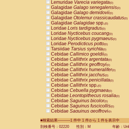
Lemuridae
Varecia variegata
(0)
Galagidae
Galago senegalensis
(0)
Galagidae
Galago demidovii
(0)
Galagidae
Otolemur crassicaudatus
(0)
Galagidae
Galagidae
spp.
(0)
Loridae
Loris tardigradus
(0)
Loridae
Nycticebus coucang
(0)
Loridae
Nycticebus pygmaeus
(0)
Loridae
Perodicticus potto
(0)
Tarsiidae
Tarsius syrichta
(0)
Cebidae
Callimico goeldii
(0)
Cebidae
Callithrix argentata
(0)
Cebidae
Callithrix geoffroyi
(0)
Cebidae
Callithrix humeralifer
(0)
Cebidae
Callithrix jacchus
(0)
Cebidae
Callithrix penicillata
(0)
Cebidae
Callithrix
spp.
(0)
Cebidae
Cebuella pygmaea
(0)
Cebidae
Leontopithecus rosalia
(0)
Cebidae
Saguinus bicolor
(0)
Cebidae
Saguinus fuscicollis
(0)
Cebidae
Saguinus geoffroyi
(0)
Cebidae
Saguinus imperator
(0)
■検索結果-----------1 件中 1 件から 1 件を表示中
Cebidae
Saguinus labiatus
(0)
Cebidae
Saguinus leucopus
剖検番号：02220
性別：M
年齢：Unk
(0)