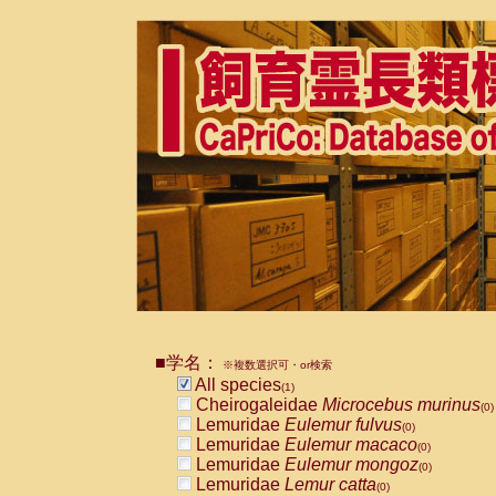
■学名：
※複数選択可・or検索
All species
(1)
Cheirogaleidae
Microcebus murinus
(0)
Lemuridae
Eulemur fulvus
(0)
Lemuridae
Eulemur macaco
(0)
Lemuridae
Eulemur mongoz
(0)
Lemuridae
Lemur catta
(0)