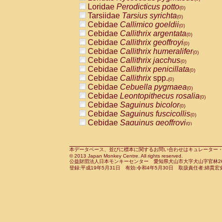
Pitheciidae
Callicebus cupreus
Loridae
Perodicticus potto
(0)
(0)
Pitheciidae
Callicebus donacophilus
Tarsiidae
Tarsius syrichta
(0
(0)
Pitheciidae
Callicebus moloch
Cebidae
Callimico goeldii
(0)
(0)
Pitheciidae
Callicebus torquatus
Cebidae
Callithrix argentata
(0)
(0)
Pitheciidae
Callicebus
spp.
Cebidae
Callithrix geoffroyi
(0)
(0)
Pitheciidae
Chiropotes satanas
Cebidae
Callithrix humeralifer
(0)
(0)
Pitheciidae
Pithecia monachus
Cebidae
Callithrix jacchus
(0)
(0)
Pitheciidae
Pithecia pithecia
Cebidae
Callithrix penicillata
(0)
(0)
Cercopithecidae
Cercocebus agilis
Cebidae
Callithrix
spp.
(0)
(0)
Cercopithecidae
Cercocebus galeritus
Cebidae
Cebuella pygmaea
(0)
Cercopithecidae
Cercocebus torquatu
Cebidae
Leontopithecus rosalia
(0)
Cercopithecidae
Cercocebus torquatus
Cebidae
Saguinus bicolor
(0)
Cercopithecidae
Cercocebus torquatu
Cebidae
Saguinus fuscicollis
(0)
Cercopithecidae
Cercocebus
hybrid
Cebidae
Saguinus geoffroyi
(0)
(0)
Cercopithecidae
Cercocebus
spp.
Cebidae
Saguinus imperator
(0)
(0)
Cercopithecidae
Lophocebus albigen
Cebidae
Saguinus labiatus
(0)
Cercopithecidae
Papio anubis
Cebidae
Saguinus leucopus
本データベース、並びに標本に関するお問い合わせはキュレーター・新宅勇太までお願い
(0)
(0)
© 2013 Japan Monkey Centre. All rights reserved.
Cercopithecidae
Papio cynocephalus
Cebidae
Saguinus midas
(
(0)
公益財団法人日本モンキーセンター 愛知県犬山市大字犬山字官林26番
Cercopithecidae
Papio hamadryas
Cebidae
Saguinus mystax
(0)
登録:平成19年5月31日 有効:令和4年5月30日 取扱責任者:綿貫宏
(0)
Cercopithecidae
Papio papio
Cebidae
Saguinus nigricollis
(0)
(0)
Cercopithecidae
Papio
spp.
Cebidae
Saguinus oedipus
(0)
(1)
Cercopithecidae
Mandrillus leucopha
Cebidae
Saguinus weddelli
(0)
Cercopithecidae
Mandrillus sphinx
Cebidae
Saguinus
spp.
(0)
(0)
Cercopithecidae
Theropithecus gelad
Cebidae
Aotus trivirgatus
(0)
Cercopithecidae
Macaca arctoides
Cebidae
Cebus albifrons
(0)
(0)