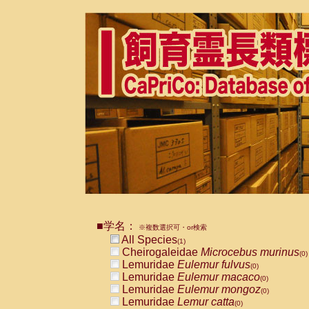
■学名：
※複数選択可・or検索
All Species
(1)
Cheirogaleidae
Microcebus murinus
(0)
Lemuridae
Eulemur fulvus
(0)
Lemuridae
Eulemur macaco
(0)
Lemuridae
Eulemur mongoz
(0)
Lemuridae
Lemur catta
(0)