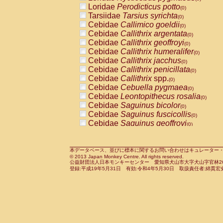
Pitheciidae
Callicebus cupreus
Loridae
Perodicticus potto
(0)
(0)
Pitheciidae
Callicebus donacophilus
Tarsiidae
Tarsius syrichta
(0
(0)
Pitheciidae
Callicebus moloch
Cebidae
Callimico goeldii
(0)
(0)
Pitheciidae
Callicebus torquatus
Cebidae
Callithrix argentata
(0)
(0)
Pitheciidae
Callicebus
spp.
Cebidae
Callithrix geoffroyi
(0)
(0)
Pitheciidae
Chiropotes satanas
Cebidae
Callithrix humeralifer
(0)
(0)
Pitheciidae
Pithecia monachus
Cebidae
Callithrix jacchus
(0)
(0)
Pitheciidae
Pithecia pithecia
Cebidae
Callithrix penicillata
(0)
(0)
Cercopithecidae
Cercocebus agilis
Cebidae
Callithrix
spp.
(0)
(0)
Cercopithecidae
Cercocebus galeritus
Cebidae
Cebuella pygmaea
(0)
Cercopithecidae
Cercocebus torquatu
Cebidae
Leontopithecus rosalia
(0)
Cercopithecidae
Cercocebus torquatus
Cebidae
Saguinus bicolor
(0)
Cercopithecidae
Cercocebus torquatu
Cebidae
Saguinus fuscicollis
(0)
Cercopithecidae
Cercocebus
hybrid
Cebidae
Saguinus geoffroyi
(0)
(0)
Cercopithecidae
Cercocebus
spp.
Cebidae
Saguinus imperator
(0)
(0)
Cercopithecidae
Lophocebus albigen
Cebidae
Saguinus labiatus
(0)
Cercopithecidae
Papio anubis
Cebidae
Saguinus leucopus
本データベース、並びに標本に関するお問い合わせはキュレーター・新宅勇太までお願い
(0)
(0)
© 2013 Japan Monkey Centre. All rights reserved.
Cercopithecidae
Papio cynocephalus
Cebidae
Saguinus midas
(
(0)
公益財団法人日本モンキーセンター 愛知県犬山市大字犬山字官林26番
Cercopithecidae
Papio hamadryas
Cebidae
Saguinus mystax
(0)
登録:平成19年5月31日 有効:令和4年5月30日 取扱責任者:綿貫宏
(0)
Cercopithecidae
Papio papio
Cebidae
Saguinus nigricollis
(0)
(0)
Cercopithecidae
Papio
spp.
Cebidae
Saguinus oedipus
(0)
(1)
Cercopithecidae
Mandrillus leucopha
Cebidae
Saguinus weddelli
(0)
Cercopithecidae
Mandrillus sphinx
Cebidae
Saguinus
spp.
(0)
(0)
Cercopithecidae
Theropithecus gelad
Cebidae
Aotus trivirgatus
(0)
Cercopithecidae
Macaca arctoides
Cebidae
Cebus albifrons
(0)
(0)