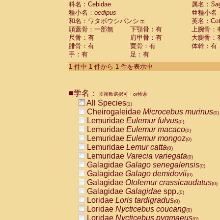
科名：Cebidae
Cebidae
Saguinus midas
属名：
Sa
(0)
種小名：
oedipus
亜種小名
Cebidae
Saguinus mystax
(0)
和名：ワタボウシパンシェ
英名：Cotto
Cebidae
Saguinus nigricollis
(0)
頭蓋骨：一部無
下顎骨：有
上腕骨：
Cebidae
Saguinus oedipus
(1)
尺骨：有
肩甲骨：有
大腿骨：
Cebidae
Saguinus weddelli
(0)
腓骨：有
寛骨：有
体幹：有
Cebidae
Saguinus
spp.
(0)
手：有
足：有
Cebidae
Aotus trivirgatus
(0)
Cebidae
Cebus albifrons
1 件中 1 件から 1 件を表示中
(0)
Cebidae
Cebus apella
(0)
Cebidae
Cebus capucinus
(0)
■学名：
Cebidae
Cebus nigrivittatus
※複数選択可・or検索
(0)
Cebidae
Cebus
spp.
All Species
(0)
(1)
Cebidae
Saimiri boliviensis
Cheirogaleidae
Microcebus murinus
(0)
(0)
Cebidae
Saimiri sciureus
Lemuridae
Eulemur fulvus
(0)
(0)
Atelidae
Alouatta caraya
Lemuridae
Eulemur macaco
(0)
(0)
Atelidae
Alouatta fusca
Lemuridae
Eulemur mongoz
(0)
(0)
Atelidae
Alouatta seniculus
Lemuridae
Lemur catta
(0)
(0)
Atelidae
Alouatta
spp.
Lemuridae
Varecia variegata
(0)
(0)
Atelidae
Ateles belzebuth
Galagidae
Galago senegalensis
(0)
(0)
Atelidae
Ateles geoffroyi
Galagidae
Galago demidovii
(0)
(0)
Atelidae
Ateles paniscus
Galagidae
Otolemur crassicaudatus
(0)
(0)
Atelidae
Ateles
spp.
Galagidae
Galagidae
spp.
(0)
(0)
Atelidae
Lagothrix lagothricha
Loridae
Loris tardigradus
(0)
(0)
Atelidae
Lagothrix lagothricha cana
Loridae
Nycticebus coucang
(0)
(0)
Pitheciidae
Cacajao calvus rubicundu
Loridae
Nycticebus pygmaeus
(0)