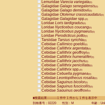
Lemuridae
Varecia variegata
(0)
Galagidae
Galago senegalensis
(0)
Galagidae
Galago demidovii
(0)
Galagidae
Otolemur crassicaudatus
(0)
Galagidae
Galagidae
spp.
(0)
Loridae
Loris tardigradus
(0)
Loridae
Nycticebus coucang
(0)
Loridae
Nycticebus pygmaeus
(0)
Loridae
Perodicticus potto
(0)
Tarsiidae
Tarsius syrichta
(0)
Cebidae
Callimico goeldii
(0)
Cebidae
Callithrix argentata
(0)
Cebidae
Callithrix geoffroyi
(0)
Cebidae
Callithrix humeralifer
(0)
Cebidae
Callithrix jacchus
(0)
Cebidae
Callithrix penicillata
(0)
Cebidae
Callithrix
spp.
(0)
Cebidae
Cebuella pygmaea
(0)
Cebidae
Leontopithecus rosalia
(0)
Cebidae
Saguinus bicolor
(0)
Cebidae
Saguinus fuscicollis
(0)
Cebidae
Saguinus geoffroyi
(0)
Cebidae
Saguinus imperator
(0)
■検索結果-----------1 件中 1 件から 1 件を表示中
Cebidae
Saguinus labiatus
(0)
Cebidae
Saguinus leucopus
剖検番号：02220
性別：M
年齢：Unk
(0)