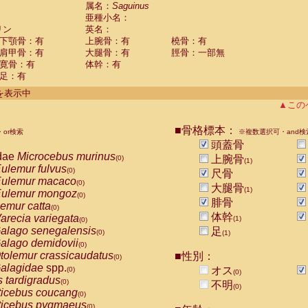
guinus midas
属名：
Saguinus
(0)
亜種小名：
guinus mystax
(0)
リン
英名：
uinus nigricollis
(1)
下顎骨：有
上腕骨：有
橈骨：有
guinus oedipus
(0)
肩甲骨：有
大腿骨：有
脛骨：一部無
uinus weddelli
(0)
寛骨：有
体幹：有
guinus
spp.
(0)
足：有
us trivirgatus
(0)
us albifrons
件を表示中
(0)
us apella
▲この
(0)
bus capucinus
(0)
us nigrivittatus
■骨格標本：
or検索
(0)
※複数選択可・and検
bus
spp.
頭蓋骨
(0)
miri boliviensis
dae
Microcebus murinus
(0)
上腕骨
(0)
(1)
miri sciureus
ulemur fulvus
(0)
(0)
尺骨
uatta caraya
ulemur macaco
(0)
(0)
大腿骨
(1)
uatta fusca
ulemur mongoz
(0)
(0)
腓骨
uatta seniculus
emur catta
(0)
(0)
uatta
spp.
体幹
arecia variegata
(0)
(1)
(0)
les belzebuth
alago senegalensis
足
(0)
(0)
(1)
les geoffroyi
alago demidovii
(0)
(0)
les paniscus
tolemur crassicaudatus
■性別：
(0)
(0)
les
spp.
alagidae
spp.
(0)
オス
(0)
(0)
othrix lagothricha
s tardigradus
(0)
(0)
不明
(0)
othrix lagothricha cana
ticebus coucang
(0)
(0)
Cacajao calvus rubicundus
ticebus pygmaeus
(0)
(0)