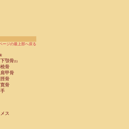
ページの最上部へ戻る
索
下顎骨
(1)
橈骨
肩甲骨
脛骨
寛骨
手
メス