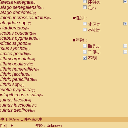
体幹
arecia variegata
(1)
(0)
alago senegalensis
足
(0)
(1)
alago demidovii
(0)
tolemur crassicaudatus
■性別：
(0)
alagidae
spp.
オス
(0)
(0)
s tardigradus
(0)
不明
(0)
ticebus coucang
(0)
ticebus pygmaeus
(0)
■年齢：
dicticus potto
(0)
胎児
(0)
rsius syrichta
(0)
子供
limico goeldii
(0)
(0)
不明
lithrix argentata
(0)
lithrix geoffroyi
(0)
lithrix humeralifer
(0)
lithrix jacchus
(0)
lithrix penicillata
(0)
lithrix
spp.
(0)
buella pygmaea
(0)
ntopithecus rosalia
(0)
uinus bicolor
(0)
uinus fuscicollis
(0)
uinus geoffroyi
(0)
uinus imperator
(0)
-1 件中 1 件から 1 件を表示中
uinus labiatus
(0)
guinus leucopus
性別：F
年齢：Unknown
(0)