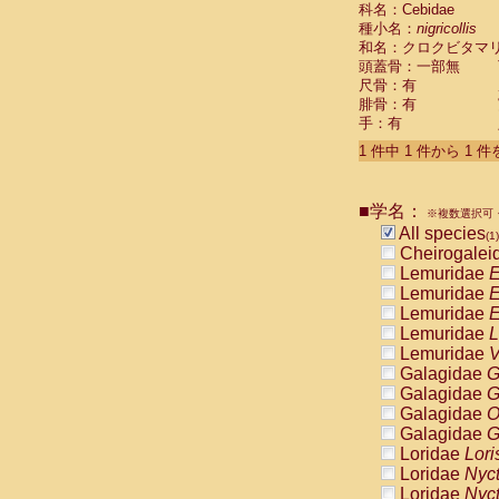
科名：Cebidae
Cebidae
Sa
種小名：
nigricollis
Cebidae
Sa
和名：クロクビタマ
Cebidae
Sag
頭蓋骨：一部無
Cebidae
Sa
尺骨：有
Cebidae
Sag
腓骨：有
Cebidae
Sa
手：有
Cebidae
Aot
Cebidae
Ceb
1 件中 1 件から 1 
Cebidae
Ceb
Cebidae
Ce
■学名：
Cebidae
Ceb
※複数選択可・
Cebidae
Ce
All species
(1)
Cebidae
Sai
Cheirogalei
Cebidae
Sai
Lemuridae
E
Atelidae
Alo
Lemuridae
E
Atelidae
Alo
Lemuridae
E
Atelidae
Alo
Lemuridae
L
Atelidae
Alo
Lemuridae
V
Atelidae
Ate
Galagidae
G
Atelidae
Ate
Galagidae
G
Atelidae
Ate
Galagidae
O
Atelidae
Ate
Galagidae
G
Atelidae
Lag
Loridae
Lori
Atelidae
Lag
Loridae
Nyc
Pitheciidae
Loridae
Nyc