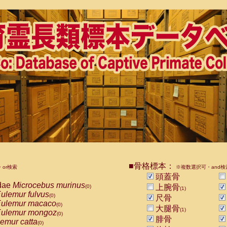
■骨格標本：
or検索
※複数選択可・and検
頭蓋骨
dae
Microcebus murinus
上腕骨
(0)
(1)
ulemur fulvus
(0)
尺骨
ulemur macaco
(0)
大腿骨
(1)
ulemur mongoz
(0)
腓骨
emur catta
(0)