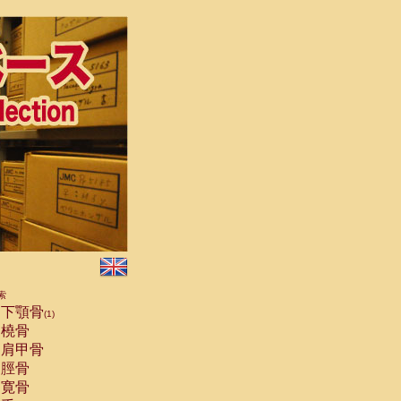
索
下顎骨
(1)
橈骨
肩甲骨
脛骨
寛骨