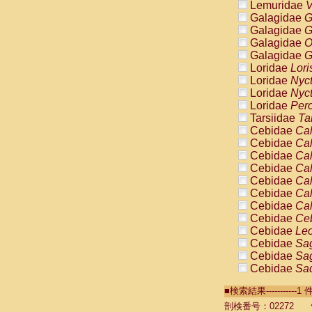
Lemuridae
V
Galagidae
G
Galagidae
G
Galagidae
O
Galagidae
G
Loridae
Lori
Loridae
Nyc
Loridae
Nyc
Loridae
Pero
Tarsiidae
Ta
Cebidae
Cal
Cebidae
Cal
Cebidae
Cal
Cebidae
Cal
Cebidae
Cal
Cebidae
Cal
Cebidae
Cal
Cebidae
Ce
Cebidae
Leo
Cebidae
Sag
Cebidae
Sag
Cebidae
Sag
Cebidae
Sag
■検索結果----------
Cebidae
Sag
Cebidae
Sa
剖検番号：02272