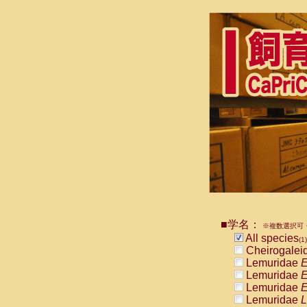
■学名：
※複数選択可・
All species
(1)
Cheirogalei
Lemuridae
E
Lemuridae
E
Lemuridae
E
Lemuridae
L