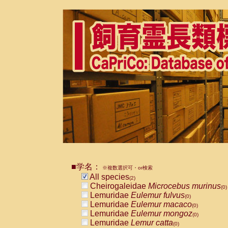
■学名：
※複数選択可・or検索
All species
(2)
Cheirogaleidae
Microcebus murinus
(0)
Lemuridae
Eulemur fulvus
(0)
Lemuridae
Eulemur macaco
(0)
Lemuridae
Eulemur mongoz
(0)
Lemuridae
Lemur catta
(0)