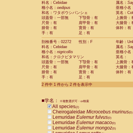
科名：Cebidae
Cebidae
Saguinus midas
属名：
Sa
(0)
種小名：
oedipus
亜種小名
Cebidae
Saguinus mystax
(0)
和名：ワタボウシパンシェ
英名：Cotto
Cebidae
Saguinus nigricollis
(1)
頭蓋骨：一部無
下顎骨：有
上腕骨：
Cebidae
Saguinus oedipus
(1)
尺骨：有
肩甲骨：有
大腿骨：
Cebidae
Saguinus weddelli
(0)
腓骨：有
寛骨：有
体幹：有
Cebidae
Saguinus
spp.
(0)
手：有
足：有
Cebidae
Aotus trivirgatus
(0)
Cebidae
Cebus albifrons
(0)
剖検番号：02272
性別：F
年齢：Unk
Cebidae
Cebus apella
科名：Cebidae
(0)
属名：
Sa
Cebidae
Cebus capucinus
種小名：
nigricollis
亜種小名
(0)
Cebidae
Cebus nigrivittatus
和名：クロクビタマリン
英名：
(0)
Cebidae
Cebus
spp.
頭蓋骨：一部無
下顎骨：有
上腕骨：
(0)
Cebidae
Saimiri boliviensis
尺骨：有
肩甲骨：有
大腿骨：
(0)
腓骨：有
Cebidae
Saimiri sciureus
寛骨：有
体幹：有
(0)
手：有
足：有
Atelidae
Alouatta caraya
(0)
Atelidae
Alouatta fusca
(0)
2 件中 1 件から 2 件を表示中
Atelidae
Alouatta seniculus
(0)
Atelidae
Alouatta
spp.
(0)
Atelidae
Ateles belzebuth
■学名：
(0)
※複数選択可・or検索
Atelidae
Ateles geoffroyi
(0)
All species
(2)
Atelidae
Ateles paniscus
(0)
Cheirogaleidae
Microcebus murinus
(0)
Atelidae
Ateles
spp.
(0)
Lemuridae
Eulemur fulvus
(0)
Atelidae
Lagothrix lagothricha
(0)
Lemuridae
Eulemur macaco
(0)
Atelidae
Lagothrix lagothricha cana
(0)
Lemuridae
Eulemur mongoz
(0)
Pitheciidae
Cacajao calvus rubicundu