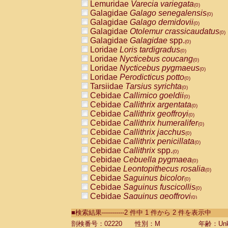
Lemuridae
Varecia variegata
(0)
Galagidae
Galago senegalensis
(0)
Galagidae
Galago demidovii
(0)
Galagidae
Otolemur crassicaudatus
(0)
Galagidae
Galagidae
spp.
(0)
Loridae
Loris tardigradus
(0)
Loridae
Nycticebus coucang
(0)
Loridae
Nycticebus pygmaeus
(0)
Loridae
Perodicticus potto
(0)
Tarsiidae
Tarsius syrichta
(0)
Cebidae
Callimico goeldii
(0)
Cebidae
Callithrix argentata
(0)
Cebidae
Callithrix geoffroyi
(0)
Cebidae
Callithrix humeralifer
(0)
Cebidae
Callithrix jacchus
(0)
Cebidae
Callithrix penicillata
(0)
Cebidae
Callithrix
spp.
(0)
Cebidae
Cebuella pygmaea
(0)
Cebidae
Leontopithecus rosalia
(0)
Cebidae
Saguinus bicolor
(0)
Cebidae
Saguinus fuscicollis
(0)
Cebidae
Saguinus geoffroyi
(0)
Cebidae
Saguinus imperator
(0)
■検索結果-----------2 件中 1 件から 2 件を表示中
Cebidae
Saguinus labiatus
(0)
Cebidae
Saguinus leucopus
剖検番号：02220
性別：M
年齢：Unk
(0)