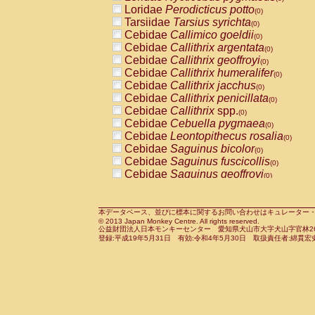
Pitheciidae
Callicebus cupreus
Loridae
Perodicticus potto
(0)
(0)
Pitheciidae
Callicebus donacophilus
Tarsiidae
Tarsius syrichta
(0
(0)
Pitheciidae
Callicebus moloch
Cebidae
Callimico goeldii
(0)
(0)
Pitheciidae
Callicebus torquatus
Cebidae
Callithrix argentata
(0)
(0)
Pitheciidae
Callicebus
spp.
Cebidae
Callithrix geoffroyi
(0)
(0)
Pitheciidae
Chiropotes satanas
Cebidae
Callithrix humeralifer
(0)
(0)
Pitheciidae
Pithecia monachus
Cebidae
Callithrix jacchus
(0)
(0)
Pitheciidae
Pithecia pithecia
Cebidae
Callithrix penicillata
(0)
(0)
Cercopithecidae
Cercocebus agilis
Cebidae
Callithrix
spp.
(0)
(0)
Cercopithecidae
Cercocebus galeritus
Cebidae
Cebuella pygmaea
(0)
Cercopithecidae
Cercocebus torquatu
Cebidae
Leontopithecus rosalia
(0)
Cercopithecidae
Cercocebus torquatus
Cebidae
Saguinus bicolor
(0)
Cercopithecidae
Cercocebus torquatu
Cebidae
Saguinus fuscicollis
(0)
Cercopithecidae
Cercocebus
hybrid
Cebidae
Saguinus geoffroyi
(0)
(0)
Cercopithecidae
Cercocebus
spp.
Cebidae
Saguinus imperator
(0)
(0)
Cercopithecidae
Lophocebus albigen
Cebidae
Saguinus labiatus
(0)
Cercopithecidae
Papio anubis
Cebidae
Saguinus leucopus
本データベース、並びに標本に関するお問い合わせはキュレーター・新宅勇太までお願い
(0)
(0)
© 2013 Japan Monkey Centre. All rights reserved.
Cercopithecidae
Papio cynocephalus
Cebidae
Saguinus midas
(
(0)
公益財団法人日本モンキーセンター 愛知県犬山市大字犬山字官林26番
Cercopithecidae
Papio hamadryas
Cebidae
Saguinus mystax
(0)
登録:平成19年5月31日 有効:令和4年5月30日 取扱責任者:綿貫宏
(0)
Cercopithecidae
Papio papio
Cebidae
Saguinus nigricollis
(0)
(0)
Cercopithecidae
Papio
spp.
Cebidae
Saguinus oedipus
(0)
(1)
Cercopithecidae
Mandrillus leucopha
Cebidae
Saguinus weddelli
(0)
Cercopithecidae
Mandrillus sphinx
Cebidae
Saguinus
spp.
(0)
(0)
Cercopithecidae
Theropithecus gelad
Cebidae
Aotus trivirgatus
(0)
Cercopithecidae
Macaca arctoides
Cebidae
Cebus albifrons
(0)
(0)