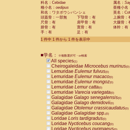
科名：Cebidae
Cebidae
Saguinus midas
属名：
Sa
(0)
種小名：
oedipus
亜種小名
Cebidae
Saguinus mystax
(0)
和名：ワタボウシパンシェ
英名：Cotto
Cebidae
Saguinus nigricollis
(0)
頭蓋骨：一部無
下顎骨：有
上腕骨：
Cebidae
Saguinus oedipus
(1)
尺骨：有
肩甲骨：有
大腿骨：
Cebidae
Saguinus weddelli
(0)
腓骨：有
寛骨：有
体幹：有
Cebidae
Saguinus
spp.
(0)
手：有
足：有
Cebidae
Aotus trivirgatus
(0)
Cebidae
Cebus albifrons
1 件中 1 件から 1 件を表示中
(0)
Cebidae
Cebus apella
(0)
Cebidae
Cebus capucinus
(0)
■学名：
Cebidae
Cebus nigrivittatus
※複数選択可・or検索
(0)
Cebidae
Cebus
spp.
All species
(0)
(1)
Cebidae
Saimiri boliviensis
Cheirogaleidae
Microcebus murinus
(0)
(0)
Cebidae
Saimiri sciureus
Lemuridae
Eulemur fulvus
(0)
(0)
Atelidae
Alouatta caraya
Lemuridae
Eulemur macaco
(0)
(0)
Atelidae
Alouatta fusca
Lemuridae
Eulemur mongoz
(0)
(0)
Atelidae
Alouatta seniculus
Lemuridae
Lemur catta
(0)
(0)
Atelidae
Alouatta
spp.
Lemuridae
Varecia variegata
(0)
(0)
Atelidae
Ateles belzebuth
Galagidae
Galago senegalensis
(0)
(0)
Atelidae
Ateles geoffroyi
Galagidae
Galago demidovii
(0)
(0)
Atelidae
Ateles paniscus
Galagidae
Otolemur crassicaudatus
(0)
(0)
Atelidae
Ateles
spp.
Galagidae
Galagidae
spp.
(0)
(0)
Atelidae
Lagothrix lagothricha
Loridae
Loris tardigradus
(0)
(0)
Atelidae
Lagothrix lagothricha cana
Loridae
Nycticebus coucang
(0)
(0)
Pitheciidae
Cacajao calvus rubicundu
Loridae
Nycticebus pygmaeus
(0)