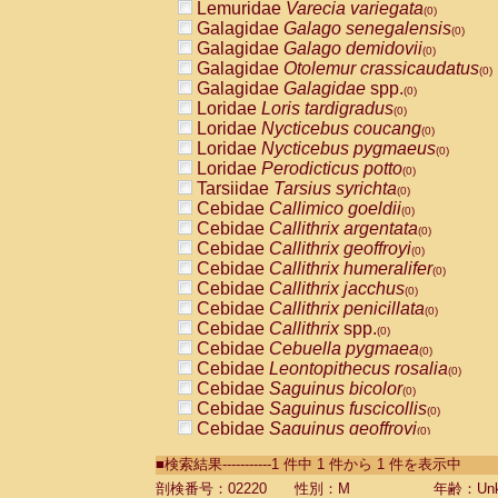
Lemuridae
Varecia variegata
(0)
Galagidae
Galago senegalensis
(0)
Galagidae
Galago demidovii
(0)
Galagidae
Otolemur crassicaudatus
(0)
Galagidae
Galagidae
spp.
(0)
Loridae
Loris tardigradus
(0)
Loridae
Nycticebus coucang
(0)
Loridae
Nycticebus pygmaeus
(0)
Loridae
Perodicticus potto
(0)
Tarsiidae
Tarsius syrichta
(0)
Cebidae
Callimico goeldii
(0)
Cebidae
Callithrix argentata
(0)
Cebidae
Callithrix geoffroyi
(0)
Cebidae
Callithrix humeralifer
(0)
Cebidae
Callithrix jacchus
(0)
Cebidae
Callithrix penicillata
(0)
Cebidae
Callithrix
spp.
(0)
Cebidae
Cebuella pygmaea
(0)
Cebidae
Leontopithecus rosalia
(0)
Cebidae
Saguinus bicolor
(0)
Cebidae
Saguinus fuscicollis
(0)
Cebidae
Saguinus geoffroyi
(0)
Cebidae
Saguinus imperator
(0)
■検索結果-----------1 件中 1 件から 1 件を表示中
Cebidae
Saguinus labiatus
(0)
Cebidae
Saguinus leucopus
剖検番号：02220
性別：M
年齢：Unk
(0)