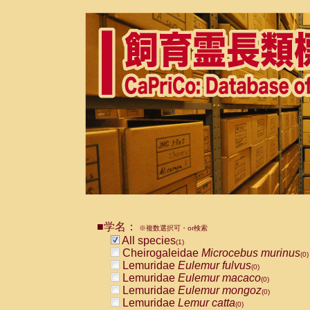
■学名：
※複数選択可・or検索
All species
(1)
Cheirogaleidae
Microcebus murinus
(0)
Lemuridae
Eulemur fulvus
(0)
Lemuridae
Eulemur macaco
(0)
Lemuridae
Eulemur mongoz
(0)
Lemuridae
Lemur catta
(0)