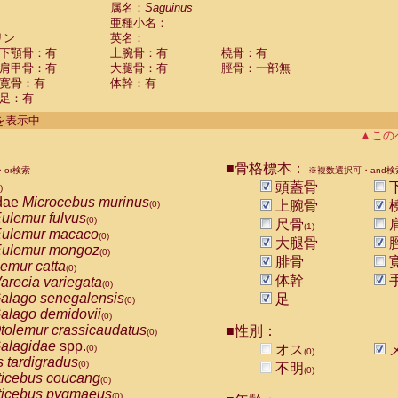
guinus midas
属名：
Saguinus
(0)
亜種小名：
guinus mystax
(0)
リン
英名：
uinus nigricollis
(1)
下顎骨：有
上腕骨：有
橈骨：有
guinus oedipus
(0)
肩甲骨：有
大腿骨：有
脛骨：一部無
uinus weddelli
(0)
寛骨：有
体幹：有
guinus
spp.
(0)
足：有
us trivirgatus
(0)
us albifrons
件を表示中
(0)
us apella
▲この
(0)
bus capucinus
(0)
us nigrivittatus
■骨格標本：
or検索
(0)
※複数選択可・and検
bus
spp.
頭蓋骨
(0)
)
miri boliviensis
dae
Microcebus murinus
(0)
上腕骨
(0)
miri sciureus
ulemur fulvus
(0)
(0)
尺骨
(1)
uatta caraya
ulemur macaco
(0)
(0)
大腿骨
uatta fusca
ulemur mongoz
(0)
(0)
腓骨
uatta seniculus
emur catta
(0)
(0)
uatta
spp.
体幹
arecia variegata
(0)
(0)
les belzebuth
alago senegalensis
足
(0)
(0)
les geoffroyi
alago demidovii
(0)
(0)
les paniscus
tolemur crassicaudatus
■性別：
(0)
(0)
les
spp.
alagidae
spp.
(0)
オス
(0)
(0)
othrix lagothricha
s tardigradus
(0)
(0)
不明
(0)
othrix lagothricha cana
ticebus coucang
(0)
(0)
Cacajao calvus rubicundus
ticebus pygmaeus
(0)
(0)