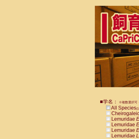
■学名：
※複数選択可・
All Species
(1
Cheirogalei
Lemuridae
E
Lemuridae
E
Lemuridae
E
Lemuridae
L