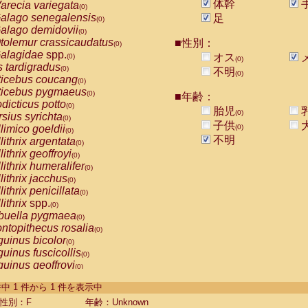
体幹
arecia variegata
(0)
alago senegalensis
足
(0)
alago demidovii
(0)
tolemur crassicaudatus
■性別：
(0)
alagidae
spp.
オス
(0)
(0)
s tardigradus
(0)
不明
(0)
ticebus coucang
(0)
ticebus pygmaeus
(0)
■年齢：
dicticus potto
(0)
胎児
(0)
rsius syrichta
(0)
子供
limico goeldii
(0)
(0)
不明
lithrix argentata
(0)
lithrix geoffroyi
(0)
lithrix humeralifer
(0)
lithrix jacchus
(0)
lithrix penicillata
(0)
lithrix
spp.
(0)
buella pygmaea
(0)
ntopithecus rosalia
(0)
uinus bicolor
(0)
uinus fuscicollis
(0)
uinus geoffroyi
(0)
uinus imperator
(0)
-1 件中 1 件から 1 件を表示中
uinus labiatus
(0)
guinus leucopus
性別：F
年齢：Unknown
(0)