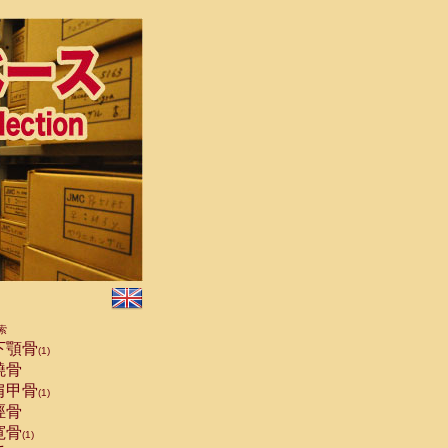
索
下顎骨
(1)
橈骨
肩甲骨
(1)
脛骨
寛骨
(1)