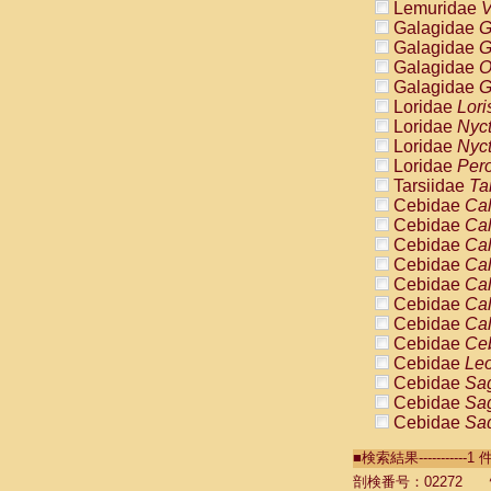
Lemuridae
V
Galagidae
G
Galagidae
G
Galagidae
O
Galagidae
G
Loridae
Lori
Loridae
Nyc
Loridae
Nyc
Loridae
Pero
Tarsiidae
Ta
Cebidae
Cal
Cebidae
Cal
Cebidae
Cal
Cebidae
Cal
Cebidae
Cal
Cebidae
Cal
Cebidae
Cal
Cebidae
Ce
Cebidae
Leo
Cebidae
Sag
Cebidae
Sag
Cebidae
Sag
Cebidae
Sag
■検索結果----------
Cebidae
Sag
Cebidae
Sa
剖検番号：02272