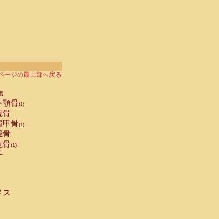
ページの最上部へ戻る
索
下顎骨
(1)
橈骨
肩甲骨
(1)
脛骨
寛骨
(1)
手
メス