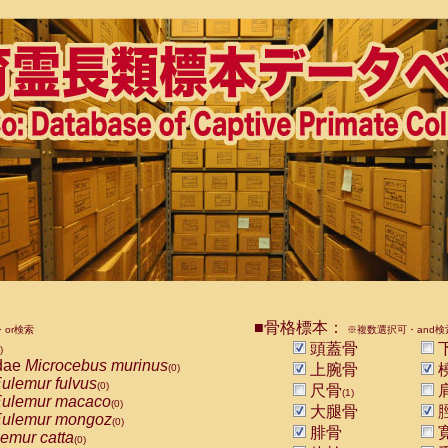
■骨格標本：
or検索
※複数選択可・and検
頭蓋骨
)
dae
Microcebus murinus
上腕骨
(0)
ulemur fulvus
(0)
尺骨
(1)
ulemur macaco
(0)
大腿骨
ulemur mongoz
(0)
腓骨
emur catta
(0)