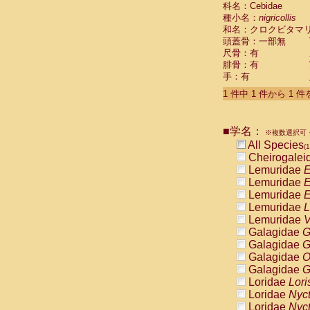
科名：Cebidae
Cebidae
Sa
種小名：
nigricollis
Cebidae
Sa
和名：クロクビタマ
Cebidae
Sag
頭蓋骨：一部無
Cebidae
Sa
尺骨：有
Cebidae
Sag
腓骨：有
Cebidae
Sa
手：有
Cebidae
Aot
Cebidae
Ceb
1 件中 1 件から 1 
Cebidae
Ceb
Cebidae
Ce
■学名：
Cebidae
Ceb
※複数選択可・
Cebidae
Ce
All Species
(1
Cebidae
Sai
Cheirogalei
Cebidae
Sai
Lemuridae
E
Atelidae
Alo
Lemuridae
E
Atelidae
Alo
Lemuridae
E
Atelidae
Alo
Lemuridae
L
Atelidae
Alo
Lemuridae
V
Atelidae
Ate
Galagidae
G
Atelidae
Ate
Galagidae
G
Atelidae
Ate
Galagidae
O
Atelidae
Ate
Galagidae
G
Atelidae
Lag
Loridae
Lori
Atelidae
Lag
Loridae
Nyc
Pitheciidae
Loridae
Nyc