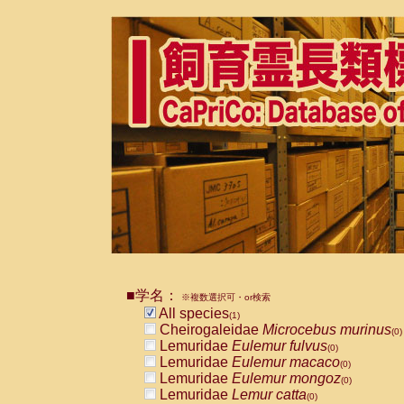
■学名：
※複数選択可・or検索
All species
(1)
Cheirogaleidae
Microcebus murinus
(0)
Lemuridae
Eulemur fulvus
(0)
Lemuridae
Eulemur macaco
(0)
Lemuridae
Eulemur mongoz
(0)
Lemuridae
Lemur catta
(0)