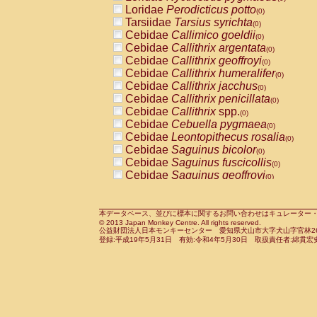
Pitheciidae
Callicebus cupreus
Loridae
Perodicticus potto
(0)
(0)
Pitheciidae
Callicebus donacophilus
Tarsiidae
Tarsius syrichta
(0
(0)
Pitheciidae
Callicebus moloch
Cebidae
Callimico goeldii
(0)
(0)
Pitheciidae
Callicebus torquatus
Cebidae
Callithrix argentata
(0)
(0)
Pitheciidae
Callicebus
spp.
Cebidae
Callithrix geoffroyi
(0)
(0)
Pitheciidae
Chiropotes satanas
Cebidae
Callithrix humeralifer
(0)
(0)
Pitheciidae
Pithecia monachus
Cebidae
Callithrix jacchus
(0)
(0)
Pitheciidae
Pithecia pithecia
Cebidae
Callithrix penicillata
(0)
(0)
Cercopithecidae
Cercocebus agilis
Cebidae
Callithrix
spp.
(0)
(0)
Cercopithecidae
Cercocebus galeritus
Cebidae
Cebuella pygmaea
(0)
Cercopithecidae
Cercocebus torquatu
Cebidae
Leontopithecus rosalia
(0)
Cercopithecidae
Cercocebus torquatus
Cebidae
Saguinus bicolor
(0)
Cercopithecidae
Cercocebus torquatu
Cebidae
Saguinus fuscicollis
(0)
Cercopithecidae
Cercocebus
hybrid
Cebidae
Saguinus geoffroyi
(0)
(0)
Cercopithecidae
Cercocebus
spp.
Cebidae
Saguinus imperator
(0)
(0)
Cercopithecidae
Lophocebus albigen
Cebidae
Saguinus labiatus
(0)
Cercopithecidae
Papio anubis
Cebidae
Saguinus leucopus
本データベース、並びに標本に関するお問い合わせはキュレーター・新宅勇太までお願い
(0)
(0)
© 2013 Japan Monkey Centre. All rights reserved.
Cercopithecidae
Papio cynocephalus
Cebidae
Saguinus midas
(
(0)
公益財団法人日本モンキーセンター 愛知県犬山市大字犬山字官林26番
Cercopithecidae
Papio hamadryas
Cebidae
Saguinus mystax
(0)
登録:平成19年5月31日 有効:令和4年5月30日 取扱責任者:綿貫宏
(0)
Cercopithecidae
Papio papio
Cebidae
Saguinus nigricollis
(0)
(1)
Cercopithecidae
Papio
spp.
Cebidae
Saguinus oedipus
(0)
(0)
Cercopithecidae
Mandrillus leucopha
Cebidae
Saguinus weddelli
(0)
Cercopithecidae
Mandrillus sphinx
Cebidae
Saguinus
spp.
(0)
(0)
Cercopithecidae
Theropithecus gelad
Cebidae
Aotus trivirgatus
(0)
Cercopithecidae
Macaca arctoides
Cebidae
Cebus albifrons
(0)
(0)