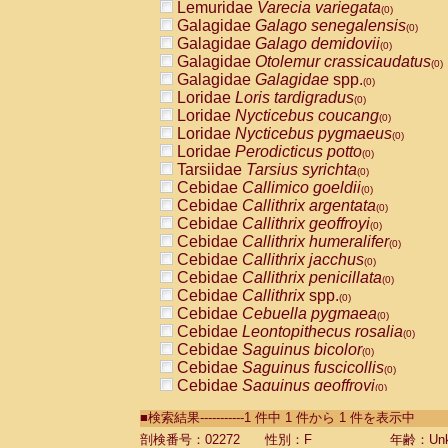
Lemuridae
Varecia variegata
(0)
Galagidae
Galago senegalensis
(0)
Galagidae
Galago demidovii
(0)
Galagidae
Otolemur crassicaudatus
(0)
Galagidae
Galagidae
spp.
(0)
Loridae
Loris tardigradus
(0)
Loridae
Nycticebus coucang
(0)
Loridae
Nycticebus pygmaeus
(0)
Loridae
Perodicticus potto
(0)
Tarsiidae
Tarsius syrichta
(0)
Cebidae
Callimico goeldii
(0)
Cebidae
Callithrix argentata
(0)
Cebidae
Callithrix geoffroyi
(0)
Cebidae
Callithrix humeralifer
(0)
Cebidae
Callithrix jacchus
(0)
Cebidae
Callithrix penicillata
(0)
Cebidae
Callithrix
spp.
(0)
Cebidae
Cebuella pygmaea
(0)
Cebidae
Leontopithecus rosalia
(0)
Cebidae
Saguinus bicolor
(0)
Cebidae
Saguinus fuscicollis
(0)
Cebidae
Saguinus geoffroyi
(0)
Cebidae
Saguinus imperator
(0)
■検索結果-----------1 件中 1 件から 1 件を表示中
Cebidae
Saguinus labiatus
(0)
Cebidae
Saguinus leucopus
剖検番号：02272
性別：F
年齢：Unk
(0)