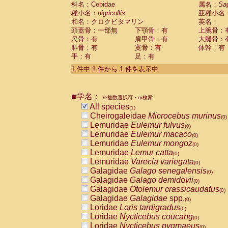
科名：Cebidae
Cebidae
Saguinus midas
属名：
Sa
(0)
種小名：
nigricollis
亜種小名
Cebidae
Saguinus mystax
(0)
和名：クロクビタマリン
英名：
Cebidae
Saguinus nigricollis
(1)
頭蓋骨：一部無
下顎骨：有
上腕骨：
Cebidae
Saguinus oedipus
(0)
尺骨：有
肩甲骨：有
大腿骨：
Cebidae
Saguinus weddelli
(0)
腓骨：有
寛骨：有
体幹：有
Cebidae
Saguinus
spp.
(0)
手：有
足：有
Cebidae
Aotus trivirgatus
(0)
Cebidae
Cebus albifrons
1 件中 1 件から 1 件を表示中
(0)
Cebidae
Cebus apella
(0)
Cebidae
Cebus capucinus
(0)
■学名：
Cebidae
Cebus nigrivittatus
※複数選択可・or検索
(0)
Cebidae
Cebus
spp.
All species
(0)
(1)
Cebidae
Saimiri boliviensis
Cheirogaleidae
Microcebus murinus
(0)
(0)
Cebidae
Saimiri sciureus
Lemuridae
Eulemur fulvus
(0)
(0)
Atelidae
Alouatta caraya
Lemuridae
Eulemur macaco
(0)
(0)
Atelidae
Alouatta fusca
Lemuridae
Eulemur mongoz
(0)
(0)
Atelidae
Alouatta seniculus
Lemuridae
Lemur catta
(0)
(0)
Atelidae
Alouatta
spp.
Lemuridae
Varecia variegata
(0)
(0)
Atelidae
Ateles belzebuth
Galagidae
Galago senegalensis
(0)
(0)
Atelidae
Ateles geoffroyi
Galagidae
Galago demidovii
(0)
(0)
Atelidae
Ateles paniscus
Galagidae
Otolemur crassicaudatus
(0)
(0)
Atelidae
Ateles
spp.
Galagidae
Galagidae
spp.
(0)
(0)
Atelidae
Lagothrix lagothricha
Loridae
Loris tardigradus
(0)
(0)
Atelidae
Lagothrix lagothricha cana
Loridae
Nycticebus coucang
(0)
(0)
Pitheciidae
Cacajao calvus rubicundu
Loridae
Nycticebus pygmaeus
(0)