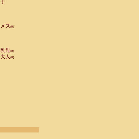
手
メス
(0)
乳児
(0)
大人
(0)