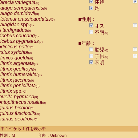
体幹
arecia variegata
(0)
alago senegalensis
足
(0)
alago demidovii
(0)
tolemur crassicaudatus
■性別：
(0)
alagidae
spp.
オス
(0)
s tardigradus
(0)
不明
(0)
ticebus coucang
(0)
ticebus pygmaeus
(0)
■年齢：
dicticus potto
(0)
胎児
(0)
rsius syrichta
(0)
子供
limico goeldii
(0)
(0)
不明
lithrix argentata
(0)
lithrix geoffroyi
(0)
lithrix humeralifer
(0)
lithrix jacchus
(0)
lithrix penicillata
(0)
lithrix
spp.
(0)
buella pygmaea
(0)
ntopithecus rosalia
(0)
uinus bicolor
(0)
uinus fuscicollis
(0)
uinus geoffroyi
(0)
uinus imperator
(0)
-1 件中 1 件から 1 件を表示中
uinus labiatus
(0)
guinus leucopus
性別：M
年齢：Unknown
(0)