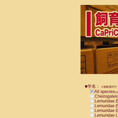
■学名：
※複数選択可・
All species
(1)
Cheirogalei
Lemuridae
E
Lemuridae
E
Lemuridae
E
Lemuridae
L