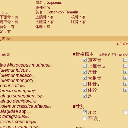
guinus midas
属名：
Saguinus
(0)
亜種小名：
guinus mystax
(0)
ンシェ
英名：Cotton-top Tamarin
uinus nigricollis
(0)
下顎骨：有
上腕骨：有
橈骨：有
guinus oedipus
(1)
肩甲骨：有
大腿骨：有
脛骨：有
uinus weddelli
(0)
寛骨：有
体幹：有
guinus
spp.
(0)
足：有
us trivirgatus
(0)
us albifrons
件を表示中
(0)
us apella
▲この
(0)
bus capucinus
(0)
us nigrivittatus
■骨格標本：
or検索
(0)
※複数選択可・and検
bus
spp.
頭蓋骨
(0)
miri boliviensis
dae
Microcebus murinus
(0)
上腕骨
(0)
(1)
miri sciureus
ulemur fulvus
(0)
(0)
尺骨
uatta caraya
ulemur macaco
(0)
(0)
大腿骨
uatta fusca
ulemur mongoz
(0)
(0)
腓骨
uatta seniculus
emur catta
(1)
(0)
(0)
uatta
spp.
体幹
arecia variegata
(0)
(0)
les belzebuth
alago senegalensis
足
(0)
(0)
les geoffroyi
alago demidovii
(0)
(0)
les paniscus
tolemur crassicaudatus
■性別：
(0)
(0)
les
spp.
alagidae
spp.
(0)
オス
(0)
othrix lagothricha
s tardigradus
(0)
(0)
不明
(0)
othrix lagothricha cana
ticebus coucang
(0)
(0)
Cacajao calvus rubicundus
ticebus pygmaeus
(0)
(0)