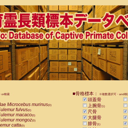
■骨格標本：
or検索
※複数選択可・and検
頭蓋骨
dae
Microcebus murinus
上腕骨
(0)
(1)
ulemur fulvus
(0)
尺骨
ulemur macaco
(0)
大腿骨
ulemur mongoz
(0)
腓骨
emur catta
(1)
(0)