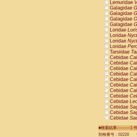
Lemuridae
V
Galagidae
G
Galagidae
G
Galagidae
O
Galagidae
G
Loridae
Lori
Loridae
Nyc
Loridae
Nyc
Loridae
Pero
Tarsiidae
Ta
Cebidae
Cal
Cebidae
Cal
Cebidae
Cal
Cebidae
Cal
Cebidae
Cal
Cebidae
Cal
Cebidae
Cal
Cebidae
Ce
Cebidae
Leo
Cebidae
Sag
Cebidae
Sag
Cebidae
Sag
Cebidae
Sag
■検索結果----------
Cebidae
Sag
Cebidae
Sa
剖検番号：02220