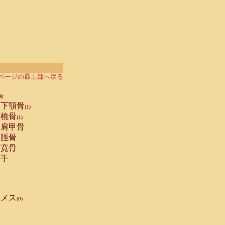
ページの最上部へ戻る
索
下顎骨
(1)
橈骨
(1)
肩甲骨
脛骨
寛骨
手
メス
(0)