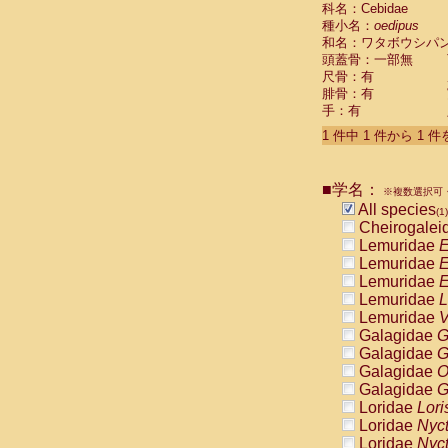
科名：Cebidae
Cebidae
Sa
種小名：
oedipus
Cebidae
Sa
和名：ワタボウシパ
Cebidae
Sag
頭蓋骨：一部無
Cebidae
Sa
尺骨：有
Cebidae
Sag
腓骨：有
Cebidae
Sa
手：有
Cebidae
Aot
Cebidae
Ceb
1 件中 1 件から 1 
Cebidae
Ceb
Cebidae
Ce
■学名：
Cebidae
Ceb
※複数選択可・
Cebidae
Ce
All species
(1)
Cebidae
Sai
Cheirogalei
Cebidae
Sai
Lemuridae
E
Atelidae
Alo
Lemuridae
E
Atelidae
Alo
Lemuridae
E
Atelidae
Alo
Lemuridae
L
Atelidae
Alo
Lemuridae
V
Atelidae
Ate
Galagidae
G
Atelidae
Ate
Galagidae
G
Atelidae
Ate
Galagidae
O
Atelidae
Ate
Galagidae
G
Atelidae
Lag
Loridae
Lori
Atelidae
Lag
Loridae
Nyc
Pitheciidae
Loridae
Nyc