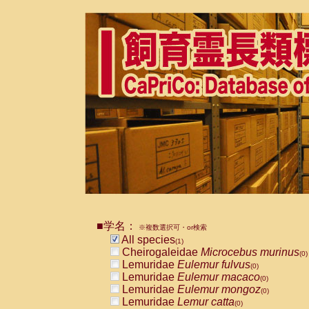
■学名：
※複数選択可・or検索
All species
(1)
Cheirogaleidae
Microcebus murinus
(0)
Lemuridae
Eulemur fulvus
(0)
Lemuridae
Eulemur macaco
(0)
Lemuridae
Eulemur mongoz
(0)
Lemuridae
Lemur catta
(0)