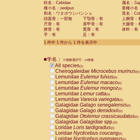
科名：Cebidae
Cebidae
Saguinus midas
属名：
Sa
(0)
種小名：
oedipus
亜種小名
Cebidae
Saguinus mystax
(0)
和名：ワタボウシパンシェ
英名：Cotto
Cebidae
Saguinus nigricollis
(0)
頭蓋骨：一部無
下顎骨：有
上腕骨：
Cebidae
Saguinus oedipus
(1)
尺骨：有
肩甲骨：有
大腿骨：
Cebidae
Saguinus weddelli
(0)
腓骨：有
寛骨：有
体幹：有
Cebidae
Saguinus
spp.
(0)
手：有
足：有
Cebidae
Aotus trivirgatus
(0)
Cebidae
Cebus albifrons
1 件中 1 件から 1 件を表示中
(0)
Cebidae
Cebus apella
(0)
Cebidae
Cebus capucinus
(0)
■学名：
Cebidae
Cebus nigrivittatus
※複数選択可・or検索
(0)
Cebidae
Cebus
spp.
All species
(0)
(1)
Cebidae
Saimiri boliviensis
Cheirogaleidae
Microcebus murinus
(0)
(0)
Cebidae
Saimiri sciureus
Lemuridae
Eulemur fulvus
(0)
(0)
Atelidae
Alouatta caraya
Lemuridae
Eulemur macaco
(0)
(0)
Atelidae
Alouatta fusca
Lemuridae
Eulemur mongoz
(0)
(0)
Atelidae
Alouatta seniculus
Lemuridae
Lemur catta
(0)
(0)
Atelidae
Alouatta
spp.
Lemuridae
Varecia variegata
(0)
(0)
Atelidae
Ateles belzebuth
Galagidae
Galago senegalensis
(0)
(0)
Atelidae
Ateles geoffroyi
Galagidae
Galago demidovii
(0)
(0)
Atelidae
Ateles paniscus
Galagidae
Otolemur crassicaudatus
(0)
(0)
Atelidae
Ateles
spp.
Galagidae
Galagidae
spp.
(0)
(0)
Atelidae
Lagothrix lagothricha
Loridae
Loris tardigradus
(0)
(0)
Atelidae
Lagothrix lagothricha cana
Loridae
Nycticebus coucang
(0)
(0)
Pitheciidae
Cacajao calvus rubicundu
Loridae
Nycticebus pygmaeus
(0)