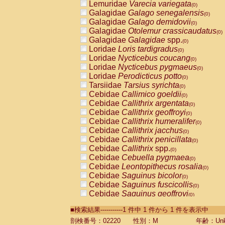
Lemuridae
Varecia variegata
(0)
Galagidae
Galago senegalensis
(0)
Galagidae
Galago demidovii
(0)
Galagidae
Otolemur crassicaudatus
(0)
Galagidae
Galagidae
spp.
(0)
Loridae
Loris tardigradus
(0)
Loridae
Nycticebus coucang
(0)
Loridae
Nycticebus pygmaeus
(0)
Loridae
Perodicticus potto
(0)
Tarsiidae
Tarsius syrichta
(0)
Cebidae
Callimico goeldii
(0)
Cebidae
Callithrix argentata
(0)
Cebidae
Callithrix geoffroyi
(0)
Cebidae
Callithrix humeralifer
(0)
Cebidae
Callithrix jacchus
(0)
Cebidae
Callithrix penicillata
(0)
Cebidae
Callithrix
spp.
(0)
Cebidae
Cebuella pygmaea
(0)
Cebidae
Leontopithecus rosalia
(0)
Cebidae
Saguinus bicolor
(0)
Cebidae
Saguinus fuscicollis
(0)
Cebidae
Saguinus geoffroyi
(0)
Cebidae
Saguinus imperator
(0)
■検索結果-----------1 件中 1 件から 1 件を表示中
Cebidae
Saguinus labiatus
(0)
Cebidae
Saguinus leucopus
剖検番号：02220
性別：M
年齢：Unk
(0)