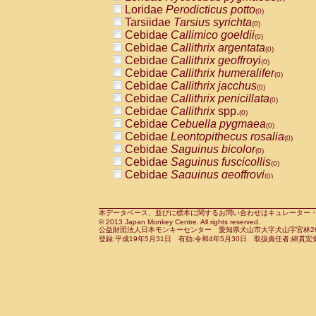
Pitheciidae
Callicebus cupreus
Loridae
Perodicticus potto
(0)
(0)
Pitheciidae
Callicebus donacophilus
Tarsiidae
Tarsius syrichta
(0
(0)
Pitheciidae
Callicebus moloch
Cebidae
Callimico goeldii
(0)
(0)
Pitheciidae
Callicebus torquatus
Cebidae
Callithrix argentata
(0)
(0)
Pitheciidae
Callicebus
spp.
Cebidae
Callithrix geoffroyi
(0)
(0)
Pitheciidae
Chiropotes satanas
Cebidae
Callithrix humeralifer
(0)
(0)
Pitheciidae
Pithecia monachus
Cebidae
Callithrix jacchus
(0)
(0)
Pitheciidae
Pithecia pithecia
Cebidae
Callithrix penicillata
(0)
(0)
Cercopithecidae
Cercocebus agilis
Cebidae
Callithrix
spp.
(0)
(0)
Cercopithecidae
Cercocebus galeritus
Cebidae
Cebuella pygmaea
(0)
Cercopithecidae
Cercocebus torquatu
Cebidae
Leontopithecus rosalia
(0)
Cercopithecidae
Cercocebus torquatus
Cebidae
Saguinus bicolor
(0)
Cercopithecidae
Cercocebus torquatu
Cebidae
Saguinus fuscicollis
(0)
Cercopithecidae
Cercocebus
hybrid
Cebidae
Saguinus geoffroyi
(0)
(0)
Cercopithecidae
Cercocebus
spp.
Cebidae
Saguinus imperator
(0)
(0)
Cercopithecidae
Lophocebus albigen
Cebidae
Saguinus labiatus
(0)
Cercopithecidae
Papio anubis
Cebidae
Saguinus leucopus
本データベース、並びに標本に関するお問い合わせはキュレーター・新宅勇太までお願い
(0)
(0)
© 2013 Japan Monkey Centre. All rights reserved.
Cercopithecidae
Papio cynocephalus
Cebidae
Saguinus midas
(
(0)
公益財団法人日本モンキーセンター 愛知県犬山市大字犬山字官林26番
Cercopithecidae
Papio hamadryas
Cebidae
Saguinus mystax
(0)
登録:平成19年5月31日 有効:令和4年5月30日 取扱責任者:綿貫宏
(0)
Cercopithecidae
Papio papio
Cebidae
Saguinus nigricollis
(0)
(0)
Cercopithecidae
Papio
spp.
Cebidae
Saguinus oedipus
(0)
(1)
Cercopithecidae
Mandrillus leucopha
Cebidae
Saguinus weddelli
(0)
Cercopithecidae
Mandrillus sphinx
Cebidae
Saguinus
spp.
(0)
(0)
Cercopithecidae
Theropithecus gelad
Cebidae
Aotus trivirgatus
(0)
Cercopithecidae
Macaca arctoides
Cebidae
Cebus albifrons
(0)
(0)