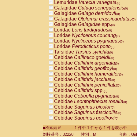
Lemuridae
Varecia variegata
(0)
Galagidae
Galago senegalensis
(0)
Galagidae
Galago demidovii
(0)
Galagidae
Otolemur crassicaudatus
(0)
Galagidae
Galagidae
spp.
(0)
Loridae
Loris tardigradus
(0)
Loridae
Nycticebus coucang
(0)
Loridae
Nycticebus pygmaeus
(0)
Loridae
Perodicticus potto
(0)
Tarsiidae
Tarsius syrichta
(0)
Cebidae
Callimico goeldii
(0)
Cebidae
Callithrix argentata
(0)
Cebidae
Callithrix geoffroyi
(0)
Cebidae
Callithrix humeralifer
(0)
Cebidae
Callithrix jacchus
(0)
Cebidae
Callithrix penicillata
(0)
Cebidae
Callithrix
spp.
(0)
Cebidae
Cebuella pygmaea
(0)
Cebidae
Leontopithecus rosalia
(0)
Cebidae
Saguinus bicolor
(0)
Cebidae
Saguinus fuscicollis
(0)
Cebidae
Saguinus geoffroyi
(0)
Cebidae
Saguinus imperator
(0)
■検索結果-----------1 件中 1 件から 1 件を表示中
Cebidae
Saguinus labiatus
(0)
Cebidae
Saguinus leucopus
剖検番号：02220
性別：M
年齢：Unk
(0)