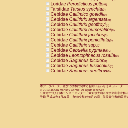
Pitheciidae
Callicebus cupreus
Loridae
Perodicticus potto
(0)
(0)
Pitheciidae
Callicebus donacophilus
Tarsiidae
Tarsius syrichta
(0
(0)
Pitheciidae
Callicebus moloch
Cebidae
Callimico goeldii
(0)
(0)
Pitheciidae
Callicebus torquatus
Cebidae
Callithrix argentata
(0)
(0)
Pitheciidae
Callicebus
spp.
Cebidae
Callithrix geoffroyi
(0)
(0)
Pitheciidae
Chiropotes satanas
Cebidae
Callithrix humeralifer
(0)
(0)
Pitheciidae
Pithecia monachus
Cebidae
Callithrix jacchus
(0)
(0)
Pitheciidae
Pithecia pithecia
Cebidae
Callithrix penicillata
(0)
(0)
Cercopithecidae
Cercocebus agilis
Cebidae
Callithrix
spp.
(0)
(0)
Cercopithecidae
Cercocebus galeritus
Cebidae
Cebuella pygmaea
(0)
Cercopithecidae
Cercocebus torquatu
Cebidae
Leontopithecus rosalia
(0)
Cercopithecidae
Cercocebus torquatus
Cebidae
Saguinus bicolor
(0)
Cercopithecidae
Cercocebus torquatu
Cebidae
Saguinus fuscicollis
(0)
Cercopithecidae
Cercocebus
hybrid
Cebidae
Saguinus geoffroyi
(0)
(0)
Cercopithecidae
Cercocebus
spp.
Cebidae
Saguinus imperator
(0)
(0)
Cercopithecidae
Lophocebus albigen
Cebidae
Saguinus labiatus
(0)
Cercopithecidae
Papio anubis
Cebidae
Saguinus leucopus
本データベース、並びに標本に関するお問い合わせはキュレーター・新宅勇太までお願い
(0)
(0)
© 2013 Japan Monkey Centre. All rights reserved.
Cercopithecidae
Papio cynocephalus
Cebidae
Saguinus midas
(
(0)
公益財団法人日本モンキーセンター 愛知県犬山市大字犬山字官林26番
Cercopithecidae
Papio hamadryas
Cebidae
Saguinus mystax
(0)
登録:平成19年5月31日 有効:令和4年5月30日 取扱責任者:綿貫宏
(0)
Cercopithecidae
Papio papio
Cebidae
Saguinus nigricollis
(0)
(0)
Cercopithecidae
Papio
spp.
Cebidae
Saguinus oedipus
(0)
(1)
Cercopithecidae
Mandrillus leucopha
Cebidae
Saguinus weddelli
(0)
Cercopithecidae
Mandrillus sphinx
Cebidae
Saguinus
spp.
(0)
(0)
Cercopithecidae
Theropithecus gelad
Cebidae
Aotus trivirgatus
(0)
Cercopithecidae
Macaca arctoides
Cebidae
Cebus albifrons
(0)
(0)