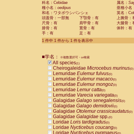
科名：Cebidae
Cebidae
Saguinus midas
属名：
Sa
(0)
種小名：
oedipus
亜種小名
Cebidae
Saguinus mystax
(0)
和名：ワタボウシパンシェ
英名：Cotto
Cebidae
Saguinus nigricollis
(0)
頭蓋骨：一部無
下顎骨：有
上腕骨：
Cebidae
Saguinus oedipus
(1)
尺骨：有
肩甲骨：有
大腿骨：
Cebidae
Saguinus weddelli
(0)
腓骨：有
寛骨：有
体幹：有
Cebidae
Saguinus
spp.
(0)
手：有
足：有
Cebidae
Aotus trivirgatus
(0)
Cebidae
Cebus albifrons
1 件中 1 件から 1 件を表示中
(0)
Cebidae
Cebus apella
(0)
Cebidae
Cebus capucinus
(0)
■学名：
Cebidae
Cebus nigrivittatus
※複数選択可・or検索
(0)
Cebidae
Cebus
spp.
All species
(0)
(1)
Cebidae
Saimiri boliviensis
Cheirogaleidae
Microcebus murinus
(0)
(0)
Cebidae
Saimiri sciureus
Lemuridae
Eulemur fulvus
(0)
(0)
Atelidae
Alouatta caraya
Lemuridae
Eulemur macaco
(0)
(0)
Atelidae
Alouatta fusca
Lemuridae
Eulemur mongoz
(0)
(0)
Atelidae
Alouatta seniculus
Lemuridae
Lemur catta
(0)
(0)
Atelidae
Alouatta
spp.
Lemuridae
Varecia variegata
(0)
(0)
Atelidae
Ateles belzebuth
Galagidae
Galago senegalensis
(0)
(0)
Atelidae
Ateles geoffroyi
Galagidae
Galago demidovii
(0)
(0)
Atelidae
Ateles paniscus
Galagidae
Otolemur crassicaudatus
(0)
(0)
Atelidae
Ateles
spp.
Galagidae
Galagidae
spp.
(0)
(0)
Atelidae
Lagothrix lagothricha
Loridae
Loris tardigradus
(0)
(0)
Atelidae
Lagothrix lagothricha cana
Loridae
Nycticebus coucang
(0)
(0)
Pitheciidae
Cacajao calvus rubicundu
Loridae
Nycticebus pygmaeus
(0)