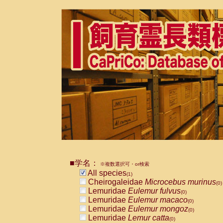
■学名：
※複数選択可・or検索
All species
(1)
Cheirogaleidae
Microcebus murinus
(0)
Lemuridae
Eulemur fulvus
(0)
Lemuridae
Eulemur macaco
(0)
Lemuridae
Eulemur mongoz
(0)
Lemuridae
Lemur catta
(0)