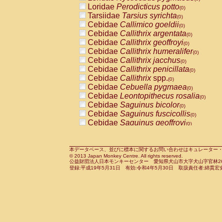
Pitheciidae
Callicebus cupreus
Loridae
Perodicticus potto
(0)
(0)
Pitheciidae
Callicebus donacophilus
Tarsiidae
Tarsius syrichta
(0
(0)
Pitheciidae
Callicebus moloch
Cebidae
Callimico goeldii
(0)
(0)
Pitheciidae
Callicebus torquatus
Cebidae
Callithrix argentata
(0)
(0)
Pitheciidae
Callicebus
spp.
Cebidae
Callithrix geoffroyi
(0)
(0)
Pitheciidae
Chiropotes satanas
Cebidae
Callithrix humeralifer
(0)
(0)
Pitheciidae
Pithecia monachus
Cebidae
Callithrix jacchus
(0)
(0)
Pitheciidae
Pithecia pithecia
Cebidae
Callithrix penicillata
(0)
(0)
Cercopithecidae
Cercocebus agilis
Cebidae
Callithrix
spp.
(0)
(0)
Cercopithecidae
Cercocebus galeritus
Cebidae
Cebuella pygmaea
(0)
Cercopithecidae
Cercocebus torquatu
Cebidae
Leontopithecus rosalia
(0)
Cercopithecidae
Cercocebus torquatus
Cebidae
Saguinus bicolor
(0)
Cercopithecidae
Cercocebus torquatu
Cebidae
Saguinus fuscicollis
(0)
Cercopithecidae
Cercocebus
hybrid
Cebidae
Saguinus geoffroyi
(0)
(0)
Cercopithecidae
Cercocebus
spp.
Cebidae
Saguinus imperator
(0)
(0)
Cercopithecidae
Lophocebus albigen
Cebidae
Saguinus labiatus
(0)
Cercopithecidae
Papio anubis
Cebidae
Saguinus leucopus
本データベース、並びに標本に関するお問い合わせはキュレーター・新宅勇太までお願い
(0)
(0)
© 2013 Japan Monkey Centre. All rights reserved.
Cercopithecidae
Papio cynocephalus
Cebidae
Saguinus midas
(
(0)
公益財団法人日本モンキーセンター 愛知県犬山市大字犬山字官林26番
Cercopithecidae
Papio hamadryas
Cebidae
Saguinus mystax
(0)
登録:平成19年5月31日 有効:令和4年5月30日 取扱責任者:綿貫宏
(0)
Cercopithecidae
Papio papio
Cebidae
Saguinus nigricollis
(0)
(0)
Cercopithecidae
Papio
spp.
Cebidae
Saguinus oedipus
(0)
(1)
Cercopithecidae
Mandrillus leucopha
Cebidae
Saguinus weddelli
(0)
Cercopithecidae
Mandrillus sphinx
Cebidae
Saguinus
spp.
(0)
(0)
Cercopithecidae
Theropithecus gelad
Cebidae
Aotus trivirgatus
(0)
Cercopithecidae
Macaca arctoides
Cebidae
Cebus albifrons
(0)
(0)