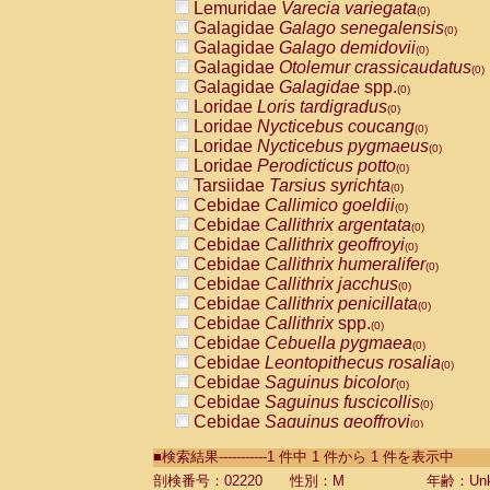
Lemuridae
Varecia variegata
(0)
Galagidae
Galago senegalensis
(0)
Galagidae
Galago demidovii
(0)
Galagidae
Otolemur crassicaudatus
(0)
Galagidae
Galagidae
spp.
(0)
Loridae
Loris tardigradus
(0)
Loridae
Nycticebus coucang
(0)
Loridae
Nycticebus pygmaeus
(0)
Loridae
Perodicticus potto
(0)
Tarsiidae
Tarsius syrichta
(0)
Cebidae
Callimico goeldii
(0)
Cebidae
Callithrix argentata
(0)
Cebidae
Callithrix geoffroyi
(0)
Cebidae
Callithrix humeralifer
(0)
Cebidae
Callithrix jacchus
(0)
Cebidae
Callithrix penicillata
(0)
Cebidae
Callithrix
spp.
(0)
Cebidae
Cebuella pygmaea
(0)
Cebidae
Leontopithecus rosalia
(0)
Cebidae
Saguinus bicolor
(0)
Cebidae
Saguinus fuscicollis
(0)
Cebidae
Saguinus geoffroyi
(0)
Cebidae
Saguinus imperator
(0)
■検索結果-----------1 件中 1 件から 1 件を表示中
Cebidae
Saguinus labiatus
(0)
Cebidae
Saguinus leucopus
剖検番号：02220
性別：M
年齢：Unk
(0)