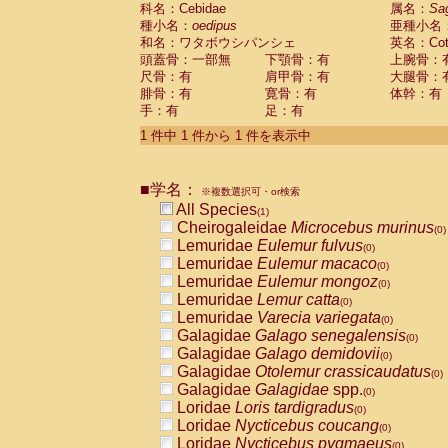
科名：Cebidae
Cebidae
Saguinus midas
属名：
Sa
(0)
種小名：
oedipus
亜種小名
Cebidae
Saguinus mystax
(0)
和名：ワタボウシパンシェ
英名：Cotto
Cebidae
Saguinus nigricollis
(0)
頭蓋骨：一部無
下顎骨：有
上腕骨：
Cebidae
Saguinus oedipus
(1)
尺骨：有
肩甲骨：有
大腿骨：
Cebidae
Saguinus weddelli
(0)
腓骨：有
寛骨：有
体幹：有
Cebidae
Saguinus
spp.
(0)
手：有
足：有
Cebidae
Aotus trivirgatus
(0)
Cebidae
Cebus albifrons
1 件中 1 件から 1 件を表示中
(0)
Cebidae
Cebus apella
(0)
Cebidae
Cebus capucinus
(0)
■学名：
Cebidae
Cebus nigrivittatus
※複数選択可・or検索
(0)
Cebidae
Cebus
spp.
All Species
(0)
(1)
Cebidae
Saimiri boliviensis
Cheirogaleidae
Microcebus murinus
(0)
(0)
Cebidae
Saimiri sciureus
Lemuridae
Eulemur fulvus
(0)
(0)
Atelidae
Alouatta caraya
Lemuridae
Eulemur macaco
(0)
(0)
Atelidae
Alouatta fusca
Lemuridae
Eulemur mongoz
(0)
(0)
Atelidae
Alouatta seniculus
Lemuridae
Lemur catta
(0)
(0)
Atelidae
Alouatta
spp.
Lemuridae
Varecia variegata
(0)
(0)
Atelidae
Ateles belzebuth
Galagidae
Galago senegalensis
(0)
(0)
Atelidae
Ateles geoffroyi
Galagidae
Galago demidovii
(0)
(0)
Atelidae
Ateles paniscus
Galagidae
Otolemur crassicaudatus
(0)
(0)
Atelidae
Ateles
spp.
Galagidae
Galagidae
spp.
(0)
(0)
Atelidae
Lagothrix lagothricha
Loridae
Loris tardigradus
(0)
(0)
Atelidae
Lagothrix lagothricha cana
Loridae
Nycticebus coucang
(0)
(0)
Pitheciidae
Cacajao calvus rubicundu
Loridae
Nycticebus pygmaeus
(0)