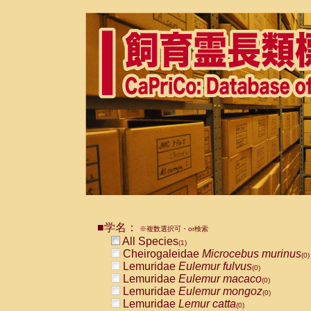
■学名：
※複数選択可・or検索
All Species
(1)
Cheirogaleidae
Microcebus murinus
(0)
Lemuridae
Eulemur fulvus
(0)
Lemuridae
Eulemur macaco
(0)
Lemuridae
Eulemur mongoz
(0)
Lemuridae
Lemur catta
(0)