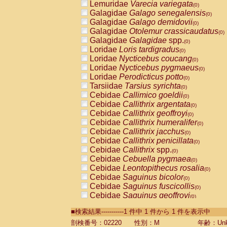
Lemuridae
Varecia variegata
(0)
Galagidae
Galago senegalensis
(0)
Galagidae
Galago demidovii
(0)
Galagidae
Otolemur crassicaudatus
(0)
Galagidae
Galagidae
spp.
(0)
Loridae
Loris tardigradus
(0)
Loridae
Nycticebus coucang
(0)
Loridae
Nycticebus pygmaeus
(0)
Loridae
Perodicticus potto
(0)
Tarsiidae
Tarsius syrichta
(0)
Cebidae
Callimico goeldii
(0)
Cebidae
Callithrix argentata
(0)
Cebidae
Callithrix geoffroyi
(0)
Cebidae
Callithrix humeralifer
(0)
Cebidae
Callithrix jacchus
(0)
Cebidae
Callithrix penicillata
(0)
Cebidae
Callithrix
spp.
(0)
Cebidae
Cebuella pygmaea
(0)
Cebidae
Leontopithecus rosalia
(0)
Cebidae
Saguinus bicolor
(0)
Cebidae
Saguinus fuscicollis
(0)
Cebidae
Saguinus geoffroyi
(0)
Cebidae
Saguinus imperator
(0)
■検索結果-----------1 件中 1 件から 1 件を表示中
Cebidae
Saguinus labiatus
(0)
Cebidae
Saguinus leucopus
剖検番号：02220
性別：M
年齢：Unk
(0)