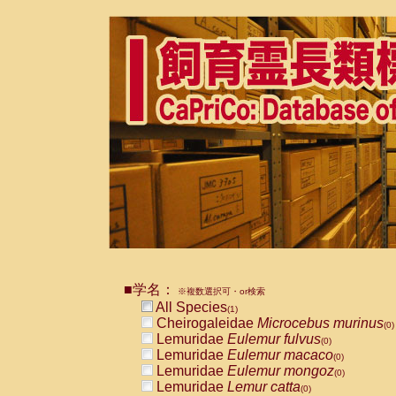
■学名：
※複数選択可・or検索
All Species
(1)
Cheirogaleidae
Microcebus murinus
(0)
Lemuridae
Eulemur fulvus
(0)
Lemuridae
Eulemur macaco
(0)
Lemuridae
Eulemur mongoz
(0)
Lemuridae
Lemur catta
(0)