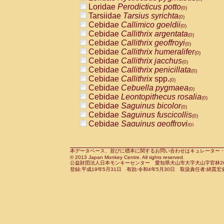
Pitheciidae
Callicebus cupreus
Loridae
Perodicticus potto
(0)
(0)
Pitheciidae
Callicebus donacophilus
Tarsiidae
Tarsius syrichta
(0
(0)
Pitheciidae
Callicebus moloch
Cebidae
Callimico goeldii
(0)
(0)
Pitheciidae
Callicebus torquatus
Cebidae
Callithrix argentata
(0)
(0)
Pitheciidae
Callicebus
spp.
Cebidae
Callithrix geoffroyi
(0)
(0)
Pitheciidae
Chiropotes satanas
Cebidae
Callithrix humeralifer
(0)
(0)
Pitheciidae
Pithecia monachus
Cebidae
Callithrix jacchus
(0)
(0)
Pitheciidae
Pithecia pithecia
Cebidae
Callithrix penicillata
(0)
(0)
Cercopithecidae
Cercocebus agilis
Cebidae
Callithrix
spp.
(0)
(0)
Cercopithecidae
Cercocebus galeritus
Cebidae
Cebuella pygmaea
(0)
Cercopithecidae
Cercocebus torquatu
Cebidae
Leontopithecus rosalia
(0)
Cercopithecidae
Cercocebus torquatus
Cebidae
Saguinus bicolor
(0)
Cercopithecidae
Cercocebus torquatu
Cebidae
Saguinus fuscicollis
(0)
Cercopithecidae
Cercocebus
hybrid
Cebidae
Saguinus geoffroyi
(0)
(0)
Cercopithecidae
Cercocebus
spp.
Cebidae
Saguinus imperator
(0)
(0)
Cercopithecidae
Lophocebus albigen
Cebidae
Saguinus labiatus
(0)
Cercopithecidae
Papio anubis
Cebidae
Saguinus leucopus
本データベース、並びに標本に関するお問い合わせはキュレーター・新宅勇太までお願い
(0)
(0)
© 2013 Japan Monkey Centre. All rights reserved.
Cercopithecidae
Papio cynocephalus
Cebidae
Saguinus midas
(
(0)
公益財団法人日本モンキーセンター 愛知県犬山市大字犬山字官林26番
Cercopithecidae
Papio hamadryas
Cebidae
Saguinus mystax
(0)
登録:平成19年5月31日 有効:令和4年5月30日 取扱責任者:綿貫宏
(0)
Cercopithecidae
Papio papio
Cebidae
Saguinus nigricollis
(0)
(0)
Cercopithecidae
Papio
spp.
Cebidae
Saguinus oedipus
(0)
(1)
Cercopithecidae
Mandrillus leucopha
Cebidae
Saguinus weddelli
(0)
Cercopithecidae
Mandrillus sphinx
Cebidae
Saguinus
spp.
(0)
(0)
Cercopithecidae
Theropithecus gelad
Cebidae
Aotus trivirgatus
(0)
Cercopithecidae
Macaca arctoides
Cebidae
Cebus albifrons
(0)
(0)