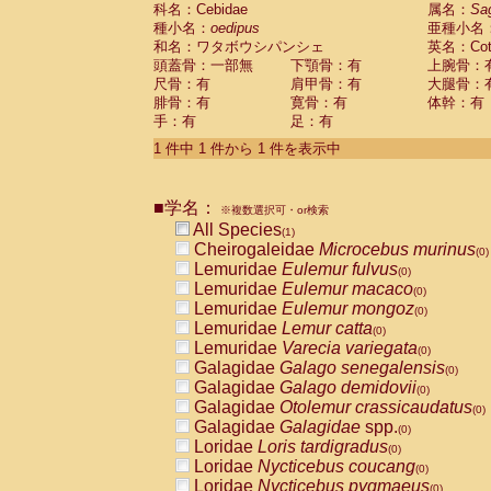
科名：Cebidae
Cebidae
Saguinus midas
属名：
Sa
(0)
種小名：
oedipus
亜種小名
Cebidae
Saguinus mystax
(0)
和名：ワタボウシパンシェ
英名：Cotto
Cebidae
Saguinus nigricollis
(0)
頭蓋骨：一部無
下顎骨：有
上腕骨：
Cebidae
Saguinus oedipus
(1)
尺骨：有
肩甲骨：有
大腿骨：
Cebidae
Saguinus weddelli
(0)
腓骨：有
寛骨：有
体幹：有
Cebidae
Saguinus
spp.
(0)
手：有
足：有
Cebidae
Aotus trivirgatus
(0)
Cebidae
Cebus albifrons
1 件中 1 件から 1 件を表示中
(0)
Cebidae
Cebus apella
(0)
Cebidae
Cebus capucinus
(0)
■学名：
Cebidae
Cebus nigrivittatus
※複数選択可・or検索
(0)
Cebidae
Cebus
spp.
All Species
(0)
(1)
Cebidae
Saimiri boliviensis
Cheirogaleidae
Microcebus murinus
(0)
(0)
Cebidae
Saimiri sciureus
Lemuridae
Eulemur fulvus
(0)
(0)
Atelidae
Alouatta caraya
Lemuridae
Eulemur macaco
(0)
(0)
Atelidae
Alouatta fusca
Lemuridae
Eulemur mongoz
(0)
(0)
Atelidae
Alouatta seniculus
Lemuridae
Lemur catta
(0)
(0)
Atelidae
Alouatta
spp.
Lemuridae
Varecia variegata
(0)
(0)
Atelidae
Ateles belzebuth
Galagidae
Galago senegalensis
(0)
(0)
Atelidae
Ateles geoffroyi
Galagidae
Galago demidovii
(0)
(0)
Atelidae
Ateles paniscus
Galagidae
Otolemur crassicaudatus
(0)
(0)
Atelidae
Ateles
spp.
Galagidae
Galagidae
spp.
(0)
(0)
Atelidae
Lagothrix lagothricha
Loridae
Loris tardigradus
(0)
(0)
Atelidae
Lagothrix lagothricha cana
Loridae
Nycticebus coucang
(0)
(0)
Pitheciidae
Cacajao calvus rubicundu
Loridae
Nycticebus pygmaeus
(0)