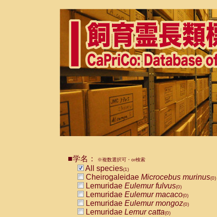
■学名：
※複数選択可・or検索
All species
(1)
Cheirogaleidae
Microcebus murinus
(0)
Lemuridae
Eulemur fulvus
(0)
Lemuridae
Eulemur macaco
(0)
Lemuridae
Eulemur mongoz
(0)
Lemuridae
Lemur catta
(0)