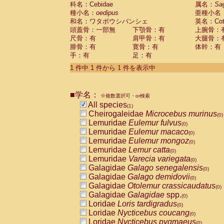
科名：Cebidae
Cebidae
Saguinus midas
属名：
Sa
(0)
種小名：
oedipus
亜種小名
Cebidae
Saguinus mystax
(0)
和名：ワタボウシパンシェ
英名：Cotto
Cebidae
Saguinus nigricollis
(0)
頭蓋骨：一部無
下顎骨：有
上腕骨：
Cebidae
Saguinus oedipus
(1)
尺骨：有
肩甲骨：有
大腿骨：
Cebidae
Saguinus weddelli
(0)
腓骨：有
寛骨：有
体幹：有
Cebidae
Saguinus
spp.
(0)
手：有
足：有
Cebidae
Aotus trivirgatus
(0)
Cebidae
Cebus albifrons
1 件中 1 件から 1 件を表示中
(0)
Cebidae
Cebus apella
(0)
Cebidae
Cebus capucinus
(0)
■学名：
Cebidae
Cebus nigrivittatus
※複数選択可・or検索
(0)
Cebidae
Cebus
spp.
All species
(0)
(1)
Cebidae
Saimiri boliviensis
Cheirogaleidae
Microcebus murinus
(0)
(0)
Cebidae
Saimiri sciureus
Lemuridae
Eulemur fulvus
(0)
(0)
Atelidae
Alouatta caraya
Lemuridae
Eulemur macaco
(0)
(0)
Atelidae
Alouatta fusca
Lemuridae
Eulemur mongoz
(0)
(0)
Atelidae
Alouatta seniculus
Lemuridae
Lemur catta
(0)
(0)
Atelidae
Alouatta
spp.
Lemuridae
Varecia variegata
(0)
(0)
Atelidae
Ateles belzebuth
Galagidae
Galago senegalensis
(0)
(0)
Atelidae
Ateles geoffroyi
Galagidae
Galago demidovii
(0)
(0)
Atelidae
Ateles paniscus
Galagidae
Otolemur crassicaudatus
(0)
(0)
Atelidae
Ateles
spp.
Galagidae
Galagidae
spp.
(0)
(0)
Atelidae
Lagothrix lagothricha
Loridae
Loris tardigradus
(0)
(0)
Atelidae
Lagothrix lagothricha cana
Loridae
Nycticebus coucang
(0)
(0)
Pitheciidae
Cacajao calvus rubicundu
Loridae
Nycticebus pygmaeus
(0)