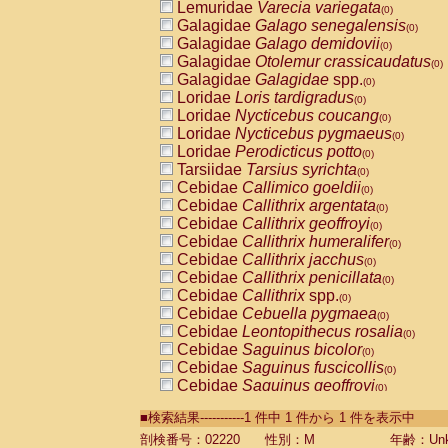
Lemuridae
Varecia variegata
(0)
Galagidae
Galago senegalensis
(0)
Galagidae
Galago demidovii
(0)
Galagidae
Otolemur crassicaudatus
(0)
Galagidae
Galagidae
spp.
(0)
Loridae
Loris tardigradus
(0)
Loridae
Nycticebus coucang
(0)
Loridae
Nycticebus pygmaeus
(0)
Loridae
Perodicticus potto
(0)
Tarsiidae
Tarsius syrichta
(0)
Cebidae
Callimico goeldii
(0)
Cebidae
Callithrix argentata
(0)
Cebidae
Callithrix geoffroyi
(0)
Cebidae
Callithrix humeralifer
(0)
Cebidae
Callithrix jacchus
(0)
Cebidae
Callithrix penicillata
(0)
Cebidae
Callithrix
spp.
(0)
Cebidae
Cebuella pygmaea
(0)
Cebidae
Leontopithecus rosalia
(0)
Cebidae
Saguinus bicolor
(0)
Cebidae
Saguinus fuscicollis
(0)
Cebidae
Saguinus geoffroyi
(0)
Cebidae
Saguinus imperator
(0)
■検索結果-----------1 件中 1 件から 1 件を表示中
Cebidae
Saguinus labiatus
(0)
Cebidae
Saguinus leucopus
剖検番号：02220
性別：M
年齢：Unk
(0)