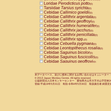
Pitheciidae
Callicebus cupreus
Loridae
Perodicticus potto
(0)
(0)
Pitheciidae
Callicebus donacophilus
Tarsiidae
Tarsius syrichta
(0
(0)
Pitheciidae
Callicebus moloch
Cebidae
Callimico goeldii
(0)
(0)
Pitheciidae
Callicebus torquatus
Cebidae
Callithrix argentata
(0)
(0)
Pitheciidae
Callicebus
spp.
Cebidae
Callithrix geoffroyi
(0)
(0)
Pitheciidae
Chiropotes satanas
Cebidae
Callithrix humeralifer
(0)
(0)
Pitheciidae
Pithecia monachus
Cebidae
Callithrix jacchus
(0)
(0)
Pitheciidae
Pithecia pithecia
Cebidae
Callithrix penicillata
(0)
(0)
Cercopithecidae
Cercocebus agilis
Cebidae
Callithrix
spp.
(0)
(0)
Cercopithecidae
Cercocebus galeritus
Cebidae
Cebuella pygmaea
(0)
Cercopithecidae
Cercocebus torquatu
Cebidae
Leontopithecus rosalia
(0)
Cercopithecidae
Cercocebus torquatus
Cebidae
Saguinus bicolor
(0)
Cercopithecidae
Cercocebus torquatu
Cebidae
Saguinus fuscicollis
(0)
Cercopithecidae
Cercocebus
hybrid
Cebidae
Saguinus geoffroyi
(0)
(0)
Cercopithecidae
Cercocebus
spp.
Cebidae
Saguinus imperator
(0)
(0)
Cercopithecidae
Lophocebus albigen
Cebidae
Saguinus labiatus
(0)
Cercopithecidae
Papio anubis
Cebidae
Saguinus leucopus
本データベース、並びに標本に関するお問い合わせはキュレーター・新宅勇太までお願い
(0)
(0)
© 2013 Japan Monkey Centre. All rights reserved.
Cercopithecidae
Papio cynocephalus
Cebidae
Saguinus midas
(
(0)
公益財団法人日本モンキーセンター 愛知県犬山市大字犬山字官林26番
Cercopithecidae
Papio hamadryas
Cebidae
Saguinus mystax
(0)
登録:平成19年5月31日 有効:令和4年5月30日 取扱責任者:綿貫宏
(0)
Cercopithecidae
Papio papio
Cebidae
Saguinus nigricollis
(0)
(0)
Cercopithecidae
Papio
spp.
Cebidae
Saguinus oedipus
(0)
(1)
Cercopithecidae
Mandrillus leucopha
Cebidae
Saguinus weddelli
(0)
Cercopithecidae
Mandrillus sphinx
Cebidae
Saguinus
spp.
(0)
(0)
Cercopithecidae
Theropithecus gelad
Cebidae
Aotus trivirgatus
(0)
Cercopithecidae
Macaca arctoides
Cebidae
Cebus albifrons
(0)
(0)