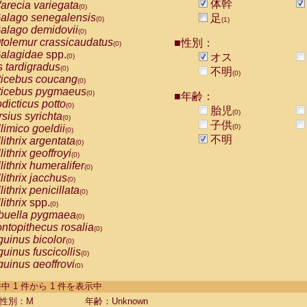
体幹
arecia variegata
(0)
alago senegalensis
足
(0)
(1)
alago demidovii
(0)
tolemur crassicaudatus
■性別：
(0)
alagidae
spp.
オス
(0)
s tardigradus
(0)
不明
(0)
ticebus coucang
(0)
ticebus pygmaeus
(0)
■年齢：
dicticus potto
(0)
胎児
(0)
rsius syrichta
(0)
子供
limico goeldii
(0)
(0)
不明
lithrix argentata
(0)
lithrix geoffroyi
(0)
lithrix humeralifer
(0)
lithrix jacchus
(0)
lithrix penicillata
(0)
lithrix
spp.
(0)
buella pygmaea
(0)
ntopithecus rosalia
(0)
uinus bicolor
(0)
uinus fuscicollis
(0)
uinus geoffroyi
(0)
uinus imperator
(0)
-1 件中 1 件から 1 件を表示中
uinus labiatus
(0)
guinus leucopus
性別：M
年齢：Unknown
(0)