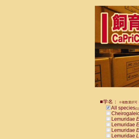
■学名：
※複数選択可・
All species
(1)
Cheirogalei
Lemuridae
E
Lemuridae
E
Lemuridae
E
Lemuridae
L