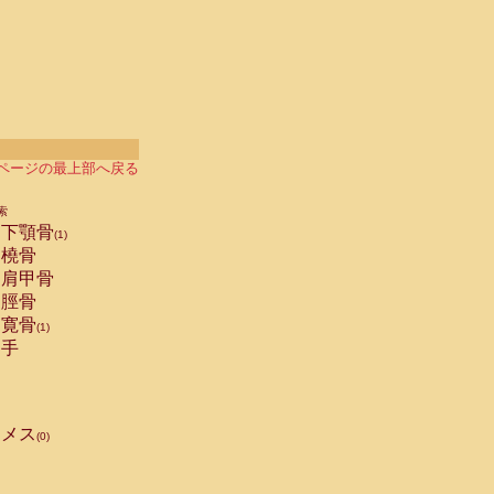
ページの最上部へ戻る
索
下顎骨
(1)
橈骨
肩甲骨
脛骨
寛骨
(1)
手
メス
(0)