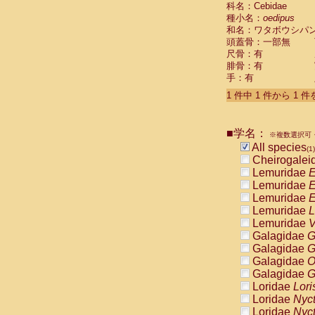
科名：Cebidae
Cebidae
Sa
種小名：
oedipus
Cebidae
Sa
和名：ワタボウシパ
Cebidae
Sag
頭蓋骨：一部無
Cebidae
Sa
尺骨：有
Cebidae
Sag
腓骨：有
Cebidae
Sa
手：有
Cebidae
Aot
Cebidae
Ceb
1 件中 1 件から 1 
Cebidae
Ceb
Cebidae
Ce
■学名：
Cebidae
Ceb
※複数選択可・
Cebidae
Ce
All species
(1)
Cebidae
Sai
Cheirogalei
Cebidae
Sai
Lemuridae
E
Atelidae
Alo
Lemuridae
E
Atelidae
Alo
Lemuridae
E
Atelidae
Alo
Lemuridae
L
Atelidae
Alo
Lemuridae
V
Atelidae
Ate
Galagidae
G
Atelidae
Ate
Galagidae
G
Atelidae
Ate
Galagidae
O
Atelidae
Ate
Galagidae
G
Atelidae
Lag
Loridae
Lori
Atelidae
Lag
Loridae
Nyc
Pitheciidae
Loridae
Nyc