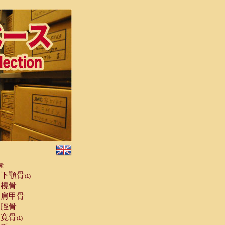
索
下顎骨
(1)
橈骨
肩甲骨
脛骨
寛骨
(1)