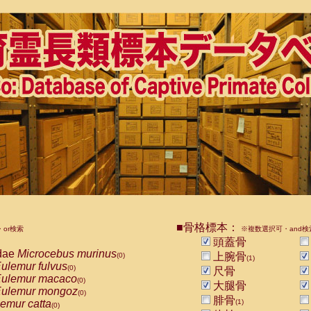
■骨格標本：
or検索
※複数選択可・and検
頭蓋骨
dae
Microcebus murinus
上腕骨
(0)
(1)
ulemur fulvus
(0)
尺骨
ulemur macaco
(0)
大腿骨
ulemur mongoz
(0)
腓骨
emur catta
(1)
(0)