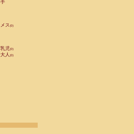
手
メス
(0)
乳児
(0)
大人
(0)