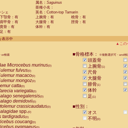
guinus midas
属名：
Saguinus
(0)
亜種小名：
guinus mystax
(0)
ンシェ
英名：Cotton-top Tamarin
uinus nigricollis
(0)
下顎骨：有
上腕骨：有
橈骨：有
guinus oedipus
(1)
肩甲骨：有
大腿骨：有
脛骨：有
uinus weddelli
(0)
寛骨：有
体幹：有
guinus
spp.
(0)
足：有
us trivirgatus
(0)
us albifrons
件を表示中
(0)
us apella
▲この
(0)
bus capucinus
(0)
us nigrivittatus
■骨格標本：
or検索
(0)
※複数選択可・and検
bus
spp.
頭蓋骨
(0)
miri boliviensis
dae
Microcebus murinus
(0)
上腕骨
(0)
(1)
miri sciureus
ulemur fulvus
(0)
(0)
尺骨
uatta caraya
ulemur macaco
(0)
(0)
大腿骨
uatta fusca
ulemur mongoz
(0)
(0)
腓骨
uatta seniculus
emur catta
(1)
(0)
(0)
uatta
spp.
体幹
arecia variegata
(0)
(0)
les belzebuth
alago senegalensis
足
(0)
(0)
(1)
les geoffroyi
alago demidovii
(0)
(0)
les paniscus
tolemur crassicaudatus
■性別：
(0)
(0)
les
spp.
alagidae
spp.
(0)
オス
(0)
othrix lagothricha
s tardigradus
(0)
(0)
不明
(0)
othrix lagothricha cana
ticebus coucang
(0)
(0)
Cacajao calvus rubicundus
ticebus pygmaeus
(0)
(0)