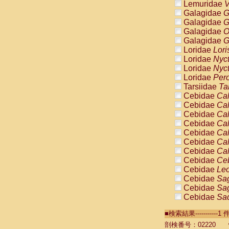
Lemuridae
V
Galagidae
G
Galagidae
G
Galagidae
O
Galagidae
G
Loridae
Lori
Loridae
Nyc
Loridae
Nyc
Loridae
Pero
Tarsiidae
Ta
Cebidae
Cal
Cebidae
Cal
Cebidae
Cal
Cebidae
Cal
Cebidae
Cal
Cebidae
Cal
Cebidae
Cal
Cebidae
Ce
Cebidae
Leo
Cebidae
Sag
Cebidae
Sag
Cebidae
Sag
Cebidae
Sag
■検索結果----------
Cebidae
Sag
Cebidae
Sa
剖検番号：02220