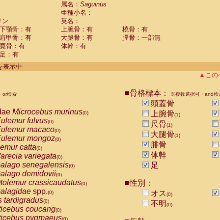
guinus midas
属名：
Saguinus
(0)
亜種小名：
guinus mystax
(0)
リン
英名：
uinus nigricollis
(1)
下顎骨：有
上腕骨：有
橈骨：有
guinus oedipus
(0)
肩甲骨：有
大腿骨：有
脛骨：一部無
uinus weddelli
(0)
寛骨：有
体幹：有
guinus
spp.
(0)
足：有
us trivirgatus
(0)
us albifrons
件を表示中
(0)
us apella
▲この
(0)
bus capucinus
(0)
us nigrivittatus
■骨格標本：
or検索
(0)
※複数選択可・and検
bus
spp.
頭蓋骨
(0)
miri boliviensis
dae
Microcebus murinus
(0)
上腕骨
(0)
(1)
miri sciureus
ulemur fulvus
(0)
(0)
尺骨
(1)
uatta caraya
ulemur macaco
(0)
(0)
大腿骨
(1)
uatta fusca
ulemur mongoz
(0)
(0)
腓骨
uatta seniculus
emur catta
(0)
(0)
uatta
spp.
体幹
arecia variegata
(0)
(0)
les belzebuth
alago senegalensis
足
(0)
(0)
les geoffroyi
alago demidovii
(0)
(0)
les paniscus
tolemur crassicaudatus
■性別：
(0)
(0)
les
spp.
alagidae
spp.
(0)
オス
(0)
(0)
othrix lagothricha
s tardigradus
(0)
(0)
不明
(0)
othrix lagothricha cana
ticebus coucang
(0)
(0)
Cacajao calvus rubicundus
ticebus pygmaeus
(0)
(0)