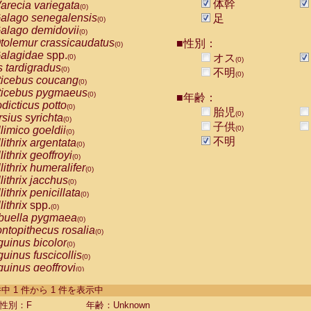
体幹
arecia variegata
(0)
alago senegalensis
足
(0)
alago demidovii
(0)
tolemur crassicaudatus
■性別：
(0)
alagidae
spp.
オス
(0)
(0)
s tardigradus
(0)
不明
(0)
ticebus coucang
(0)
ticebus pygmaeus
(0)
■年齢：
dicticus potto
(0)
胎児
(0)
rsius syrichta
(0)
子供
limico goeldii
(0)
(0)
不明
lithrix argentata
(0)
lithrix geoffroyi
(0)
lithrix humeralifer
(0)
lithrix jacchus
(0)
lithrix penicillata
(0)
lithrix
spp.
(0)
buella pygmaea
(0)
ntopithecus rosalia
(0)
uinus bicolor
(0)
uinus fuscicollis
(0)
uinus geoffroyi
(0)
uinus imperator
(0)
-1 件中 1 件から 1 件を表示中
uinus labiatus
(0)
guinus leucopus
性別：F
年齢：Unknown
(0)