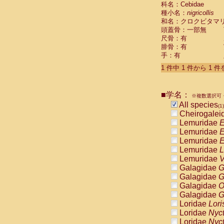
科名：Cebidae
Cebidae
Sa
種小名：
nigricollis
Cebidae
Sa
和名：クロクビタマ
Cebidae
Sag
頭蓋骨：一部無
Cebidae
Sa
尺骨：有
Cebidae
Sag
腓骨：有
Cebidae
Sa
手：有
Cebidae
Aot
Cebidae
Ceb
1 件中 1 件から 1 
Cebidae
Ceb
Cebidae
Ce
■学名：
Cebidae
Ceb
※複数選択可・
Cebidae
Ce
All species
(1)
Cebidae
Sai
Cheirogalei
Cebidae
Sai
Lemuridae
E
Atelidae
Alo
Lemuridae
E
Atelidae
Alo
Lemuridae
E
Atelidae
Alo
Lemuridae
L
Atelidae
Alo
Lemuridae
V
Atelidae
Ate
Galagidae
G
Atelidae
Ate
Galagidae
G
Atelidae
Ate
Galagidae
O
Atelidae
Ate
Galagidae
G
Atelidae
Lag
Loridae
Lori
Atelidae
Lag
Loridae
Nyc
Pitheciidae
Loridae
Nyc