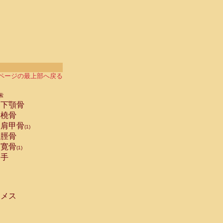
ページの最上部へ戻る
索
下顎骨
橈骨
肩甲骨
(1)
脛骨
寛骨
(1)
手
メス