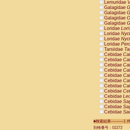
Lemuridae
V
Galagidae
G
Galagidae
G
Galagidae
O
Galagidae
G
Loridae
Lori
Loridae
Nyc
Loridae
Nyc
Loridae
Pero
Tarsiidae
Ta
Cebidae
Cal
Cebidae
Cal
Cebidae
Cal
Cebidae
Cal
Cebidae
Cal
Cebidae
Cal
Cebidae
Cal
Cebidae
Ce
Cebidae
Leo
Cebidae
Sag
Cebidae
Sag
Cebidae
Sag
Cebidae
Sag
■検索結果----------
Cebidae
Sag
Cebidae
Sa
剖検番号：02272