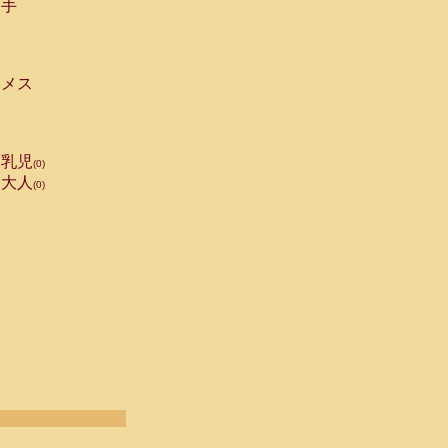
手
メス
乳児
(0)
大人
(0)