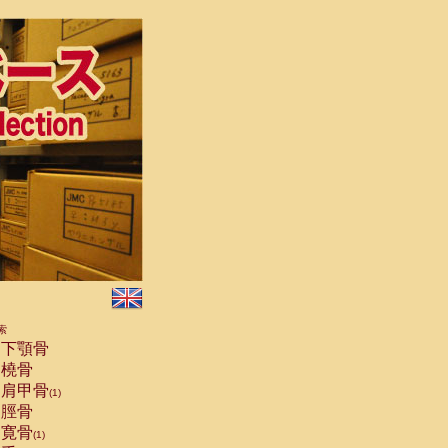
索
下顎骨
橈骨
肩甲骨
(1)
脛骨
寛骨
(1)