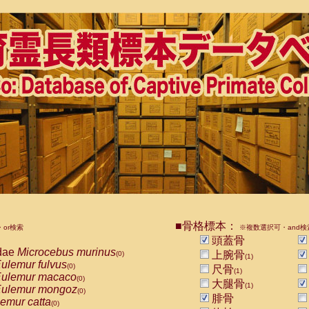
■骨格標本：
or検索
※複数選択可・and検
頭蓋骨
dae
Microcebus murinus
上腕骨
(0)
(1)
ulemur fulvus
(0)
尺骨
(1)
ulemur macaco
(0)
大腿骨
(1)
ulemur mongoz
(0)
腓骨
emur catta
(0)