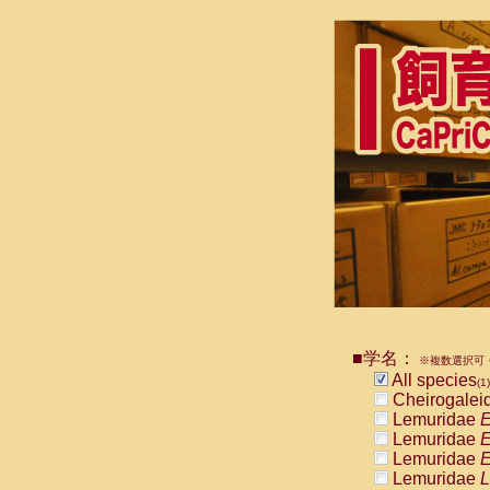
■学名：
※複数選択可・
All species
(1)
Cheirogalei
Lemuridae
E
Lemuridae
E
Lemuridae
E
Lemuridae
L