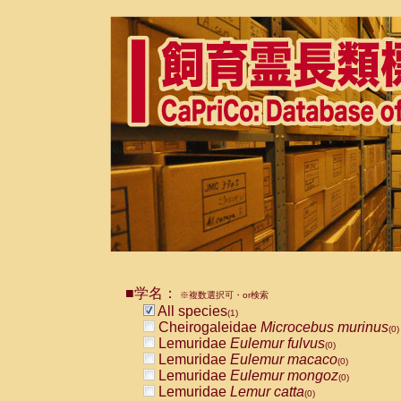
■学名：
※複数選択可・or検索
All species
(1)
Cheirogaleidae
Microcebus murinus
(0)
Lemuridae
Eulemur fulvus
(0)
Lemuridae
Eulemur macaco
(0)
Lemuridae
Eulemur mongoz
(0)
Lemuridae
Lemur catta
(0)