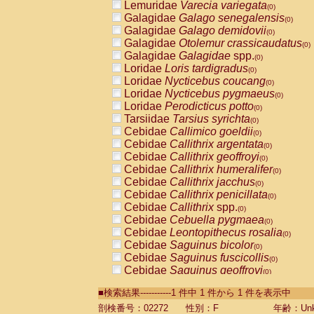
Lemuridae
Varecia variegata
(0)
Galagidae
Galago senegalensis
(0)
Galagidae
Galago demidovii
(0)
Galagidae
Otolemur crassicaudatus
(0)
Galagidae
Galagidae
spp.
(0)
Loridae
Loris tardigradus
(0)
Loridae
Nycticebus coucang
(0)
Loridae
Nycticebus pygmaeus
(0)
Loridae
Perodicticus potto
(0)
Tarsiidae
Tarsius syrichta
(0)
Cebidae
Callimico goeldii
(0)
Cebidae
Callithrix argentata
(0)
Cebidae
Callithrix geoffroyi
(0)
Cebidae
Callithrix humeralifer
(0)
Cebidae
Callithrix jacchus
(0)
Cebidae
Callithrix penicillata
(0)
Cebidae
Callithrix
spp.
(0)
Cebidae
Cebuella pygmaea
(0)
Cebidae
Leontopithecus rosalia
(0)
Cebidae
Saguinus bicolor
(0)
Cebidae
Saguinus fuscicollis
(0)
Cebidae
Saguinus geoffroyi
(0)
Cebidae
Saguinus imperator
(0)
■検索結果-----------1 件中 1 件から 1 件を表示中
Cebidae
Saguinus labiatus
(0)
Cebidae
Saguinus leucopus
剖検番号：02272
性別：F
年齢：Unk
(0)