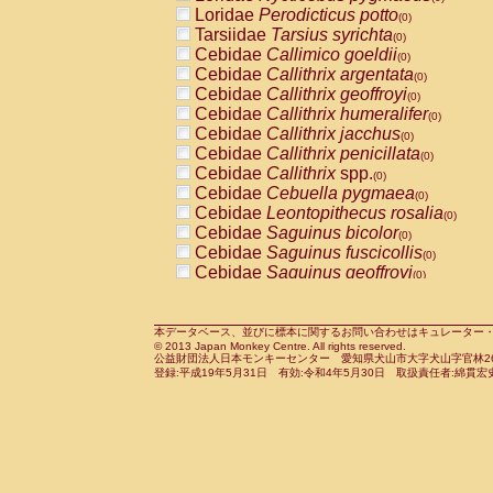
Pitheciidae
Callicebus cupreus
Loridae
Perodicticus potto
(0)
(0)
Pitheciidae
Callicebus donacophilus
Tarsiidae
Tarsius syrichta
(0
(0)
Pitheciidae
Callicebus moloch
Cebidae
Callimico goeldii
(0)
(0)
Pitheciidae
Callicebus torquatus
Cebidae
Callithrix argentata
(0)
(0)
Pitheciidae
Callicebus
spp.
Cebidae
Callithrix geoffroyi
(0)
(0)
Pitheciidae
Chiropotes satanas
Cebidae
Callithrix humeralifer
(0)
(0)
Pitheciidae
Pithecia monachus
Cebidae
Callithrix jacchus
(0)
(0)
Pitheciidae
Pithecia pithecia
Cebidae
Callithrix penicillata
(0)
(0)
Cercopithecidae
Cercocebus agilis
Cebidae
Callithrix
spp.
(0)
(0)
Cercopithecidae
Cercocebus galeritus
Cebidae
Cebuella pygmaea
(0)
Cercopithecidae
Cercocebus torquatu
Cebidae
Leontopithecus rosalia
(0)
Cercopithecidae
Cercocebus torquatus
Cebidae
Saguinus bicolor
(0)
Cercopithecidae
Cercocebus torquatu
Cebidae
Saguinus fuscicollis
(0)
Cercopithecidae
Cercocebus
hybrid
Cebidae
Saguinus geoffroyi
(0)
(0)
Cercopithecidae
Cercocebus
spp.
Cebidae
Saguinus imperator
(0)
(0)
Cercopithecidae
Lophocebus albigen
Cebidae
Saguinus labiatus
(0)
Cercopithecidae
Papio anubis
Cebidae
Saguinus leucopus
本データベース、並びに標本に関するお問い合わせはキュレーター・新宅勇太までお願い
(0)
(0)
© 2013 Japan Monkey Centre. All rights reserved.
Cercopithecidae
Papio cynocephalus
Cebidae
Saguinus midas
(
(0)
公益財団法人日本モンキーセンター 愛知県犬山市大字犬山字官林26番
Cercopithecidae
Papio hamadryas
Cebidae
Saguinus mystax
(0)
登録:平成19年5月31日 有効:令和4年5月30日 取扱責任者:綿貫宏
(0)
Cercopithecidae
Papio papio
Cebidae
Saguinus nigricollis
(0)
(1)
Cercopithecidae
Papio
spp.
Cebidae
Saguinus oedipus
(0)
(0)
Cercopithecidae
Mandrillus leucopha
Cebidae
Saguinus weddelli
(0)
Cercopithecidae
Mandrillus sphinx
Cebidae
Saguinus
spp.
(0)
(0)
Cercopithecidae
Theropithecus gelad
Cebidae
Aotus trivirgatus
(0)
Cercopithecidae
Macaca arctoides
Cebidae
Cebus albifrons
(0)
(0)