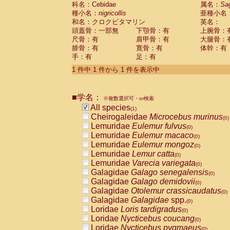
科名：Cebidae
Cebidae
Saguinus midas
属名：
Sa
(0)
種小名：
nigricollis
亜種小名
Cebidae
Saguinus mystax
(0)
和名：クロクビタマリン
英名：
Cebidae
Saguinus nigricollis
(1)
頭蓋骨：一部無
下顎骨：有
上腕骨：
Cebidae
Saguinus oedipus
(0)
尺骨：有
肩甲骨：有
大腿骨：
Cebidae
Saguinus weddelli
(0)
腓骨：有
寛骨：有
体幹：有
Cebidae
Saguinus
spp.
(0)
手：有
足：有
Cebidae
Aotus trivirgatus
(0)
Cebidae
Cebus albifrons
1 件中 1 件から 1 件を表示中
(0)
Cebidae
Cebus apella
(0)
Cebidae
Cebus capucinus
(0)
■学名：
Cebidae
Cebus nigrivittatus
※複数選択可・or検索
(0)
Cebidae
Cebus
spp.
All species
(0)
(1)
Cebidae
Saimiri boliviensis
Cheirogaleidae
Microcebus murinus
(0)
(0)
Cebidae
Saimiri sciureus
Lemuridae
Eulemur fulvus
(0)
(0)
Atelidae
Alouatta caraya
Lemuridae
Eulemur macaco
(0)
(0)
Atelidae
Alouatta fusca
Lemuridae
Eulemur mongoz
(0)
(0)
Atelidae
Alouatta seniculus
Lemuridae
Lemur catta
(0)
(0)
Atelidae
Alouatta
spp.
Lemuridae
Varecia variegata
(0)
(0)
Atelidae
Ateles belzebuth
Galagidae
Galago senegalensis
(0)
(0)
Atelidae
Ateles geoffroyi
Galagidae
Galago demidovii
(0)
(0)
Atelidae
Ateles paniscus
Galagidae
Otolemur crassicaudatus
(0)
(0)
Atelidae
Ateles
spp.
Galagidae
Galagidae
spp.
(0)
(0)
Atelidae
Lagothrix lagothricha
Loridae
Loris tardigradus
(0)
(0)
Atelidae
Lagothrix lagothricha cana
Loridae
Nycticebus coucang
(0)
(0)
Pitheciidae
Cacajao calvus rubicundu
Loridae
Nycticebus pygmaeus
(0)