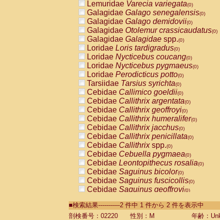
Lemuridae
Varecia variegata
(0)
Galagidae
Galago senegalensis
(0)
Galagidae
Galago demidovii
(0)
Galagidae
Otolemur crassicaudatus
(0)
Galagidae
Galagidae
spp.
(0)
Loridae
Loris tardigradus
(0)
Loridae
Nycticebus coucang
(0)
Loridae
Nycticebus pygmaeus
(0)
Loridae
Perodicticus potto
(0)
Tarsiidae
Tarsius syrichta
(0)
Cebidae
Callimico goeldii
(0)
Cebidae
Callithrix argentata
(0)
Cebidae
Callithrix geoffroyi
(0)
Cebidae
Callithrix humeralifer
(0)
Cebidae
Callithrix jacchus
(0)
Cebidae
Callithrix penicillata
(0)
Cebidae
Callithrix
spp.
(0)
Cebidae
Cebuella pygmaea
(0)
Cebidae
Leontopithecus rosalia
(0)
Cebidae
Saguinus bicolor
(0)
Cebidae
Saguinus fuscicollis
(0)
Cebidae
Saguinus geoffroyi
(0)
Cebidae
Saguinus imperator
(0)
■検索結果-----------2 件中 1 件から 2 件を表示中
Cebidae
Saguinus labiatus
(0)
Cebidae
Saguinus leucopus
剖検番号：02220
性別：M
年齢：Unk
(0)