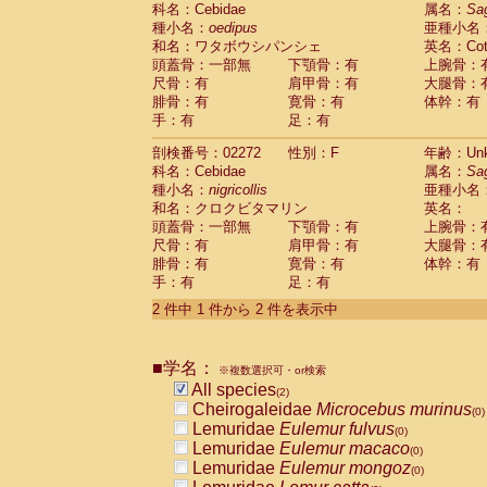
科名：Cebidae
Cebidae
Saguinus midas
属名：
Sa
(0)
種小名：
oedipus
亜種小名
Cebidae
Saguinus mystax
(0)
和名：ワタボウシパンシェ
英名：Cotto
Cebidae
Saguinus nigricollis
(1)
頭蓋骨：一部無
下顎骨：有
上腕骨：
Cebidae
Saguinus oedipus
(1)
尺骨：有
肩甲骨：有
大腿骨：
Cebidae
Saguinus weddelli
(0)
腓骨：有
寛骨：有
体幹：有
Cebidae
Saguinus
spp.
(0)
手：有
足：有
Cebidae
Aotus trivirgatus
(0)
Cebidae
Cebus albifrons
(0)
剖検番号：02272
性別：F
年齢：Unk
Cebidae
Cebus apella
科名：Cebidae
(0)
属名：
Sa
Cebidae
Cebus capucinus
種小名：
nigricollis
亜種小名
(0)
Cebidae
Cebus nigrivittatus
和名：クロクビタマリン
英名：
(0)
Cebidae
Cebus
spp.
頭蓋骨：一部無
下顎骨：有
上腕骨：
(0)
Cebidae
Saimiri boliviensis
尺骨：有
肩甲骨：有
大腿骨：
(0)
腓骨：有
Cebidae
Saimiri sciureus
寛骨：有
体幹：有
(0)
手：有
足：有
Atelidae
Alouatta caraya
(0)
Atelidae
Alouatta fusca
(0)
2 件中 1 件から 2 件を表示中
Atelidae
Alouatta seniculus
(0)
Atelidae
Alouatta
spp.
(0)
Atelidae
Ateles belzebuth
■学名：
(0)
※複数選択可・or検索
Atelidae
Ateles geoffroyi
(0)
All species
(2)
Atelidae
Ateles paniscus
(0)
Cheirogaleidae
Microcebus murinus
(0)
Atelidae
Ateles
spp.
(0)
Lemuridae
Eulemur fulvus
(0)
Atelidae
Lagothrix lagothricha
(0)
Lemuridae
Eulemur macaco
(0)
Atelidae
Lagothrix lagothricha cana
(0)
Lemuridae
Eulemur mongoz
(0)
Pitheciidae
Cacajao calvus rubicundu