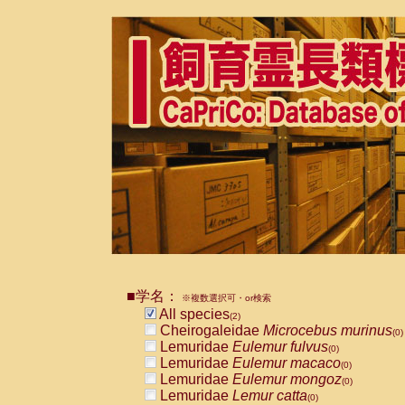
■学名：
※複数選択可・or検索
All species
(2)
Cheirogaleidae
Microcebus murinus
(0)
Lemuridae
Eulemur fulvus
(0)
Lemuridae
Eulemur macaco
(0)
Lemuridae
Eulemur mongoz
(0)
Lemuridae
Lemur catta
(0)