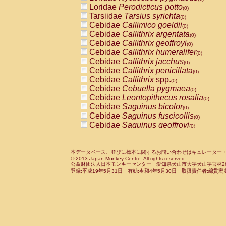
Pitheciidae
Callicebus cupreus
Loridae
Perodicticus potto
(0)
(0)
Pitheciidae
Callicebus donacophilus
Tarsiidae
Tarsius syrichta
(0
(0)
Pitheciidae
Callicebus moloch
Cebidae
Callimico goeldii
(0)
(0)
Pitheciidae
Callicebus torquatus
Cebidae
Callithrix argentata
(0)
(0)
Pitheciidae
Callicebus
spp.
Cebidae
Callithrix geoffroyi
(0)
(0)
Pitheciidae
Chiropotes satanas
Cebidae
Callithrix humeralifer
(0)
(0)
Pitheciidae
Pithecia monachus
Cebidae
Callithrix jacchus
(0)
(0)
Pitheciidae
Pithecia pithecia
Cebidae
Callithrix penicillata
(0)
(0)
Cercopithecidae
Cercocebus agilis
Cebidae
Callithrix
spp.
(0)
(0)
Cercopithecidae
Cercocebus galeritus
Cebidae
Cebuella pygmaea
(0)
Cercopithecidae
Cercocebus torquatu
Cebidae
Leontopithecus rosalia
(0)
Cercopithecidae
Cercocebus torquatus
Cebidae
Saguinus bicolor
(0)
Cercopithecidae
Cercocebus torquatu
Cebidae
Saguinus fuscicollis
(0)
Cercopithecidae
Cercocebus
hybrid
Cebidae
Saguinus geoffroyi
(0)
(0)
Cercopithecidae
Cercocebus
spp.
Cebidae
Saguinus imperator
(0)
(0)
Cercopithecidae
Lophocebus albigen
Cebidae
Saguinus labiatus
(0)
Cercopithecidae
Papio anubis
Cebidae
Saguinus leucopus
本データベース、並びに標本に関するお問い合わせはキュレーター・新宅勇太までお願い
(0)
(0)
© 2013 Japan Monkey Centre. All rights reserved.
Cercopithecidae
Papio cynocephalus
Cebidae
Saguinus midas
(
(0)
公益財団法人日本モンキーセンター 愛知県犬山市大字犬山字官林26番
Cercopithecidae
Papio hamadryas
Cebidae
Saguinus mystax
(0)
登録:平成19年5月31日 有効:令和4年5月30日 取扱責任者:綿貫宏
(0)
Cercopithecidae
Papio papio
Cebidae
Saguinus nigricollis
(0)
(0)
Cercopithecidae
Papio
spp.
Cebidae
Saguinus oedipus
(0)
(1)
Cercopithecidae
Mandrillus leucopha
Cebidae
Saguinus weddelli
(0)
Cercopithecidae
Mandrillus sphinx
Cebidae
Saguinus
spp.
(0)
(0)
Cercopithecidae
Theropithecus gelad
Cebidae
Aotus trivirgatus
(0)
Cercopithecidae
Macaca arctoides
Cebidae
Cebus albifrons
(0)
(0)