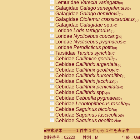
Lemuridae
Varecia variegata
(0)
Galagidae
Galago senegalensis
(0)
Galagidae
Galago demidovii
(0)
Galagidae
Otolemur crassicaudatus
(0)
Galagidae
Galagidae
spp.
(0)
Loridae
Loris tardigradus
(0)
Loridae
Nycticebus coucang
(0)
Loridae
Nycticebus pygmaeus
(0)
Loridae
Perodicticus potto
(0)
Tarsiidae
Tarsius syrichta
(0)
Cebidae
Callimico goeldii
(0)
Cebidae
Callithrix argentata
(0)
Cebidae
Callithrix geoffroyi
(0)
Cebidae
Callithrix humeralifer
(0)
Cebidae
Callithrix jacchus
(0)
Cebidae
Callithrix penicillata
(0)
Cebidae
Callithrix
spp.
(0)
Cebidae
Cebuella pygmaea
(0)
Cebidae
Leontopithecus rosalia
(0)
Cebidae
Saguinus bicolor
(0)
Cebidae
Saguinus fuscicollis
(0)
Cebidae
Saguinus geoffroyi
(0)
Cebidae
Saguinus imperator
(0)
■検索結果-----------1 件中 1 件から 1 件を表示中
Cebidae
Saguinus labiatus
(0)
Cebidae
Saguinus leucopus
剖検番号：02220
性別：M
年齢：Unk
(0)