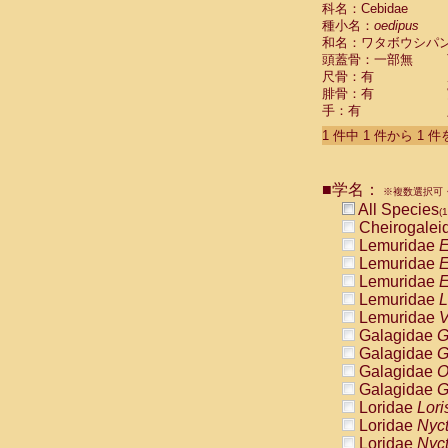
科名：Cebidae
Cebidae
Sa
種小名：
oedipus
Cebidae
Sa
和名：ワタボウシパ
Cebidae
Sag
頭蓋骨：一部無
Cebidae
Sa
尺骨：有
Cebidae
Sag
腓骨：有
Cebidae
Sa
手：有
Cebidae
Aot
Cebidae
Ceb
1 件中 1 件から 1 
Cebidae
Ceb
Cebidae
Ce
■学名：
Cebidae
Ceb
※複数選択可・
Cebidae
Ce
All Species
(1
Cebidae
Sai
Cheirogalei
Cebidae
Sai
Lemuridae
E
Atelidae
Alo
Lemuridae
E
Atelidae
Alo
Lemuridae
E
Atelidae
Alo
Lemuridae
L
Atelidae
Alo
Lemuridae
V
Atelidae
Ate
Galagidae
G
Atelidae
Ate
Galagidae
G
Atelidae
Ate
Galagidae
O
Atelidae
Ate
Galagidae
G
Atelidae
Lag
Loridae
Lori
Atelidae
Lag
Loridae
Nyc
Pitheciidae
Loridae
Nyc