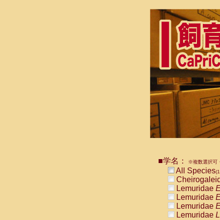
■学名：
※複数選択可・
All Species
(1
Cheirogalei
Lemuridae
E
Lemuridae
E
Lemuridae
E
Lemuridae
L