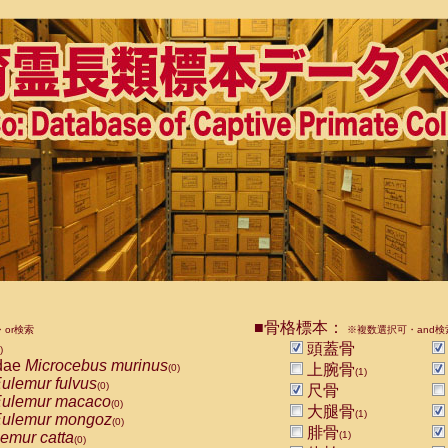
■骨格標本：
or検索
※複数選択可・and検
頭蓋骨
)
dae
Microcebus murinus
上腕骨
(0)
(1)
ulemur fulvus
(0)
尺骨
ulemur macaco
(0)
大腿骨
(1)
ulemur mongoz
(0)
腓骨
emur catta
(1)
(0)