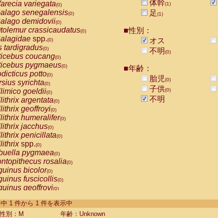
体幹
arecia variegata
(1)
(0)
alago senegalensis
足
(0)
(1)
alago demidovii
(0)
tolemur crassicaudatus
■性別：
(0)
alagidae
spp.
オス
(0)
s tardigradus
(0)
不明
(0)
ticebus coucang
(0)
ticebus pygmaeus
(0)
■年齢：
dicticus potto
(0)
胎児
(0)
rsius syrichta
(0)
子供
limico goeldii
(0)
(0)
不明
lithrix argentata
(0)
lithrix geoffroyi
(0)
lithrix humeralifer
(0)
lithrix jacchus
(0)
lithrix penicillata
(0)
lithrix
spp.
(0)
buella pygmaea
(0)
ntopithecus rosalia
(0)
uinus bicolor
(0)
uinus fuscicollis
(0)
uinus geoffroyi
(0)
uinus imperator
(0)
-1 件中 1 件から 1 件を表示中
uinus labiatus
(0)
guinus leucopus
性別：M
年齢：Unknown
(0)