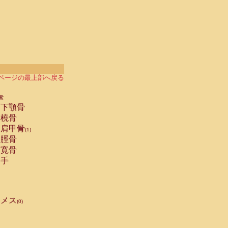
ページの最上部へ戻る
索
下顎骨
橈骨
肩甲骨
(1)
脛骨
寛骨
手
メス
(0)