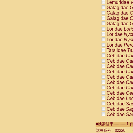
Lemuridae
V
Galagidae
G
Galagidae
G
Galagidae
O
Galagidae
G
Loridae
Lori
Loridae
Nyc
Loridae
Nyc
Loridae
Pero
Tarsiidae
Ta
Cebidae
Cal
Cebidae
Cal
Cebidae
Cal
Cebidae
Cal
Cebidae
Cal
Cebidae
Cal
Cebidae
Cal
Cebidae
Ce
Cebidae
Leo
Cebidae
Sag
Cebidae
Sag
Cebidae
Sag
Cebidae
Sag
■検索結果----------
Cebidae
Sag
Cebidae
Sa
剖検番号：02220