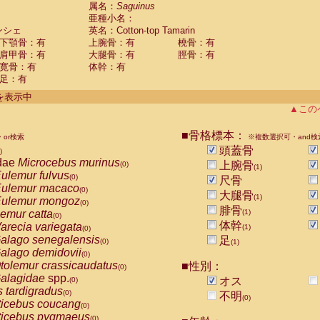
guinus midas
属名：
Saguinus
(0)
亜種小名：
guinus mystax
(0)
ンシェ
英名：Cotton-top Tamarin
uinus nigricollis
(0)
下顎骨：有
上腕骨：有
橈骨：有
guinus oedipus
(1)
肩甲骨：有
大腿骨：有
脛骨：有
uinus weddelli
(0)
寛骨：有
体幹：有
guinus
spp.
(0)
足：有
us trivirgatus
(0)
us albifrons
件を表示中
(0)
us apella
▲この
(0)
bus capucinus
(0)
us nigrivittatus
■骨格標本：
or検索
(0)
※複数選択可・and検
bus
spp.
頭蓋骨
(0)
)
miri boliviensis
dae
Microcebus murinus
(0)
上腕骨
(0)
(1)
miri sciureus
ulemur fulvus
(0)
(0)
尺骨
uatta caraya
ulemur macaco
(0)
(0)
大腿骨
(1)
uatta fusca
ulemur mongoz
(0)
(0)
腓骨
uatta seniculus
emur catta
(1)
(0)
(0)
uatta
spp.
体幹
arecia variegata
(0)
(1)
(0)
les belzebuth
alago senegalensis
足
(0)
(0)
(1)
les geoffroyi
alago demidovii
(0)
(0)
les paniscus
tolemur crassicaudatus
■性別：
(0)
(0)
les
spp.
alagidae
spp.
(0)
オス
(0)
othrix lagothricha
s tardigradus
(0)
(0)
不明
(0)
othrix lagothricha cana
ticebus coucang
(0)
(0)
Cacajao calvus rubicundus
ticebus pygmaeus
(0)
(0)