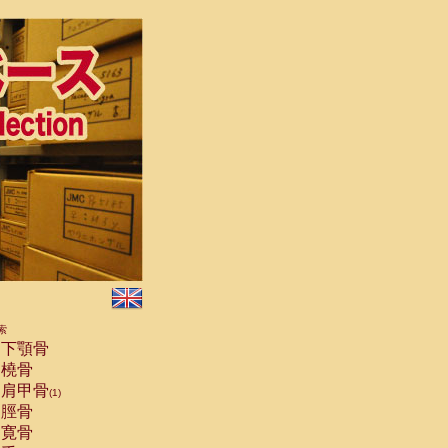
索
下顎骨
橈骨
肩甲骨
(1)
脛骨
寛骨