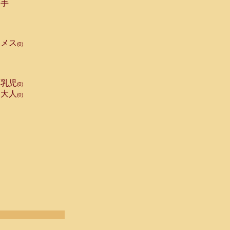
手
メス
(0)
乳児
(0)
大人
(0)