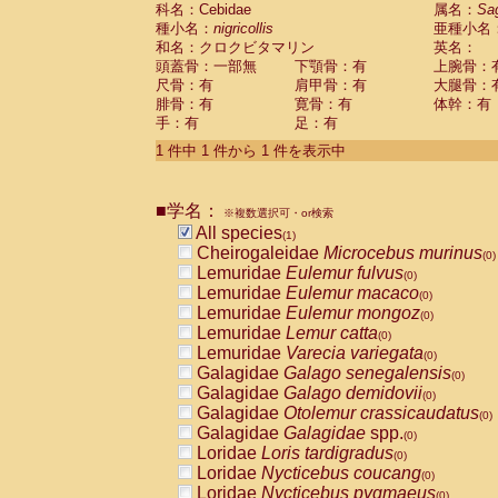
科名：Cebidae
Cebidae
Saguinus midas
属名：
Sa
(0)
種小名：
nigricollis
亜種小名
Cebidae
Saguinus mystax
(0)
和名：クロクビタマリン
英名：
Cebidae
Saguinus nigricollis
(1)
頭蓋骨：一部無
下顎骨：有
上腕骨：
Cebidae
Saguinus oedipus
(0)
尺骨：有
肩甲骨：有
大腿骨：
Cebidae
Saguinus weddelli
(0)
腓骨：有
寛骨：有
体幹：有
Cebidae
Saguinus
spp.
(0)
手：有
足：有
Cebidae
Aotus trivirgatus
(0)
Cebidae
Cebus albifrons
1 件中 1 件から 1 件を表示中
(0)
Cebidae
Cebus apella
(0)
Cebidae
Cebus capucinus
(0)
■学名：
Cebidae
Cebus nigrivittatus
※複数選択可・or検索
(0)
Cebidae
Cebus
spp.
All species
(0)
(1)
Cebidae
Saimiri boliviensis
Cheirogaleidae
Microcebus murinus
(0)
(0)
Cebidae
Saimiri sciureus
Lemuridae
Eulemur fulvus
(0)
(0)
Atelidae
Alouatta caraya
Lemuridae
Eulemur macaco
(0)
(0)
Atelidae
Alouatta fusca
Lemuridae
Eulemur mongoz
(0)
(0)
Atelidae
Alouatta seniculus
Lemuridae
Lemur catta
(0)
(0)
Atelidae
Alouatta
spp.
Lemuridae
Varecia variegata
(0)
(0)
Atelidae
Ateles belzebuth
Galagidae
Galago senegalensis
(0)
(0)
Atelidae
Ateles geoffroyi
Galagidae
Galago demidovii
(0)
(0)
Atelidae
Ateles paniscus
Galagidae
Otolemur crassicaudatus
(0)
(0)
Atelidae
Ateles
spp.
Galagidae
Galagidae
spp.
(0)
(0)
Atelidae
Lagothrix lagothricha
Loridae
Loris tardigradus
(0)
(0)
Atelidae
Lagothrix lagothricha cana
Loridae
Nycticebus coucang
(0)
(0)
Pitheciidae
Cacajao calvus rubicundu
Loridae
Nycticebus pygmaeus
(0)