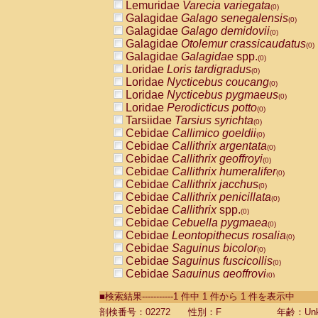
Lemuridae
Varecia variegata
(0)
Galagidae
Galago senegalensis
(0)
Galagidae
Galago demidovii
(0)
Galagidae
Otolemur crassicaudatus
(0)
Galagidae
Galagidae
spp.
(0)
Loridae
Loris tardigradus
(0)
Loridae
Nycticebus coucang
(0)
Loridae
Nycticebus pygmaeus
(0)
Loridae
Perodicticus potto
(0)
Tarsiidae
Tarsius syrichta
(0)
Cebidae
Callimico goeldii
(0)
Cebidae
Callithrix argentata
(0)
Cebidae
Callithrix geoffroyi
(0)
Cebidae
Callithrix humeralifer
(0)
Cebidae
Callithrix jacchus
(0)
Cebidae
Callithrix penicillata
(0)
Cebidae
Callithrix
spp.
(0)
Cebidae
Cebuella pygmaea
(0)
Cebidae
Leontopithecus rosalia
(0)
Cebidae
Saguinus bicolor
(0)
Cebidae
Saguinus fuscicollis
(0)
Cebidae
Saguinus geoffroyi
(0)
Cebidae
Saguinus imperator
(0)
■検索結果-----------1 件中 1 件から 1 件を表示中
Cebidae
Saguinus labiatus
(0)
Cebidae
Saguinus leucopus
剖検番号：02272
性別：F
年齢：Unk
(0)