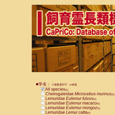
■学名：
※複数選択可・or検索
All species
(1)
Cheirogaleidae
Microcebus murinus
(0)
Lemuridae
Eulemur fulvus
(0)
Lemuridae
Eulemur macaco
(0)
Lemuridae
Eulemur mongoz
(0)
Lemuridae
Lemur catta
(0)