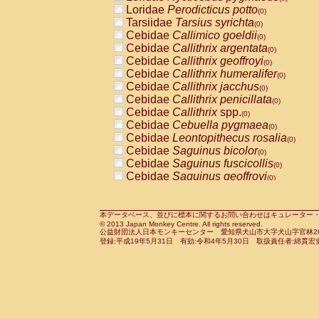
Pitheciidae
Callicebus cupreus
Loridae
Perodicticus potto
(0)
(0)
Pitheciidae
Callicebus donacophilus
Tarsiidae
Tarsius syrichta
(0
(0)
Pitheciidae
Callicebus moloch
Cebidae
Callimico goeldii
(0)
(0)
Pitheciidae
Callicebus torquatus
Cebidae
Callithrix argentata
(0)
(0)
Pitheciidae
Callicebus
spp.
Cebidae
Callithrix geoffroyi
(0)
(0)
Pitheciidae
Chiropotes satanas
Cebidae
Callithrix humeralifer
(0)
(0)
Pitheciidae
Pithecia monachus
Cebidae
Callithrix jacchus
(0)
(0)
Pitheciidae
Pithecia pithecia
Cebidae
Callithrix penicillata
(0)
(0)
Cercopithecidae
Cercocebus agilis
Cebidae
Callithrix
spp.
(0)
(0)
Cercopithecidae
Cercocebus galeritus
Cebidae
Cebuella pygmaea
(0)
Cercopithecidae
Cercocebus torquatu
Cebidae
Leontopithecus rosalia
(0)
Cercopithecidae
Cercocebus torquatus
Cebidae
Saguinus bicolor
(0)
Cercopithecidae
Cercocebus torquatu
Cebidae
Saguinus fuscicollis
(0)
Cercopithecidae
Cercocebus
hybrid
Cebidae
Saguinus geoffroyi
(0)
(0)
Cercopithecidae
Cercocebus
spp.
Cebidae
Saguinus imperator
(0)
(0)
Cercopithecidae
Lophocebus albigen
Cebidae
Saguinus labiatus
(0)
Cercopithecidae
Papio anubis
Cebidae
Saguinus leucopus
本データベース、並びに標本に関するお問い合わせはキュレーター・新宅勇太までお願い
(0)
(0)
© 2013 Japan Monkey Centre. All rights reserved.
Cercopithecidae
Papio cynocephalus
Cebidae
Saguinus midas
(
(0)
公益財団法人日本モンキーセンター 愛知県犬山市大字犬山字官林26番
Cercopithecidae
Papio hamadryas
Cebidae
Saguinus mystax
(0)
登録:平成19年5月31日 有効:令和4年5月30日 取扱責任者:綿貫宏
(0)
Cercopithecidae
Papio papio
Cebidae
Saguinus nigricollis
(0)
(1)
Cercopithecidae
Papio
spp.
Cebidae
Saguinus oedipus
(0)
(0)
Cercopithecidae
Mandrillus leucopha
Cebidae
Saguinus weddelli
(0)
Cercopithecidae
Mandrillus sphinx
Cebidae
Saguinus
spp.
(0)
(0)
Cercopithecidae
Theropithecus gelad
Cebidae
Aotus trivirgatus
(0)
Cercopithecidae
Macaca arctoides
Cebidae
Cebus albifrons
(0)
(0)