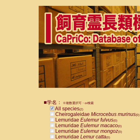
■学名：
※複数選択可・or検索
All species
(2)
Cheirogaleidae
Microcebus murinus
(0)
Lemuridae
Eulemur fulvus
(0)
Lemuridae
Eulemur macaco
(0)
Lemuridae
Eulemur mongoz
(0)
Lemuridae
Lemur catta
(0)