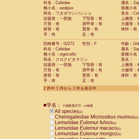
科名：Cebidae
Cebidae
Saguinus midas
属名：
Sa
(0)
種小名：
oedipus
亜種小名
Cebidae
Saguinus mystax
(0)
和名：ワタボウシパンシェ
英名：Cotto
Cebidae
Saguinus nigricollis
(1)
頭蓋骨：一部無
下顎骨：有
上腕骨：
Cebidae
Saguinus oedipus
(1)
尺骨：有
肩甲骨：有
大腿骨：
Cebidae
Saguinus weddelli
(0)
腓骨：有
寛骨：有
体幹：有
Cebidae
Saguinus
spp.
(0)
手：有
足：有
Cebidae
Aotus trivirgatus
(0)
Cebidae
Cebus albifrons
(0)
剖検番号：02272
性別：F
年齢：Unk
Cebidae
Cebus apella
科名：Cebidae
(0)
属名：
Sa
Cebidae
Cebus capucinus
種小名：
nigricollis
亜種小名
(0)
Cebidae
Cebus nigrivittatus
和名：クロクビタマリン
英名：
(0)
Cebidae
Cebus
spp.
頭蓋骨：一部無
下顎骨：有
上腕骨：
(0)
Cebidae
Saimiri boliviensis
尺骨：有
肩甲骨：有
大腿骨：
(0)
腓骨：有
Cebidae
Saimiri sciureus
寛骨：有
体幹：有
(0)
手：有
足：有
Atelidae
Alouatta caraya
(0)
Atelidae
Alouatta fusca
(0)
2 件中 1 件から 2 件を表示中
Atelidae
Alouatta seniculus
(0)
Atelidae
Alouatta
spp.
(0)
Atelidae
Ateles belzebuth
■学名：
(0)
※複数選択可・or検索
Atelidae
Ateles geoffroyi
(0)
All species
(2)
Atelidae
Ateles paniscus
(0)
Cheirogaleidae
Microcebus murinus
(0)
Atelidae
Ateles
spp.
(0)
Lemuridae
Eulemur fulvus
(0)
Atelidae
Lagothrix lagothricha
(0)
Lemuridae
Eulemur macaco
(0)
Atelidae
Lagothrix lagothricha cana
(0)
Lemuridae
Eulemur mongoz
(0)
Pitheciidae
Cacajao calvus rubicundu