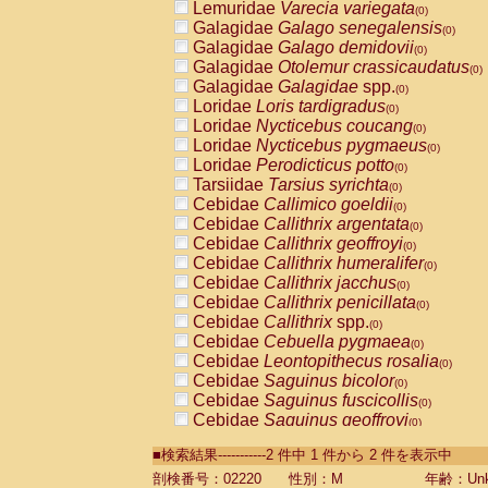
Lemuridae
Varecia variegata
(0)
Galagidae
Galago senegalensis
(0)
Galagidae
Galago demidovii
(0)
Galagidae
Otolemur crassicaudatus
(0)
Galagidae
Galagidae
spp.
(0)
Loridae
Loris tardigradus
(0)
Loridae
Nycticebus coucang
(0)
Loridae
Nycticebus pygmaeus
(0)
Loridae
Perodicticus potto
(0)
Tarsiidae
Tarsius syrichta
(0)
Cebidae
Callimico goeldii
(0)
Cebidae
Callithrix argentata
(0)
Cebidae
Callithrix geoffroyi
(0)
Cebidae
Callithrix humeralifer
(0)
Cebidae
Callithrix jacchus
(0)
Cebidae
Callithrix penicillata
(0)
Cebidae
Callithrix
spp.
(0)
Cebidae
Cebuella pygmaea
(0)
Cebidae
Leontopithecus rosalia
(0)
Cebidae
Saguinus bicolor
(0)
Cebidae
Saguinus fuscicollis
(0)
Cebidae
Saguinus geoffroyi
(0)
Cebidae
Saguinus imperator
(0)
■検索結果-----------2 件中 1 件から 2 件を表示中
Cebidae
Saguinus labiatus
(0)
Cebidae
Saguinus leucopus
剖検番号：02220
性別：M
年齢：Unk
(0)