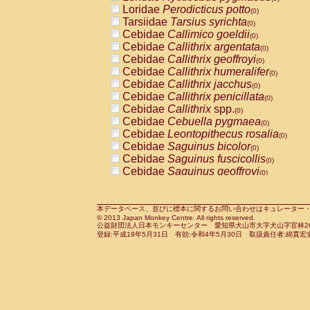
Pitheciidae
Callicebus cupreus
Loridae
Perodicticus potto
(0)
(0)
Pitheciidae
Callicebus donacophilus
Tarsiidae
Tarsius syrichta
(0
(0)
Pitheciidae
Callicebus moloch
Cebidae
Callimico goeldii
(0)
(0)
Pitheciidae
Callicebus torquatus
Cebidae
Callithrix argentata
(0)
(0)
Pitheciidae
Callicebus
spp.
Cebidae
Callithrix geoffroyi
(0)
(0)
Pitheciidae
Chiropotes satanas
Cebidae
Callithrix humeralifer
(0)
(0)
Pitheciidae
Pithecia monachus
Cebidae
Callithrix jacchus
(0)
(0)
Pitheciidae
Pithecia pithecia
Cebidae
Callithrix penicillata
(0)
(0)
Cercopithecidae
Cercocebus agilis
Cebidae
Callithrix
spp.
(0)
(0)
Cercopithecidae
Cercocebus galeritus
Cebidae
Cebuella pygmaea
(0)
Cercopithecidae
Cercocebus torquatu
Cebidae
Leontopithecus rosalia
(0)
Cercopithecidae
Cercocebus torquatus
Cebidae
Saguinus bicolor
(0)
Cercopithecidae
Cercocebus torquatu
Cebidae
Saguinus fuscicollis
(0)
Cercopithecidae
Cercocebus
hybrid
Cebidae
Saguinus geoffroyi
(0)
(0)
Cercopithecidae
Cercocebus
spp.
Cebidae
Saguinus imperator
(0)
(0)
Cercopithecidae
Lophocebus albigen
Cebidae
Saguinus labiatus
(0)
Cercopithecidae
Papio anubis
Cebidae
Saguinus leucopus
本データベース、並びに標本に関するお問い合わせはキュレーター・新宅勇太までお願い
(0)
(0)
© 2013 Japan Monkey Centre. All rights reserved.
Cercopithecidae
Papio cynocephalus
Cebidae
Saguinus midas
(
(0)
公益財団法人日本モンキーセンター 愛知県犬山市大字犬山字官林26番
Cercopithecidae
Papio hamadryas
Cebidae
Saguinus mystax
(0)
登録:平成19年5月31日 有効:令和4年5月30日 取扱責任者:綿貫宏
(0)
Cercopithecidae
Papio papio
Cebidae
Saguinus nigricollis
(0)
(0)
Cercopithecidae
Papio
spp.
Cebidae
Saguinus oedipus
(0)
(1)
Cercopithecidae
Mandrillus leucopha
Cebidae
Saguinus weddelli
(0)
Cercopithecidae
Mandrillus sphinx
Cebidae
Saguinus
spp.
(0)
(0)
Cercopithecidae
Theropithecus gelad
Cebidae
Aotus trivirgatus
(0)
Cercopithecidae
Macaca arctoides
Cebidae
Cebus albifrons
(0)
(0)