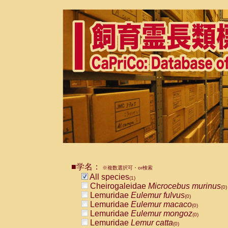
■学名：
※複数選択可・or検索
All species
(1)
Cheirogaleidae
Microcebus murinus
(0)
Lemuridae
Eulemur fulvus
(0)
Lemuridae
Eulemur macaco
(0)
Lemuridae
Eulemur mongoz
(0)
Lemuridae
Lemur catta
(0)