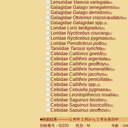
Lemuridae
Varecia variegata
(0)
Galagidae
Galago senegalensis
(0)
Galagidae
Galago demidovii
(0)
Galagidae
Otolemur crassicaudatus
(0)
Galagidae
Galagidae
spp.
(0)
Loridae
Loris tardigradus
(0)
Loridae
Nycticebus coucang
(0)
Loridae
Nycticebus pygmaeus
(0)
Loridae
Perodicticus potto
(0)
Tarsiidae
Tarsius syrichta
(0)
Cebidae
Callimico goeldii
(0)
Cebidae
Callithrix argentata
(0)
Cebidae
Callithrix geoffroyi
(0)
Cebidae
Callithrix humeralifer
(0)
Cebidae
Callithrix jacchus
(0)
Cebidae
Callithrix penicillata
(0)
Cebidae
Callithrix
spp.
(0)
Cebidae
Cebuella pygmaea
(0)
Cebidae
Leontopithecus rosalia
(0)
Cebidae
Saguinus bicolor
(0)
Cebidae
Saguinus fuscicollis
(0)
Cebidae
Saguinus geoffroyi
(0)
Cebidae
Saguinus imperator
(0)
■検索結果-----------1 件中 1 件から 1 件を表示中
Cebidae
Saguinus labiatus
(0)
Cebidae
Saguinus leucopus
剖検番号：02220
性別：M
年齢：Unk
(0)