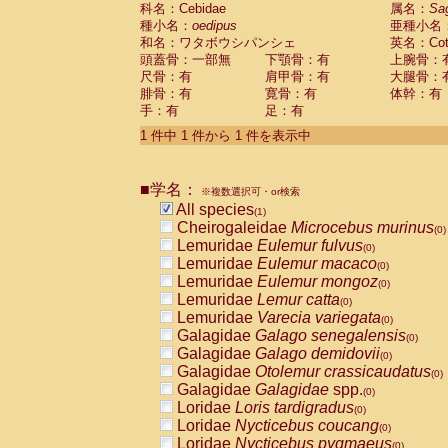
科名：Cebidae
Cebidae
Saguinus midas
属名：
Sa
(0)
種小名：
oedipus
亜種小名
Cebidae
Saguinus mystax
(0)
和名：ワタボウシパンシェ
英名：Cotto
Cebidae
Saguinus nigricollis
(0)
頭蓋骨：一部無
下顎骨：有
上腕骨：
Cebidae
Saguinus oedipus
(1)
尺骨：有
肩甲骨：有
大腿骨：
Cebidae
Saguinus weddelli
(0)
腓骨：有
寛骨：有
体幹：有
Cebidae
Saguinus
spp.
(0)
手：有
足：有
Cebidae
Aotus trivirgatus
(0)
Cebidae
Cebus albifrons
1 件中 1 件から 1 件を表示中
(0)
Cebidae
Cebus apella
(0)
Cebidae
Cebus capucinus
(0)
■学名：
Cebidae
Cebus nigrivittatus
※複数選択可・or検索
(0)
Cebidae
Cebus
spp.
All species
(0)
(1)
Cebidae
Saimiri boliviensis
Cheirogaleidae
Microcebus murinus
(0)
(0)
Cebidae
Saimiri sciureus
Lemuridae
Eulemur fulvus
(0)
(0)
Atelidae
Alouatta caraya
Lemuridae
Eulemur macaco
(0)
(0)
Atelidae
Alouatta fusca
Lemuridae
Eulemur mongoz
(0)
(0)
Atelidae
Alouatta seniculus
Lemuridae
Lemur catta
(0)
(0)
Atelidae
Alouatta
spp.
Lemuridae
Varecia variegata
(0)
(0)
Atelidae
Ateles belzebuth
Galagidae
Galago senegalensis
(0)
(0)
Atelidae
Ateles geoffroyi
Galagidae
Galago demidovii
(0)
(0)
Atelidae
Ateles paniscus
Galagidae
Otolemur crassicaudatus
(0)
(0)
Atelidae
Ateles
spp.
Galagidae
Galagidae
spp.
(0)
(0)
Atelidae
Lagothrix lagothricha
Loridae
Loris tardigradus
(0)
(0)
Atelidae
Lagothrix lagothricha cana
Loridae
Nycticebus coucang
(0)
(0)
Pitheciidae
Cacajao calvus rubicundu
Loridae
Nycticebus pygmaeus
(0)