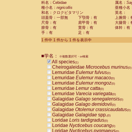
科名：Cebidae
Cebidae
Saguinus midas
属名：
Sa
(0)
種小名：
nigricollis
亜種小名
Cebidae
Saguinus mystax
(0)
和名：クロクビタマリン
英名：
Cebidae
Saguinus nigricollis
(1)
頭蓋骨：一部無
下顎骨：有
上腕骨：
Cebidae
Saguinus oedipus
(0)
尺骨：有
肩甲骨：有
大腿骨：
Cebidae
Saguinus weddelli
(0)
腓骨：有
寛骨：有
体幹：有
Cebidae
Saguinus
spp.
(0)
手：有
足：有
Cebidae
Aotus trivirgatus
(0)
Cebidae
Cebus albifrons
1 件中 1 件から 1 件を表示中
(0)
Cebidae
Cebus apella
(0)
Cebidae
Cebus capucinus
(0)
■学名：
Cebidae
Cebus nigrivittatus
※複数選択可・or検索
(0)
Cebidae
Cebus
spp.
All species
(0)
(1)
Cebidae
Saimiri boliviensis
Cheirogaleidae
Microcebus murinus
(0)
(0)
Cebidae
Saimiri sciureus
Lemuridae
Eulemur fulvus
(0)
(0)
Atelidae
Alouatta caraya
Lemuridae
Eulemur macaco
(0)
(0)
Atelidae
Alouatta fusca
Lemuridae
Eulemur mongoz
(0)
(0)
Atelidae
Alouatta seniculus
Lemuridae
Lemur catta
(0)
(0)
Atelidae
Alouatta
spp.
Lemuridae
Varecia variegata
(0)
(0)
Atelidae
Ateles belzebuth
Galagidae
Galago senegalensis
(0)
(0)
Atelidae
Ateles geoffroyi
Galagidae
Galago demidovii
(0)
(0)
Atelidae
Ateles paniscus
Galagidae
Otolemur crassicaudatus
(0)
(0)
Atelidae
Ateles
spp.
Galagidae
Galagidae
spp.
(0)
(0)
Atelidae
Lagothrix lagothricha
Loridae
Loris tardigradus
(0)
(0)
Atelidae
Lagothrix lagothricha cana
Loridae
Nycticebus coucang
(0)
(0)
Pitheciidae
Cacajao calvus rubicundu
Loridae
Nycticebus pygmaeus
(0)