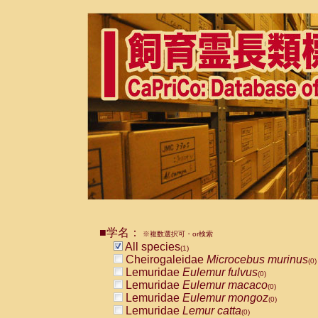
■学名：
※複数選択可・or検索
All species
(1)
Cheirogaleidae
Microcebus murinus
(0)
Lemuridae
Eulemur fulvus
(0)
Lemuridae
Eulemur macaco
(0)
Lemuridae
Eulemur mongoz
(0)
Lemuridae
Lemur catta
(0)