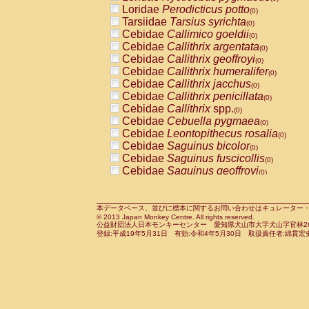
Pitheciidae
Callicebus cupreus
Loridae
Perodicticus potto
(0)
(0)
Pitheciidae
Callicebus donacophilus
Tarsiidae
Tarsius syrichta
(0
(0)
Pitheciidae
Callicebus moloch
Cebidae
Callimico goeldii
(0)
(0)
Pitheciidae
Callicebus torquatus
Cebidae
Callithrix argentata
(0)
(0)
Pitheciidae
Callicebus
spp.
Cebidae
Callithrix geoffroyi
(0)
(0)
Pitheciidae
Chiropotes satanas
Cebidae
Callithrix humeralifer
(0)
(0)
Pitheciidae
Pithecia monachus
Cebidae
Callithrix jacchus
(0)
(0)
Pitheciidae
Pithecia pithecia
Cebidae
Callithrix penicillata
(0)
(0)
Cercopithecidae
Cercocebus agilis
Cebidae
Callithrix
spp.
(0)
(0)
Cercopithecidae
Cercocebus galeritus
Cebidae
Cebuella pygmaea
(0)
Cercopithecidae
Cercocebus torquatu
Cebidae
Leontopithecus rosalia
(0)
Cercopithecidae
Cercocebus torquatus
Cebidae
Saguinus bicolor
(0)
Cercopithecidae
Cercocebus torquatu
Cebidae
Saguinus fuscicollis
(0)
Cercopithecidae
Cercocebus
hybrid
Cebidae
Saguinus geoffroyi
(0)
(0)
Cercopithecidae
Cercocebus
spp.
Cebidae
Saguinus imperator
(0)
(0)
Cercopithecidae
Lophocebus albigen
Cebidae
Saguinus labiatus
(0)
Cercopithecidae
Papio anubis
Cebidae
Saguinus leucopus
本データベース、並びに標本に関するお問い合わせはキュレーター・新宅勇太までお願い
(0)
(0)
© 2013 Japan Monkey Centre. All rights reserved.
Cercopithecidae
Papio cynocephalus
Cebidae
Saguinus midas
(
(0)
公益財団法人日本モンキーセンター 愛知県犬山市大字犬山字官林26番
Cercopithecidae
Papio hamadryas
Cebidae
Saguinus mystax
(0)
登録:平成19年5月31日 有効:令和4年5月30日 取扱責任者:綿貫宏
(0)
Cercopithecidae
Papio papio
Cebidae
Saguinus nigricollis
(0)
(1)
Cercopithecidae
Papio
spp.
Cebidae
Saguinus oedipus
(0)
(0)
Cercopithecidae
Mandrillus leucopha
Cebidae
Saguinus weddelli
(0)
Cercopithecidae
Mandrillus sphinx
Cebidae
Saguinus
spp.
(0)
(0)
Cercopithecidae
Theropithecus gelad
Cebidae
Aotus trivirgatus
(0)
Cercopithecidae
Macaca arctoides
Cebidae
Cebus albifrons
(0)
(0)