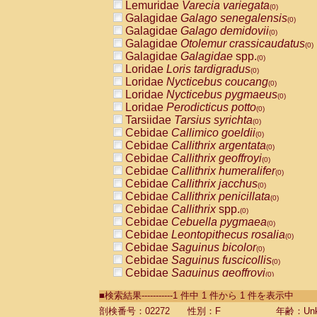
Lemuridae
Varecia variegata
(0)
Galagidae
Galago senegalensis
(0)
Galagidae
Galago demidovii
(0)
Galagidae
Otolemur crassicaudatus
(0)
Galagidae
Galagidae
spp.
(0)
Loridae
Loris tardigradus
(0)
Loridae
Nycticebus coucang
(0)
Loridae
Nycticebus pygmaeus
(0)
Loridae
Perodicticus potto
(0)
Tarsiidae
Tarsius syrichta
(0)
Cebidae
Callimico goeldii
(0)
Cebidae
Callithrix argentata
(0)
Cebidae
Callithrix geoffroyi
(0)
Cebidae
Callithrix humeralifer
(0)
Cebidae
Callithrix jacchus
(0)
Cebidae
Callithrix penicillata
(0)
Cebidae
Callithrix
spp.
(0)
Cebidae
Cebuella pygmaea
(0)
Cebidae
Leontopithecus rosalia
(0)
Cebidae
Saguinus bicolor
(0)
Cebidae
Saguinus fuscicollis
(0)
Cebidae
Saguinus geoffroyi
(0)
Cebidae
Saguinus imperator
(0)
■検索結果-----------1 件中 1 件から 1 件を表示中
Cebidae
Saguinus labiatus
(0)
Cebidae
Saguinus leucopus
剖検番号：02272
性別：F
年齢：Unk
(0)