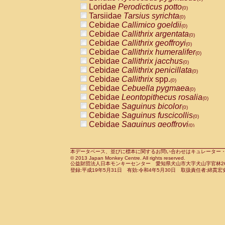
Pitheciidae
Callicebus cupreus
Loridae
Perodicticus potto
(0)
(0)
Pitheciidae
Callicebus donacophilus
Tarsiidae
Tarsius syrichta
(0
(0)
Pitheciidae
Callicebus moloch
Cebidae
Callimico goeldii
(0)
(0)
Pitheciidae
Callicebus torquatus
Cebidae
Callithrix argentata
(0)
(0)
Pitheciidae
Callicebus
spp.
Cebidae
Callithrix geoffroyi
(0)
(0)
Pitheciidae
Chiropotes satanas
Cebidae
Callithrix humeralifer
(0)
(0)
Pitheciidae
Pithecia monachus
Cebidae
Callithrix jacchus
(0)
(0)
Pitheciidae
Pithecia pithecia
Cebidae
Callithrix penicillata
(0)
(0)
Cercopithecidae
Cercocebus agilis
Cebidae
Callithrix
spp.
(0)
(0)
Cercopithecidae
Cercocebus galeritus
Cebidae
Cebuella pygmaea
(0)
Cercopithecidae
Cercocebus torquatu
Cebidae
Leontopithecus rosalia
(0)
Cercopithecidae
Cercocebus torquatus
Cebidae
Saguinus bicolor
(0)
Cercopithecidae
Cercocebus torquatu
Cebidae
Saguinus fuscicollis
(0)
Cercopithecidae
Cercocebus
hybrid
Cebidae
Saguinus geoffroyi
(0)
(0)
Cercopithecidae
Cercocebus
spp.
Cebidae
Saguinus imperator
(0)
(0)
Cercopithecidae
Lophocebus albigen
Cebidae
Saguinus labiatus
(0)
Cercopithecidae
Papio anubis
Cebidae
Saguinus leucopus
本データベース、並びに標本に関するお問い合わせはキュレーター・新宅勇太までお願い
(0)
(0)
© 2013 Japan Monkey Centre. All rights reserved.
Cercopithecidae
Papio cynocephalus
Cebidae
Saguinus midas
(
(0)
公益財団法人日本モンキーセンター 愛知県犬山市大字犬山字官林26番
Cercopithecidae
Papio hamadryas
Cebidae
Saguinus mystax
(0)
登録:平成19年5月31日 有効:令和4年5月30日 取扱責任者:綿貫宏
(0)
Cercopithecidae
Papio papio
Cebidae
Saguinus nigricollis
(0)
(1)
Cercopithecidae
Papio
spp.
Cebidae
Saguinus oedipus
(0)
(0)
Cercopithecidae
Mandrillus leucopha
Cebidae
Saguinus weddelli
(0)
Cercopithecidae
Mandrillus sphinx
Cebidae
Saguinus
spp.
(0)
(0)
Cercopithecidae
Theropithecus gelad
Cebidae
Aotus trivirgatus
(0)
Cercopithecidae
Macaca arctoides
Cebidae
Cebus albifrons
(0)
(0)