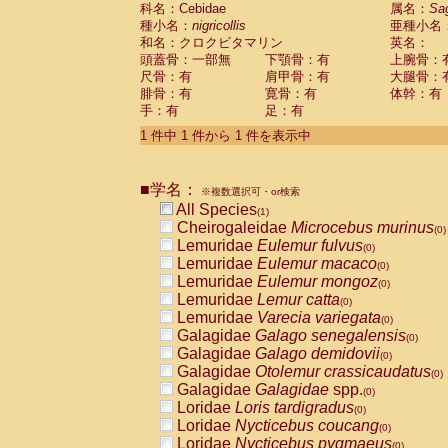
科名：Cebidae
Cebidae
Saguinus midas
属名：
Sa
(0)
種小名：
nigricollis
亜種小名
Cebidae
Saguinus mystax
(0)
和名：クロクビタマリン
英名：
Cebidae
Saguinus nigricollis
(1)
頭蓋骨：一部無
下顎骨：有
上腕骨：
Cebidae
Saguinus oedipus
(0)
尺骨：有
肩甲骨：有
大腿骨：
Cebidae
Saguinus weddelli
(0)
腓骨：有
寛骨：有
体幹：有
Cebidae
Saguinus
spp.
(0)
手：有
足：有
Cebidae
Aotus trivirgatus
(0)
Cebidae
Cebus albifrons
1 件中 1 件から 1 件を表示中
(0)
Cebidae
Cebus apella
(0)
Cebidae
Cebus capucinus
(0)
■学名：
Cebidae
Cebus nigrivittatus
※複数選択可・or検索
(0)
Cebidae
Cebus
spp.
All Species
(0)
(1)
Cebidae
Saimiri boliviensis
Cheirogaleidae
Microcebus murinus
(0)
(0)
Cebidae
Saimiri sciureus
Lemuridae
Eulemur fulvus
(0)
(0)
Atelidae
Alouatta caraya
Lemuridae
Eulemur macaco
(0)
(0)
Atelidae
Alouatta fusca
Lemuridae
Eulemur mongoz
(0)
(0)
Atelidae
Alouatta seniculus
Lemuridae
Lemur catta
(0)
(0)
Atelidae
Alouatta
spp.
Lemuridae
Varecia variegata
(0)
(0)
Atelidae
Ateles belzebuth
Galagidae
Galago senegalensis
(0)
(0)
Atelidae
Ateles geoffroyi
Galagidae
Galago demidovii
(0)
(0)
Atelidae
Ateles paniscus
Galagidae
Otolemur crassicaudatus
(0)
(0)
Atelidae
Ateles
spp.
Galagidae
Galagidae
spp.
(0)
(0)
Atelidae
Lagothrix lagothricha
Loridae
Loris tardigradus
(0)
(0)
Atelidae
Lagothrix lagothricha cana
Loridae
Nycticebus coucang
(0)
(0)
Pitheciidae
Cacajao calvus rubicundu
Loridae
Nycticebus pygmaeus
(0)