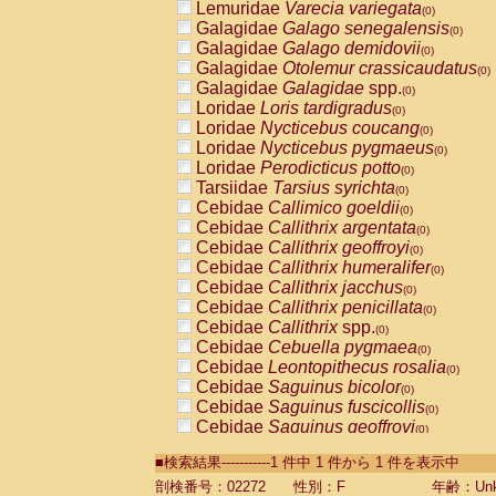
Lemuridae
Varecia variegata
(0)
Galagidae
Galago senegalensis
(0)
Galagidae
Galago demidovii
(0)
Galagidae
Otolemur crassicaudatus
(0)
Galagidae
Galagidae
spp.
(0)
Loridae
Loris tardigradus
(0)
Loridae
Nycticebus coucang
(0)
Loridae
Nycticebus pygmaeus
(0)
Loridae
Perodicticus potto
(0)
Tarsiidae
Tarsius syrichta
(0)
Cebidae
Callimico goeldii
(0)
Cebidae
Callithrix argentata
(0)
Cebidae
Callithrix geoffroyi
(0)
Cebidae
Callithrix humeralifer
(0)
Cebidae
Callithrix jacchus
(0)
Cebidae
Callithrix penicillata
(0)
Cebidae
Callithrix
spp.
(0)
Cebidae
Cebuella pygmaea
(0)
Cebidae
Leontopithecus rosalia
(0)
Cebidae
Saguinus bicolor
(0)
Cebidae
Saguinus fuscicollis
(0)
Cebidae
Saguinus geoffroyi
(0)
Cebidae
Saguinus imperator
(0)
■検索結果-----------1 件中 1 件から 1 件を表示中
Cebidae
Saguinus labiatus
(0)
Cebidae
Saguinus leucopus
剖検番号：02272
性別：F
年齢：Unk
(0)