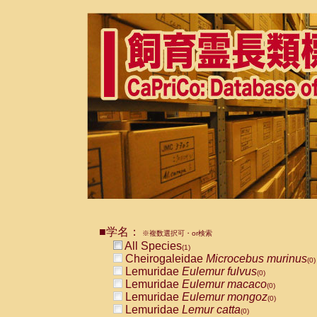
■学名：
※複数選択可・or検索
All Species
(1)
Cheirogaleidae
Microcebus murinus
(0)
Lemuridae
Eulemur fulvus
(0)
Lemuridae
Eulemur macaco
(0)
Lemuridae
Eulemur mongoz
(0)
Lemuridae
Lemur catta
(0)