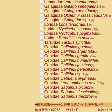
Lemuridae
Varecia variegata
(0)
Galagidae
Galago senegalensis
(0)
Galagidae
Galago demidovii
(0)
Galagidae
Otolemur crassicaudatus
(0)
Galagidae
Galagidae
spp.
(0)
Loridae
Loris tardigradus
(0)
Loridae
Nycticebus coucang
(0)
Loridae
Nycticebus pygmaeus
(0)
Loridae
Perodicticus potto
(0)
Tarsiidae
Tarsius syrichta
(0)
Cebidae
Callimico goeldii
(0)
Cebidae
Callithrix argentata
(0)
Cebidae
Callithrix geoffroyi
(0)
Cebidae
Callithrix humeralifer
(0)
Cebidae
Callithrix jacchus
(0)
Cebidae
Callithrix penicillata
(0)
Cebidae
Callithrix
spp.
(0)
Cebidae
Cebuella pygmaea
(0)
Cebidae
Leontopithecus rosalia
(0)
Cebidae
Saguinus bicolor
(0)
Cebidae
Saguinus fuscicollis
(0)
Cebidae
Saguinus geoffroyi
(0)
Cebidae
Saguinus imperator
(0)
■検索結果-----------1 件中 1 件から 1 件を表示中
Cebidae
Saguinus labiatus
(0)
Cebidae
Saguinus leucopus
剖検番号：02272
性別：F
年齢：Unk
(0)