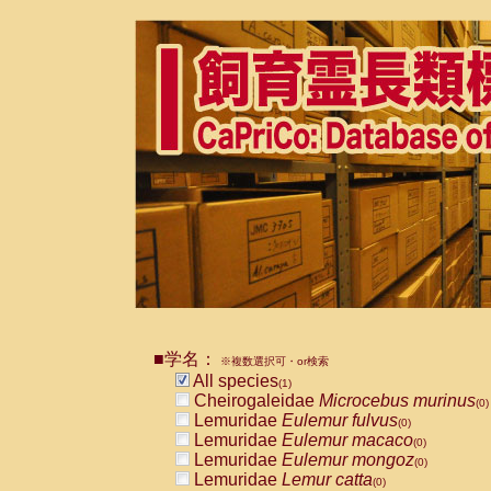
■学名：
※複数選択可・or検索
All species
(1)
Cheirogaleidae
Microcebus murinus
(0)
Lemuridae
Eulemur fulvus
(0)
Lemuridae
Eulemur macaco
(0)
Lemuridae
Eulemur mongoz
(0)
Lemuridae
Lemur catta
(0)