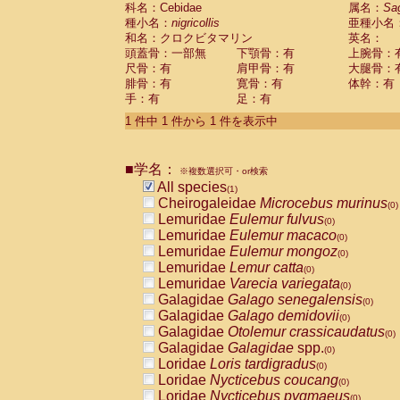
科名：Cebidae
Cebidae
Saguinus midas
属名：
Sa
(0)
種小名：
nigricollis
亜種小名
Cebidae
Saguinus mystax
(0)
和名：クロクビタマリン
英名：
Cebidae
Saguinus nigricollis
(1)
頭蓋骨：一部無
下顎骨：有
上腕骨：
Cebidae
Saguinus oedipus
(0)
尺骨：有
肩甲骨：有
大腿骨：
Cebidae
Saguinus weddelli
(0)
腓骨：有
寛骨：有
体幹：有
Cebidae
Saguinus
spp.
(0)
手：有
足：有
Cebidae
Aotus trivirgatus
(0)
Cebidae
Cebus albifrons
1 件中 1 件から 1 件を表示中
(0)
Cebidae
Cebus apella
(0)
Cebidae
Cebus capucinus
(0)
■学名：
Cebidae
Cebus nigrivittatus
※複数選択可・or検索
(0)
Cebidae
Cebus
spp.
All species
(0)
(1)
Cebidae
Saimiri boliviensis
Cheirogaleidae
Microcebus murinus
(0)
(0)
Cebidae
Saimiri sciureus
Lemuridae
Eulemur fulvus
(0)
(0)
Atelidae
Alouatta caraya
Lemuridae
Eulemur macaco
(0)
(0)
Atelidae
Alouatta fusca
Lemuridae
Eulemur mongoz
(0)
(0)
Atelidae
Alouatta seniculus
Lemuridae
Lemur catta
(0)
(0)
Atelidae
Alouatta
spp.
Lemuridae
Varecia variegata
(0)
(0)
Atelidae
Ateles belzebuth
Galagidae
Galago senegalensis
(0)
(0)
Atelidae
Ateles geoffroyi
Galagidae
Galago demidovii
(0)
(0)
Atelidae
Ateles paniscus
Galagidae
Otolemur crassicaudatus
(0)
(0)
Atelidae
Ateles
spp.
Galagidae
Galagidae
spp.
(0)
(0)
Atelidae
Lagothrix lagothricha
Loridae
Loris tardigradus
(0)
(0)
Atelidae
Lagothrix lagothricha cana
Loridae
Nycticebus coucang
(0)
(0)
Pitheciidae
Cacajao calvus rubicundu
Loridae
Nycticebus pygmaeus
(0)