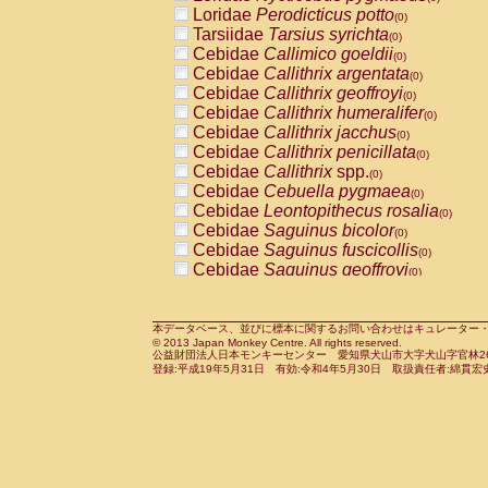
Pitheciidae
Callicebus cupreus
Loridae
Perodicticus potto
(0)
(0)
Pitheciidae
Callicebus donacophilus
Tarsiidae
Tarsius syrichta
(0
(0)
Pitheciidae
Callicebus moloch
Cebidae
Callimico goeldii
(0)
(0)
Pitheciidae
Callicebus torquatus
Cebidae
Callithrix argentata
(0)
(0)
Pitheciidae
Callicebus
spp.
Cebidae
Callithrix geoffroyi
(0)
(0)
Pitheciidae
Chiropotes satanas
Cebidae
Callithrix humeralifer
(0)
(0)
Pitheciidae
Pithecia monachus
Cebidae
Callithrix jacchus
(0)
(0)
Pitheciidae
Pithecia pithecia
Cebidae
Callithrix penicillata
(0)
(0)
Cercopithecidae
Cercocebus agilis
Cebidae
Callithrix
spp.
(0)
(0)
Cercopithecidae
Cercocebus galeritus
Cebidae
Cebuella pygmaea
(0)
Cercopithecidae
Cercocebus torquatu
Cebidae
Leontopithecus rosalia
(0)
Cercopithecidae
Cercocebus torquatus
Cebidae
Saguinus bicolor
(0)
Cercopithecidae
Cercocebus torquatu
Cebidae
Saguinus fuscicollis
(0)
Cercopithecidae
Cercocebus
hybrid
Cebidae
Saguinus geoffroyi
(0)
(0)
Cercopithecidae
Cercocebus
spp.
Cebidae
Saguinus imperator
(0)
(0)
Cercopithecidae
Lophocebus albigen
Cebidae
Saguinus labiatus
(0)
Cercopithecidae
Papio anubis
Cebidae
Saguinus leucopus
本データベース、並びに標本に関するお問い合わせはキュレーター・新宅勇太までお願い
(0)
(0)
© 2013 Japan Monkey Centre. All rights reserved.
Cercopithecidae
Papio cynocephalus
Cebidae
Saguinus midas
(
(0)
公益財団法人日本モンキーセンター 愛知県犬山市大字犬山字官林26番
Cercopithecidae
Papio hamadryas
Cebidae
Saguinus mystax
(0)
登録:平成19年5月31日 有効:令和4年5月30日 取扱責任者:綿貫宏
(0)
Cercopithecidae
Papio papio
Cebidae
Saguinus nigricollis
(0)
(1)
Cercopithecidae
Papio
spp.
Cebidae
Saguinus oedipus
(0)
(0)
Cercopithecidae
Mandrillus leucopha
Cebidae
Saguinus weddelli
(0)
Cercopithecidae
Mandrillus sphinx
Cebidae
Saguinus
spp.
(0)
(0)
Cercopithecidae
Theropithecus gelad
Cebidae
Aotus trivirgatus
(0)
Cercopithecidae
Macaca arctoides
Cebidae
Cebus albifrons
(0)
(0)