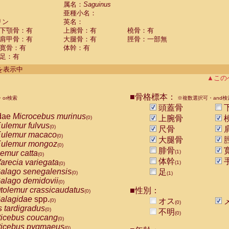
guinus midas
属名：
Saguinus
(0)
亜種小名：
guinus mystax
(0)
リン
英名：
uinus nigricollis
(1)
下顎骨：有
上腕骨：有
橈骨：有
guinus oedipus
(0)
肩甲骨：有
大腿骨：有
脛骨：一部無
uinus weddelli
(0)
寛骨：有
体幹：有
guinus
spp.
(0)
足：有
us trivirgatus
(0)
us albifrons
件を表示中
(0)
us apella
▲この
(0)
bus capucinus
(0)
us nigrivittatus
■骨格標本：
or検索
(0)
※複数選択可・and検
bus
spp.
頭蓋骨
(0)
miri boliviensis
dae
Microcebus murinus
(0)
上腕骨
(0)
miri sciureus
ulemur fulvus
(0)
(0)
尺骨
uatta caraya
ulemur macaco
(0)
(0)
大腿骨
uatta fusca
ulemur mongoz
(0)
(0)
腓骨
uatta seniculus
emur catta
(1)
(0)
(0)
uatta
spp.
体幹
arecia variegata
(0)
(1)
(0)
les belzebuth
alago senegalensis
足
(0)
(0)
(1)
les geoffroyi
alago demidovii
(0)
(0)
les paniscus
tolemur crassicaudatus
■性別：
(0)
(0)
les
spp.
alagidae
spp.
(0)
オス
(0)
(0)
othrix lagothricha
s tardigradus
(0)
(0)
不明
(0)
othrix lagothricha cana
ticebus coucang
(0)
(0)
Cacajao calvus rubicundus
ticebus pygmaeus
(0)
(0)