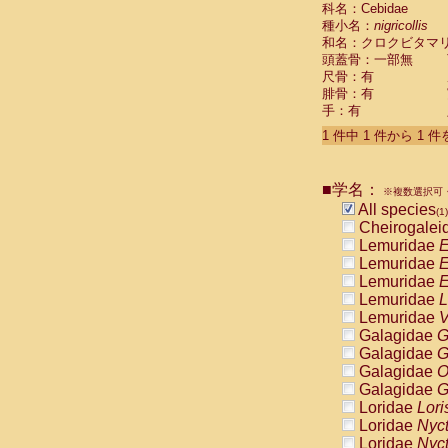
科名：Cebidae
Cebidae
Sa
種小名：
nigricollis
Cebidae
Sa
和名：クロクビタマ
Cebidae
Sag
頭蓋骨：一部無
Cebidae
Sa
尺骨：有
Cebidae
Sag
腓骨：有
Cebidae
Sa
手：有
Cebidae
Aot
Cebidae
Ceb
1 件中 1 件から 1 
Cebidae
Ceb
Cebidae
Ce
■学名：
Cebidae
Ceb
※複数選択可・
Cebidae
Ce
All species
(1)
Cebidae
Sai
Cheirogalei
Cebidae
Sai
Lemuridae
E
Atelidae
Alo
Lemuridae
E
Atelidae
Alo
Lemuridae
E
Atelidae
Alo
Lemuridae
L
Atelidae
Alo
Lemuridae
V
Atelidae
Ate
Galagidae
G
Atelidae
Ate
Galagidae
G
Atelidae
Ate
Galagidae
O
Atelidae
Ate
Galagidae
G
Atelidae
Lag
Loridae
Lori
Atelidae
Lag
Loridae
Nyc
Pitheciidae
Loridae
Nyc