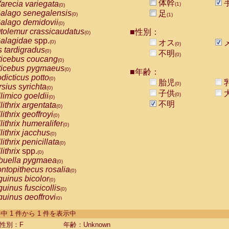
体幹
arecia variegata
(1)
(0)
alago senegalensis
足
(0)
(1)
alago demidovii
(0)
tolemur crassicaudatus
■性別：
(0)
alagidae
spp.
オス
(0)
(0)
s tardigradus
(0)
不明
(0)
ticebus coucang
(0)
ticebus pygmaeus
(0)
■年齢：
dicticus potto
(0)
胎児
(0)
rsius syrichta
(0)
子供
limico goeldii
(0)
(0)
不明
lithrix argentata
(0)
lithrix geoffroyi
(0)
lithrix humeralifer
(0)
lithrix jacchus
(0)
lithrix penicillata
(0)
lithrix
spp.
(0)
buella pygmaea
(0)
ntopithecus rosalia
(0)
uinus bicolor
(0)
uinus fuscicollis
(0)
uinus geoffroyi
(0)
uinus imperator
(0)
-1 件中 1 件から 1 件を表示中
uinus labiatus
(0)
guinus leucopus
性別：F
年齢：Unknown
(0)