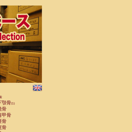
索
下顎骨
(1)
橈骨
肩甲骨
脛骨
寛骨