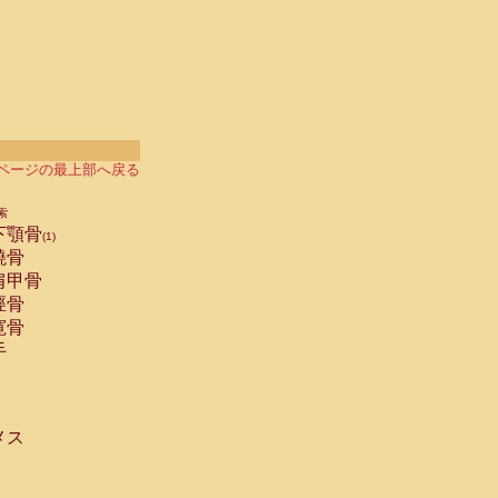
ページの最上部へ戻る
索
下顎骨
(1)
橈骨
肩甲骨
脛骨
寛骨
手
メス