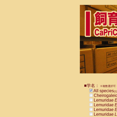
■学名：
※複数選択可・
All species
(1)
Cheirogalei
Lemuridae
E
Lemuridae
E
Lemuridae
E
Lemuridae
L