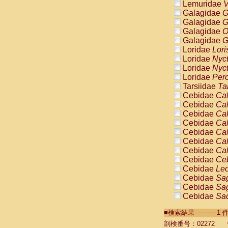
Lemuridae
V
Galagidae
G
Galagidae
G
Galagidae
O
Galagidae
G
Loridae
Lori
Loridae
Nyc
Loridae
Nyc
Loridae
Pero
Tarsiidae
Ta
Cebidae
Cal
Cebidae
Cal
Cebidae
Cal
Cebidae
Cal
Cebidae
Cal
Cebidae
Cal
Cebidae
Cal
Cebidae
Ce
Cebidae
Leo
Cebidae
Sag
Cebidae
Sag
Cebidae
Sag
Cebidae
Sag
■検索結果----------
Cebidae
Sag
Cebidae
Sa
剖検番号：02272