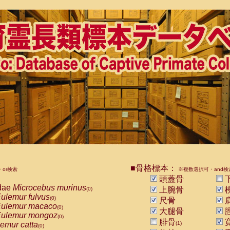
■骨格標本：
or検索
※複数選択可・and検
頭蓋骨
dae
Microcebus murinus
上腕骨
(0)
ulemur fulvus
(0)
尺骨
ulemur macaco
(0)
大腿骨
ulemur mongoz
(0)
腓骨
emur catta
(1)
(0)