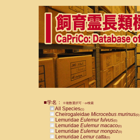
■学名：
※複数選択可・or検索
All Species
(1)
Cheirogaleidae
Microcebus murinus
(0)
Lemuridae
Eulemur fulvus
(0)
Lemuridae
Eulemur macaco
(0)
Lemuridae
Eulemur mongoz
(0)
Lemuridae
Lemur catta
(0)