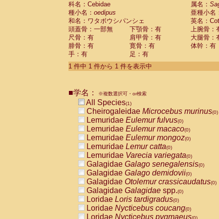
科名：Cebidae
Cebidae
Saguinus midas
属名：
Sa
(0)
種小名：
oedipus
亜種小名
Cebidae
Saguinus mystax
(0)
和名：ワタボウシパンシェ
英名：Cotto
Cebidae
Saguinus nigricollis
(0)
頭蓋骨：一部無
下顎骨：有
上腕骨：
Cebidae
Saguinus oedipus
(1)
尺骨：有
肩甲骨：有
大腿骨：
Cebidae
Saguinus weddelli
(0)
腓骨：有
寛骨：有
体幹：有
Cebidae
Saguinus
spp.
(0)
手：有
足：有
Cebidae
Aotus trivirgatus
(0)
Cebidae
Cebus albifrons
1 件中 1 件から 1 件を表示中
(0)
Cebidae
Cebus apella
(0)
Cebidae
Cebus capucinus
(0)
■学名：
Cebidae
Cebus nigrivittatus
※複数選択可・or検索
(0)
Cebidae
Cebus
spp.
All Species
(0)
(1)
Cebidae
Saimiri boliviensis
Cheirogaleidae
Microcebus murinus
(0)
(0)
Cebidae
Saimiri sciureus
Lemuridae
Eulemur fulvus
(0)
(0)
Atelidae
Alouatta caraya
Lemuridae
Eulemur macaco
(0)
(0)
Atelidae
Alouatta fusca
Lemuridae
Eulemur mongoz
(0)
(0)
Atelidae
Alouatta seniculus
Lemuridae
Lemur catta
(0)
(0)
Atelidae
Alouatta
spp.
Lemuridae
Varecia variegata
(0)
(0)
Atelidae
Ateles belzebuth
Galagidae
Galago senegalensis
(0)
(0)
Atelidae
Ateles geoffroyi
Galagidae
Galago demidovii
(0)
(0)
Atelidae
Ateles paniscus
Galagidae
Otolemur crassicaudatus
(0)
(0)
Atelidae
Ateles
spp.
Galagidae
Galagidae
spp.
(0)
(0)
Atelidae
Lagothrix lagothricha
Loridae
Loris tardigradus
(0)
(0)
Atelidae
Lagothrix lagothricha cana
Loridae
Nycticebus coucang
(0)
(0)
Pitheciidae
Cacajao calvus rubicundu
Loridae
Nycticebus pygmaeus
(0)