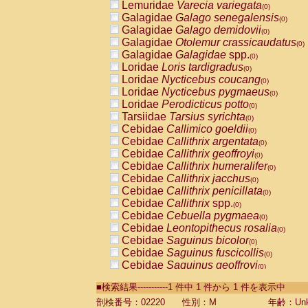
Lemuridae
Varecia variegata
(0)
Galagidae
Galago senegalensis
(0)
Galagidae
Galago demidovii
(0)
Galagidae
Otolemur crassicaudatus
(0)
Galagidae
Galagidae
spp.
(0)
Loridae
Loris tardigradus
(0)
Loridae
Nycticebus coucang
(0)
Loridae
Nycticebus pygmaeus
(0)
Loridae
Perodicticus potto
(0)
Tarsiidae
Tarsius syrichta
(0)
Cebidae
Callimico goeldii
(0)
Cebidae
Callithrix argentata
(0)
Cebidae
Callithrix geoffroyi
(0)
Cebidae
Callithrix humeralifer
(0)
Cebidae
Callithrix jacchus
(0)
Cebidae
Callithrix penicillata
(0)
Cebidae
Callithrix
spp.
(0)
Cebidae
Cebuella pygmaea
(0)
Cebidae
Leontopithecus rosalia
(0)
Cebidae
Saguinus bicolor
(0)
Cebidae
Saguinus fuscicollis
(0)
Cebidae
Saguinus geoffroyi
(0)
Cebidae
Saguinus imperator
(0)
■検索結果-----------1 件中 1 件から 1 件を表示中
Cebidae
Saguinus labiatus
(0)
Cebidae
Saguinus leucopus
剖検番号：02220
性別：M
年齢：Unk
(0)