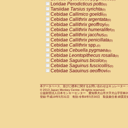
Pitheciidae
Callicebus cupreus
Loridae
Perodicticus potto
(0)
(0)
Pitheciidae
Callicebus donacophilus
Tarsiidae
Tarsius syrichta
(0
(0)
Pitheciidae
Callicebus moloch
Cebidae
Callimico goeldii
(0)
(0)
Pitheciidae
Callicebus torquatus
Cebidae
Callithrix argentata
(0)
(0)
Pitheciidae
Callicebus
spp.
Cebidae
Callithrix geoffroyi
(0)
(0)
Pitheciidae
Chiropotes satanas
Cebidae
Callithrix humeralifer
(0)
(0)
Pitheciidae
Pithecia monachus
Cebidae
Callithrix jacchus
(0)
(0)
Pitheciidae
Pithecia pithecia
Cebidae
Callithrix penicillata
(0)
(0)
Cercopithecidae
Cercocebus agilis
Cebidae
Callithrix
spp.
(0)
(0)
Cercopithecidae
Cercocebus galeritus
Cebidae
Cebuella pygmaea
(0)
Cercopithecidae
Cercocebus torquatu
Cebidae
Leontopithecus rosalia
(0)
Cercopithecidae
Cercocebus torquatus
Cebidae
Saguinus bicolor
(0)
Cercopithecidae
Cercocebus torquatu
Cebidae
Saguinus fuscicollis
(0)
Cercopithecidae
Cercocebus
hybrid
Cebidae
Saguinus geoffroyi
(0)
(0)
Cercopithecidae
Cercocebus
spp.
Cebidae
Saguinus imperator
(0)
(0)
Cercopithecidae
Lophocebus albigen
Cebidae
Saguinus labiatus
(0)
Cercopithecidae
Papio anubis
Cebidae
Saguinus leucopus
本データベース、並びに標本に関するお問い合わせはキュレーター・新宅勇太までお願い
(0)
(0)
© 2013 Japan Monkey Centre. All rights reserved.
Cercopithecidae
Papio cynocephalus
Cebidae
Saguinus midas
(
(0)
公益財団法人日本モンキーセンター 愛知県犬山市大字犬山字官林26番
Cercopithecidae
Papio hamadryas
Cebidae
Saguinus mystax
(0)
登録:平成19年5月31日 有効:令和4年5月30日 取扱責任者:綿貫宏
(0)
Cercopithecidae
Papio papio
Cebidae
Saguinus nigricollis
(0)
(0)
Cercopithecidae
Papio
spp.
Cebidae
Saguinus oedipus
(0)
(1)
Cercopithecidae
Mandrillus leucopha
Cebidae
Saguinus weddelli
(0)
Cercopithecidae
Mandrillus sphinx
Cebidae
Saguinus
spp.
(0)
(0)
Cercopithecidae
Theropithecus gelad
Cebidae
Aotus trivirgatus
(0)
Cercopithecidae
Macaca arctoides
Cebidae
Cebus albifrons
(0)
(0)