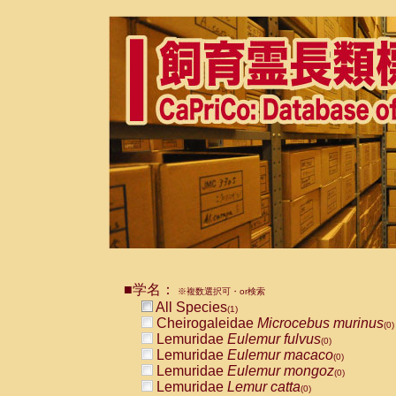
■学名：
※複数選択可・or検索
All Species
(1)
Cheirogaleidae
Microcebus murinus
(0)
Lemuridae
Eulemur fulvus
(0)
Lemuridae
Eulemur macaco
(0)
Lemuridae
Eulemur mongoz
(0)
Lemuridae
Lemur catta
(0)