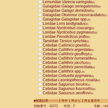
Lemuridae
Varecia variegata
(0)
Galagidae
Galago senegalensis
(0)
Galagidae
Galago demidovii
(0)
Galagidae
Otolemur crassicaudatus
(0)
Galagidae
Galagidae
spp.
(0)
Loridae
Loris tardigradus
(0)
Loridae
Nycticebus coucang
(0)
Loridae
Nycticebus pygmaeus
(0)
Loridae
Perodicticus potto
(0)
Tarsiidae
Tarsius syrichta
(0)
Cebidae
Callimico goeldii
(0)
Cebidae
Callithrix argentata
(0)
Cebidae
Callithrix geoffroyi
(0)
Cebidae
Callithrix humeralifer
(0)
Cebidae
Callithrix jacchus
(0)
Cebidae
Callithrix penicillata
(0)
Cebidae
Callithrix
spp.
(0)
Cebidae
Cebuella pygmaea
(0)
Cebidae
Leontopithecus rosalia
(0)
Cebidae
Saguinus bicolor
(0)
Cebidae
Saguinus fuscicollis
(0)
Cebidae
Saguinus geoffroyi
(0)
Cebidae
Saguinus imperator
(0)
■検索結果-----------1 件中 1 件から 1 件を表示中
Cebidae
Saguinus labiatus
(0)
Cebidae
Saguinus leucopus
剖検番号：02272
性別：F
年齢：Unk
(0)