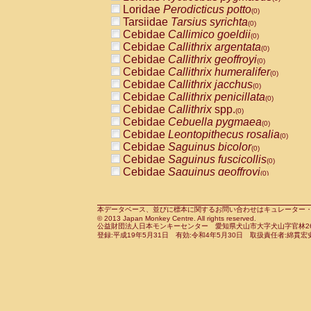
Pitheciidae
Callicebus cupreus
Loridae
Perodicticus potto
(0)
(0)
Pitheciidae
Callicebus donacophilus
Tarsiidae
Tarsius syrichta
(0
(0)
Pitheciidae
Callicebus moloch
Cebidae
Callimico goeldii
(0)
(0)
Pitheciidae
Callicebus torquatus
Cebidae
Callithrix argentata
(0)
(0)
Pitheciidae
Callicebus
spp.
Cebidae
Callithrix geoffroyi
(0)
(0)
Pitheciidae
Chiropotes satanas
Cebidae
Callithrix humeralifer
(0)
(0)
Pitheciidae
Pithecia monachus
Cebidae
Callithrix jacchus
(0)
(0)
Pitheciidae
Pithecia pithecia
Cebidae
Callithrix penicillata
(0)
(0)
Cercopithecidae
Cercocebus agilis
Cebidae
Callithrix
spp.
(0)
(0)
Cercopithecidae
Cercocebus galeritus
Cebidae
Cebuella pygmaea
(0)
Cercopithecidae
Cercocebus torquatu
Cebidae
Leontopithecus rosalia
(0)
Cercopithecidae
Cercocebus torquatus
Cebidae
Saguinus bicolor
(0)
Cercopithecidae
Cercocebus torquatu
Cebidae
Saguinus fuscicollis
(0)
Cercopithecidae
Cercocebus
hybrid
Cebidae
Saguinus geoffroyi
(0)
(0)
Cercopithecidae
Cercocebus
spp.
Cebidae
Saguinus imperator
(0)
(0)
Cercopithecidae
Lophocebus albigen
Cebidae
Saguinus labiatus
(0)
Cercopithecidae
Papio anubis
Cebidae
Saguinus leucopus
本データベース、並びに標本に関するお問い合わせはキュレーター・新宅勇太までお願い
(0)
(0)
© 2013 Japan Monkey Centre. All rights reserved.
Cercopithecidae
Papio cynocephalus
Cebidae
Saguinus midas
(
(0)
公益財団法人日本モンキーセンター 愛知県犬山市大字犬山字官林26番
Cercopithecidae
Papio hamadryas
Cebidae
Saguinus mystax
(0)
登録:平成19年5月31日 有効:令和4年5月30日 取扱責任者:綿貫宏
(0)
Cercopithecidae
Papio papio
Cebidae
Saguinus nigricollis
(0)
(1)
Cercopithecidae
Papio
spp.
Cebidae
Saguinus oedipus
(0)
(0)
Cercopithecidae
Mandrillus leucopha
Cebidae
Saguinus weddelli
(0)
Cercopithecidae
Mandrillus sphinx
Cebidae
Saguinus
spp.
(0)
(0)
Cercopithecidae
Theropithecus gelad
Cebidae
Aotus trivirgatus
(0)
Cercopithecidae
Macaca arctoides
Cebidae
Cebus albifrons
(0)
(0)