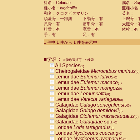
科名：Cebidae
Cebidae
Saguinus midas
属名：
Sa
(0)
種小名：
nigricollis
亜種小名
Cebidae
Saguinus mystax
(0)
和名：クロクビタマリン
英名：
Cebidae
Saguinus nigricollis
(1)
頭蓋骨：一部無
下顎骨：有
上腕骨：
Cebidae
Saguinus oedipus
(0)
尺骨：有
肩甲骨：有
大腿骨：
Cebidae
Saguinus weddelli
(0)
腓骨：有
寛骨：有
体幹：有
Cebidae
Saguinus
spp.
(0)
手：有
足：有
Cebidae
Aotus trivirgatus
(0)
Cebidae
Cebus albifrons
1 件中 1 件から 1 件を表示中
(0)
Cebidae
Cebus apella
(0)
Cebidae
Cebus capucinus
(0)
■学名：
Cebidae
Cebus nigrivittatus
※複数選択可・or検索
(0)
Cebidae
Cebus
spp.
All Species
(0)
(1)
Cebidae
Saimiri boliviensis
Cheirogaleidae
Microcebus murinus
(0)
(0)
Cebidae
Saimiri sciureus
Lemuridae
Eulemur fulvus
(0)
(0)
Atelidae
Alouatta caraya
Lemuridae
Eulemur macaco
(0)
(0)
Atelidae
Alouatta fusca
Lemuridae
Eulemur mongoz
(0)
(0)
Atelidae
Alouatta seniculus
Lemuridae
Lemur catta
(0)
(0)
Atelidae
Alouatta
spp.
Lemuridae
Varecia variegata
(0)
(0)
Atelidae
Ateles belzebuth
Galagidae
Galago senegalensis
(0)
(0)
Atelidae
Ateles geoffroyi
Galagidae
Galago demidovii
(0)
(0)
Atelidae
Ateles paniscus
Galagidae
Otolemur crassicaudatus
(0)
(0)
Atelidae
Ateles
spp.
Galagidae
Galagidae
spp.
(0)
(0)
Atelidae
Lagothrix lagothricha
Loridae
Loris tardigradus
(0)
(0)
Atelidae
Lagothrix lagothricha cana
Loridae
Nycticebus coucang
(0)
(0)
Pitheciidae
Cacajao calvus rubicundu
Loridae
Nycticebus pygmaeus
(0)