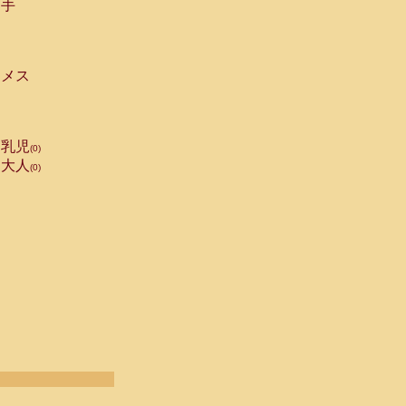
手
メス
乳児
(0)
大人
(0)