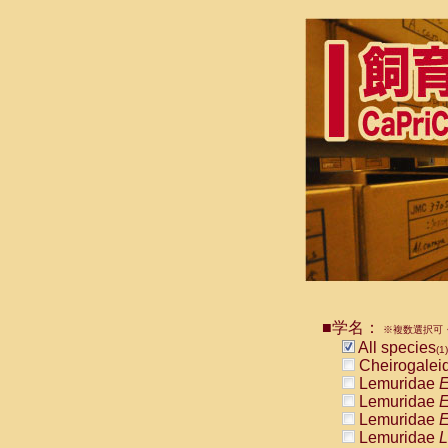
■学名：
※複数選択可・
All species
(1)
Cheirogalei
Lemuridae
E
Lemuridae
E
Lemuridae
E
Lemuridae
L