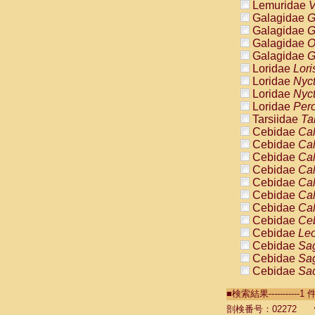
Lemuridae
V
Galagidae
G
Galagidae
G
Galagidae
O
Galagidae
G
Loridae
Lori
Loridae
Nyc
Loridae
Nyc
Loridae
Pero
Tarsiidae
Ta
Cebidae
Cal
Cebidae
Cal
Cebidae
Cal
Cebidae
Cal
Cebidae
Cal
Cebidae
Cal
Cebidae
Cal
Cebidae
Ce
Cebidae
Leo
Cebidae
Sag
Cebidae
Sag
Cebidae
Sag
Cebidae
Sag
■検索結果----------
Cebidae
Sag
Cebidae
Sa
剖検番号：02272