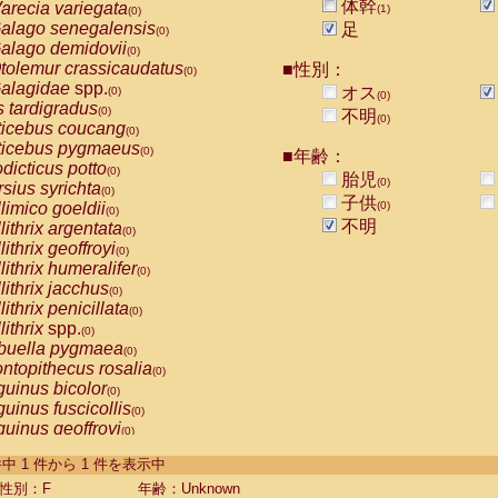
体幹
arecia variegata
(1)
(0)
alago senegalensis
足
(0)
alago demidovii
(0)
tolemur crassicaudatus
■性別：
(0)
alagidae
spp.
オス
(0)
(0)
s tardigradus
(0)
不明
(0)
ticebus coucang
(0)
ticebus pygmaeus
(0)
■年齢：
dicticus potto
(0)
胎児
(0)
rsius syrichta
(0)
子供
limico goeldii
(0)
(0)
不明
lithrix argentata
(0)
lithrix geoffroyi
(0)
lithrix humeralifer
(0)
lithrix jacchus
(0)
lithrix penicillata
(0)
lithrix
spp.
(0)
buella pygmaea
(0)
ntopithecus rosalia
(0)
uinus bicolor
(0)
uinus fuscicollis
(0)
uinus geoffroyi
(0)
uinus imperator
(0)
-1 件中 1 件から 1 件を表示中
uinus labiatus
(0)
guinus leucopus
性別：F
年齢：Unknown
(0)