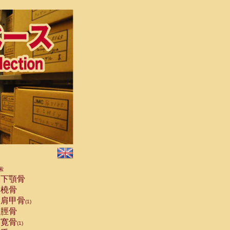
索
下顎骨
橈骨
肩甲骨
(1)
脛骨
寛骨
(1)