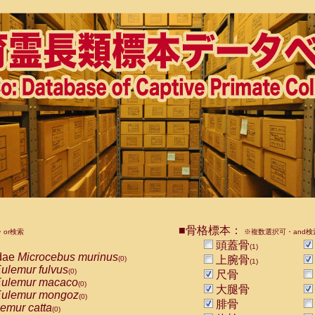
■骨格標本：
or検索
※複数選択可・and検
頭蓋骨
(1)
dae
Microcebus murinus
上腕骨
(0)
(1)
ulemur fulvus
(0)
尺骨
ulemur macaco
(0)
大腿骨
ulemur mongoz
(0)
腓骨
emur catta
(0)