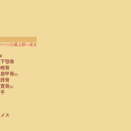
ページの最上部へ戻る
索
下顎骨
橈骨
肩甲骨
(1)
脛骨
寛骨
(1)
手
メス