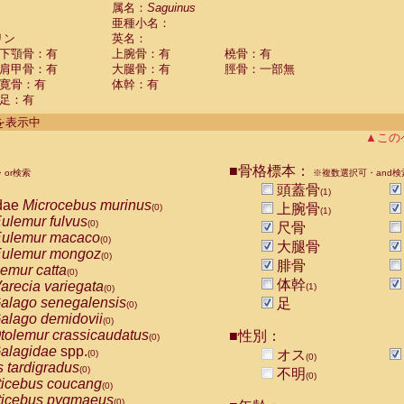
guinus midas
属名：
Saguinus
(0)
亜種小名：
guinus mystax
(0)
リン
英名：
uinus nigricollis
(1)
下顎骨：有
上腕骨：有
橈骨：有
guinus oedipus
(0)
肩甲骨：有
大腿骨：有
脛骨：一部無
uinus weddelli
(0)
寛骨：有
体幹：有
guinus
spp.
(0)
足：有
us trivirgatus
(0)
us albifrons
件を表示中
(0)
us apella
▲この
(0)
bus capucinus
(0)
us nigrivittatus
■骨格標本：
or検索
(0)
※複数選択可・and検
bus
spp.
頭蓋骨
(0)
(1)
miri boliviensis
dae
Microcebus murinus
(0)
上腕骨
(0)
(1)
miri sciureus
ulemur fulvus
(0)
(0)
尺骨
uatta caraya
ulemur macaco
(0)
(0)
大腿骨
uatta fusca
ulemur mongoz
(0)
(0)
腓骨
uatta seniculus
emur catta
(0)
(0)
uatta
spp.
体幹
arecia variegata
(0)
(1)
(0)
les belzebuth
alago senegalensis
足
(0)
(0)
les geoffroyi
alago demidovii
(0)
(0)
les paniscus
tolemur crassicaudatus
■性別：
(0)
(0)
les
spp.
alagidae
spp.
(0)
オス
(0)
(0)
othrix lagothricha
s tardigradus
(0)
(0)
不明
(0)
othrix lagothricha cana
ticebus coucang
(0)
(0)
Cacajao calvus rubicundus
ticebus pygmaeus
(0)
(0)