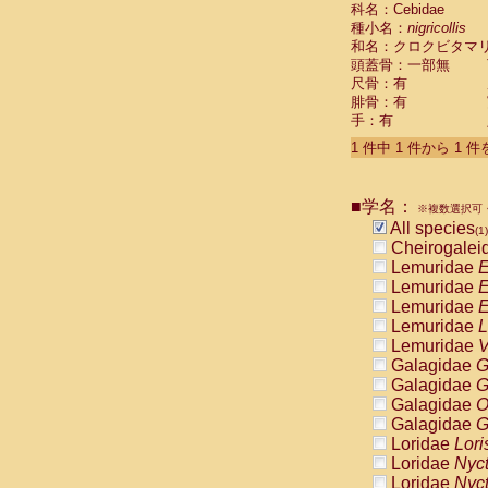
科名：Cebidae
Cebidae
Sa
種小名：
nigricollis
Cebidae
Sa
和名：クロクビタマ
Cebidae
Sag
頭蓋骨：一部無
Cebidae
Sa
尺骨：有
Cebidae
Sag
腓骨：有
Cebidae
Sa
手：有
Cebidae
Aot
Cebidae
Ceb
1 件中 1 件から 1 
Cebidae
Ceb
Cebidae
Ce
■学名：
Cebidae
Ceb
※複数選択可・
Cebidae
Ce
All species
(1)
Cebidae
Sai
Cheirogalei
Cebidae
Sai
Lemuridae
E
Atelidae
Alo
Lemuridae
E
Atelidae
Alo
Lemuridae
E
Atelidae
Alo
Lemuridae
L
Atelidae
Alo
Lemuridae
V
Atelidae
Ate
Galagidae
G
Atelidae
Ate
Galagidae
G
Atelidae
Ate
Galagidae
O
Atelidae
Ate
Galagidae
G
Atelidae
Lag
Loridae
Lori
Atelidae
Lag
Loridae
Nyc
Pitheciidae
Loridae
Nyc