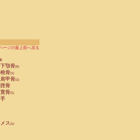
ページの最上部へ戻る
索
下顎骨
(0)
橈骨
(1)
肩甲骨
(1)
脛骨
寛骨
(1)
手
メス
(1)