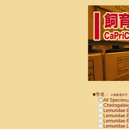
■学名：
※複数選択可・
All Species
(5
Cheirogalei
Lemuridae
E
Lemuridae
E
Lemuridae
E
Lemuridae
L