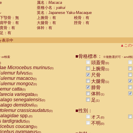
e
guinus midas
属名：
Macaca
(0)
亜種小名：
yakui
guinus mystax
(0)
ル
英名：Japanese Yaku-Macaque
uinus nigricollis
(1)
下顎骨：無
上腕骨：有
橈骨：有
guinus oedipus
(1)
肩甲骨：有
大腿骨：有
脛骨：有
uinus weddelli
(0)
寛骨：有
体幹：有
guinus
spp.
(0)
足：有
us trivirgatus
(0)
us albifrons
件を表示中
(0)
us apella
▲この
(0)
bus capucinus
(0)
us nigrivittatus
■骨格標本：
or検索
(0)
※複数選択可・and検
bus
spp.
頭蓋骨
(0)
)
(0)
miri boliviensis
dae
Microcebus murinus
(0)
上腕骨
(0)
(1)
miri sciureus
ulemur fulvus
(0)
(0)
尺骨
uatta caraya
ulemur macaco
(0)
(0)
大腿骨
(1)
uatta fusca
ulemur mongoz
(0)
(0)
腓骨
uatta seniculus
emur catta
(0)
(0)
uatta
spp.
体幹
arecia variegata
(0)
(1)
(0)
les belzebuth
alago senegalensis
足
(0)
(0)
(1)
les geoffroyi
alago demidovii
(0)
(0)
les paniscus
tolemur crassicaudatus
■性別：
(0)
(0)
les
spp.
alagidae
spp.
(0)
オス
(0)
(0)
othrix lagothricha
s tardigradus
(0)
(0)
不明
(0)
othrix lagothricha cana
ticebus coucang
(0)
(0)
Cacajao calvus rubicundus
ticebus pygmaeus
(0)
(0)