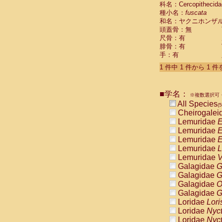
科名：Cercopithecida
Cebidae
Sa
種小名：
fuscata
Cebidae
Sa
和名：ヤクニホンザ
Cebidae
Sag
頭蓋骨：無
Cebidae
Sa
尺骨：有
Cebidae
Sag
腓骨：有
Cebidae
Sa
手：有
Cebidae
Aot
Cebidae
Ceb
1 件中 1 件から 1 
Cebidae
Ceb
Cebidae
Ce
■学名：
Cebidae
Ceb
※複数選択可・
Cebidae
Ce
All Species
(5
Cebidae
Sai
Cheirogalei
Cebidae
Sai
Lemuridae
E
Atelidae
Alo
Lemuridae
E
Atelidae
Alo
Lemuridae
E
Atelidae
Alo
Lemuridae
L
Atelidae
Alo
Lemuridae
V
Atelidae
Ate
Galagidae
G
Atelidae
Ate
Galagidae
G
Atelidae
Ate
Galagidae
O
Atelidae
Ate
Galagidae
G
Atelidae
Lag
Loridae
Lori
Atelidae
Lag
Loridae
Nyc
Pitheciidae
Loridae
Nyc