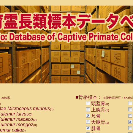
■骨格標本：
or検索
※複数選択可・and検
頭蓋骨
)
(0)
dae
Microcebus murinus
上腕骨
(0)
(1)
ulemur fulvus
(0)
尺骨
ulemur macaco
(0)
大腿骨
(1)
ulemur mongoz
(0)
腓骨
emur catta
(0)