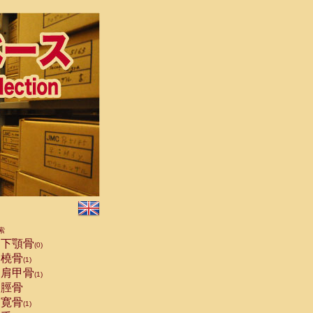
索
下顎骨
(0)
橈骨
(1)
肩甲骨
(1)
脛骨
寛骨
(1)