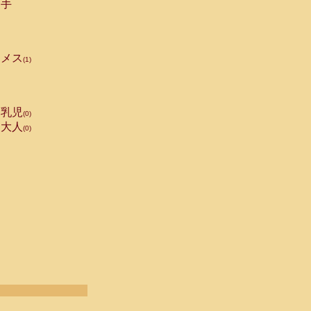
手
メス
(1)
乳児
(0)
大人
(0)