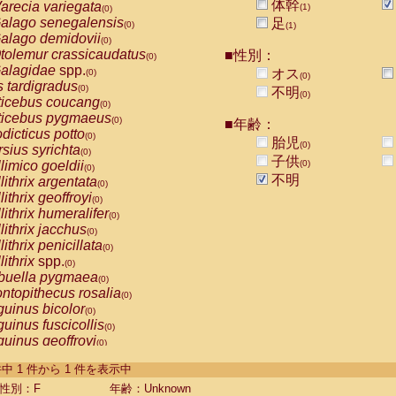
体幹
arecia variegata
(1)
(0)
alago senegalensis
足
(0)
(1)
alago demidovii
(0)
tolemur crassicaudatus
■性別：
(0)
alagidae
spp.
オス
(0)
(0)
s tardigradus
(0)
不明
(0)
ticebus coucang
(0)
ticebus pygmaeus
(0)
■年齢：
dicticus potto
(0)
胎児
(0)
rsius syrichta
(0)
子供
limico goeldii
(0)
(0)
不明
lithrix argentata
(0)
lithrix geoffroyi
(0)
lithrix humeralifer
(0)
lithrix jacchus
(0)
lithrix penicillata
(0)
lithrix
spp.
(0)
buella pygmaea
(0)
ntopithecus rosalia
(0)
uinus bicolor
(0)
uinus fuscicollis
(0)
uinus geoffroyi
(0)
uinus imperator
(0)
-1 件中 1 件から 1 件を表示中
uinus labiatus
(0)
guinus leucopus
性別：F
年齢：Unknown
(0)