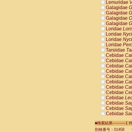
Lemuridae
V
Galagidae
G
Galagidae
G
Galagidae
O
Galagidae
G
Loridae
Lori
Loridae
Nyc
Loridae
Nyc
Loridae
Pero
Tarsiidae
Ta
Cebidae
Cal
Cebidae
Cal
Cebidae
Cal
Cebidae
Cal
Cebidae
Cal
Cebidae
Cal
Cebidae
Cal
Cebidae
Ce
Cebidae
Leo
Cebidae
Sag
Cebidae
Sag
Cebidae
Sag
Cebidae
Sag
■検索結果----------
Cebidae
Sag
Cebidae
Sa
剖検番号：01458