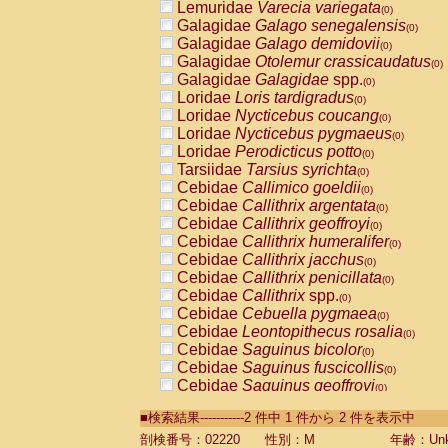
Lemuridae
Varecia variegata
(0)
Galagidae
Galago senegalensis
(0)
Galagidae
Galago demidovii
(0)
Galagidae
Otolemur crassicaudatus
(0)
Galagidae
Galagidae
spp.
(0)
Loridae
Loris tardigradus
(0)
Loridae
Nycticebus coucang
(0)
Loridae
Nycticebus pygmaeus
(0)
Loridae
Perodicticus potto
(0)
Tarsiidae
Tarsius syrichta
(0)
Cebidae
Callimico goeldii
(0)
Cebidae
Callithrix argentata
(0)
Cebidae
Callithrix geoffroyi
(0)
Cebidae
Callithrix humeralifer
(0)
Cebidae
Callithrix jacchus
(0)
Cebidae
Callithrix penicillata
(0)
Cebidae
Callithrix
spp.
(0)
Cebidae
Cebuella pygmaea
(0)
Cebidae
Leontopithecus rosalia
(0)
Cebidae
Saguinus bicolor
(0)
Cebidae
Saguinus fuscicollis
(0)
Cebidae
Saguinus geoffroyi
(0)
Cebidae
Saguinus imperator
(0)
■検索結果-----------2 件中 1 件から 2 件を表示中
Cebidae
Saguinus labiatus
(0)
Cebidae
Saguinus leucopus
剖検番号：02220
性別：M
年齢：Unk
(0)