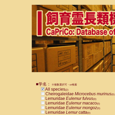
■学名：
※複数選択可・or検索
All species
(2)
Cheirogaleidae
Microcebus murinus
(0)
Lemuridae
Eulemur fulvus
(0)
Lemuridae
Eulemur macaco
(0)
Lemuridae
Eulemur mongoz
(0)
Lemuridae
Lemur catta
(0)