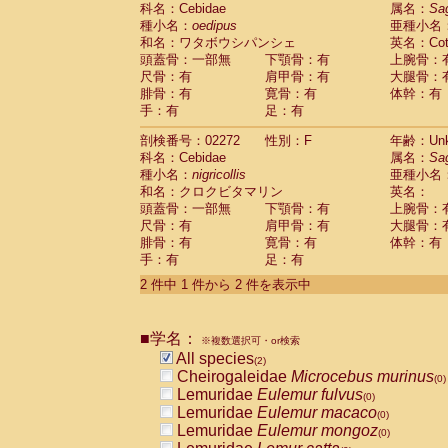
科名：Cebidae
Cebidae
Saguinus midas
属名：
Sa
(0)
種小名：
oedipus
亜種小名
Cebidae
Saguinus mystax
(0)
和名：ワタボウシパンシェ
英名：Cotto
Cebidae
Saguinus nigricollis
(1)
頭蓋骨：一部無
下顎骨：有
上腕骨：
Cebidae
Saguinus oedipus
(1)
尺骨：有
肩甲骨：有
大腿骨：
Cebidae
Saguinus weddelli
(0)
腓骨：有
寛骨：有
体幹：有
Cebidae
Saguinus
spp.
(0)
手：有
足：有
Cebidae
Aotus trivirgatus
(0)
Cebidae
Cebus albifrons
(0)
剖検番号：02272
性別：F
年齢：Unk
Cebidae
Cebus apella
科名：Cebidae
(0)
属名：
Sa
Cebidae
Cebus capucinus
種小名：
nigricollis
亜種小名
(0)
Cebidae
Cebus nigrivittatus
和名：クロクビタマリン
英名：
(0)
Cebidae
Cebus
spp.
頭蓋骨：一部無
下顎骨：有
上腕骨：
(0)
Cebidae
Saimiri boliviensis
尺骨：有
肩甲骨：有
大腿骨：
(0)
腓骨：有
Cebidae
Saimiri sciureus
寛骨：有
体幹：有
(0)
手：有
足：有
Atelidae
Alouatta caraya
(0)
Atelidae
Alouatta fusca
(0)
2 件中 1 件から 2 件を表示中
Atelidae
Alouatta seniculus
(0)
Atelidae
Alouatta
spp.
(0)
Atelidae
Ateles belzebuth
■学名：
(0)
※複数選択可・or検索
Atelidae
Ateles geoffroyi
(0)
All species
(2)
Atelidae
Ateles paniscus
(0)
Cheirogaleidae
Microcebus murinus
(0)
Atelidae
Ateles
spp.
(0)
Lemuridae
Eulemur fulvus
(0)
Atelidae
Lagothrix lagothricha
(0)
Lemuridae
Eulemur macaco
(0)
Atelidae
Lagothrix lagothricha cana
(0)
Lemuridae
Eulemur mongoz
(0)
Pitheciidae
Cacajao calvus rubicundu