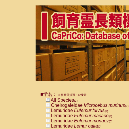
■学名：
※複数選択可・or検索
All Species
(2)
Cheirogaleidae
Microcebus murinus
(0)
Lemuridae
Eulemur fulvus
(0)
Lemuridae
Eulemur macaco
(0)
Lemuridae
Eulemur mongoz
(0)
Lemuridae
Lemur catta
(0)