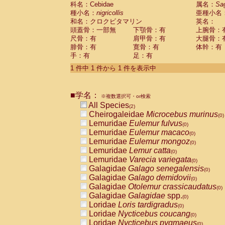
科名：Cebidae
Cebidae
Saguinus midas
属名：
Sa
(0)
種小名：
nigricollis
亜種小名
Cebidae
Saguinus mystax
(0)
和名：クロクビタマリン
英名：
Cebidae
Saguinus nigricollis
(1)
頭蓋骨：一部無
下顎骨：有
上腕骨：
Cebidae
Saguinus oedipus
(1)
尺骨：有
肩甲骨：有
大腿骨：
Cebidae
Saguinus weddelli
(0)
腓骨：有
寛骨：有
体幹：有
Cebidae
Saguinus
spp.
(0)
手：有
足：有
Cebidae
Aotus trivirgatus
(0)
Cebidae
Cebus albifrons
1 件中 1 件から 1 件を表示中
(0)
Cebidae
Cebus apella
(0)
Cebidae
Cebus capucinus
(0)
■学名：
Cebidae
Cebus nigrivittatus
※複数選択可・or検索
(0)
Cebidae
Cebus
spp.
All Species
(0)
(2)
Cebidae
Saimiri boliviensis
Cheirogaleidae
Microcebus murinus
(0)
(0)
Cebidae
Saimiri sciureus
Lemuridae
Eulemur fulvus
(0)
(0)
Atelidae
Alouatta caraya
Lemuridae
Eulemur macaco
(0)
(0)
Atelidae
Alouatta fusca
Lemuridae
Eulemur mongoz
(0)
(0)
Atelidae
Alouatta seniculus
Lemuridae
Lemur catta
(0)
(0)
Atelidae
Alouatta
spp.
Lemuridae
Varecia variegata
(0)
(0)
Atelidae
Ateles belzebuth
Galagidae
Galago senegalensis
(0)
(0)
Atelidae
Ateles geoffroyi
Galagidae
Galago demidovii
(0)
(0)
Atelidae
Ateles paniscus
Galagidae
Otolemur crassicaudatus
(0)
(0)
Atelidae
Ateles
spp.
Galagidae
Galagidae
spp.
(0)
(0)
Atelidae
Lagothrix lagothricha
Loridae
Loris tardigradus
(0)
(0)
Atelidae
Lagothrix lagothricha cana
Loridae
Nycticebus coucang
(0)
(0)
Pitheciidae
Cacajao calvus rubicundu
Loridae
Nycticebus pygmaeus
(0)