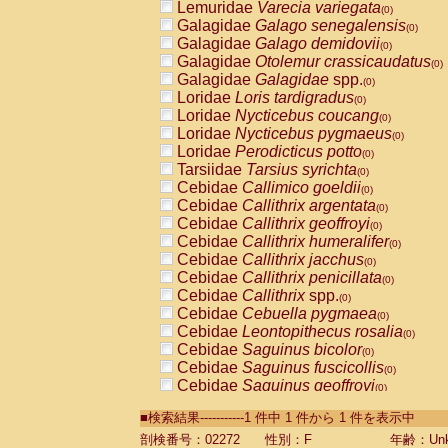
Lemuridae
Varecia variegata
(0)
Galagidae
Galago senegalensis
(0)
Galagidae
Galago demidovii
(0)
Galagidae
Otolemur crassicaudatus
(0)
Galagidae
Galagidae
spp.
(0)
Loridae
Loris tardigradus
(0)
Loridae
Nycticebus coucang
(0)
Loridae
Nycticebus pygmaeus
(0)
Loridae
Perodicticus potto
(0)
Tarsiidae
Tarsius syrichta
(0)
Cebidae
Callimico goeldii
(0)
Cebidae
Callithrix argentata
(0)
Cebidae
Callithrix geoffroyi
(0)
Cebidae
Callithrix humeralifer
(0)
Cebidae
Callithrix jacchus
(0)
Cebidae
Callithrix penicillata
(0)
Cebidae
Callithrix
spp.
(0)
Cebidae
Cebuella pygmaea
(0)
Cebidae
Leontopithecus rosalia
(0)
Cebidae
Saguinus bicolor
(0)
Cebidae
Saguinus fuscicollis
(0)
Cebidae
Saguinus geoffroyi
(0)
Cebidae
Saguinus imperator
(0)
■検索結果-----------1 件中 1 件から 1 件を表示中
Cebidae
Saguinus labiatus
(0)
Cebidae
Saguinus leucopus
剖検番号：02272
性別：F
年齢：Unk
(0)