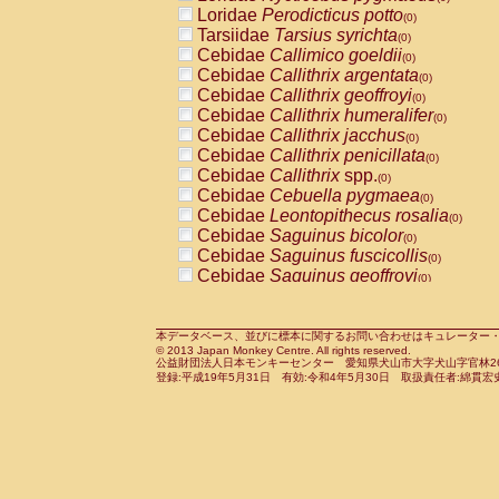
Pitheciidae
Callicebus cupreus
Loridae
Perodicticus potto
(0)
(0)
Pitheciidae
Callicebus donacophilus
Tarsiidae
Tarsius syrichta
(0
(0)
Pitheciidae
Callicebus moloch
Cebidae
Callimico goeldii
(0)
(0)
Pitheciidae
Callicebus torquatus
Cebidae
Callithrix argentata
(0)
(0)
Pitheciidae
Callicebus
spp.
Cebidae
Callithrix geoffroyi
(0)
(0)
Pitheciidae
Chiropotes satanas
Cebidae
Callithrix humeralifer
(0)
(0)
Pitheciidae
Pithecia monachus
Cebidae
Callithrix jacchus
(0)
(0)
Pitheciidae
Pithecia pithecia
Cebidae
Callithrix penicillata
(0)
(0)
Cercopithecidae
Cercocebus agilis
Cebidae
Callithrix
spp.
(0)
(0)
Cercopithecidae
Cercocebus galeritus
Cebidae
Cebuella pygmaea
(0)
Cercopithecidae
Cercocebus torquatu
Cebidae
Leontopithecus rosalia
(0)
Cercopithecidae
Cercocebus torquatus
Cebidae
Saguinus bicolor
(0)
Cercopithecidae
Cercocebus torquatu
Cebidae
Saguinus fuscicollis
(0)
Cercopithecidae
Cercocebus
hybrid
Cebidae
Saguinus geoffroyi
(0)
(0)
Cercopithecidae
Cercocebus
spp.
Cebidae
Saguinus imperator
(0)
(0)
Cercopithecidae
Lophocebus albigen
Cebidae
Saguinus labiatus
(0)
Cercopithecidae
Papio anubis
Cebidae
Saguinus leucopus
本データベース、並びに標本に関するお問い合わせはキュレーター・新宅勇太までお願い
(0)
(0)
© 2013 Japan Monkey Centre. All rights reserved.
Cercopithecidae
Papio cynocephalus
Cebidae
Saguinus midas
(
(0)
公益財団法人日本モンキーセンター 愛知県犬山市大字犬山字官林26番
Cercopithecidae
Papio hamadryas
Cebidae
Saguinus mystax
(0)
登録:平成19年5月31日 有効:令和4年5月30日 取扱責任者:綿貫宏
(0)
Cercopithecidae
Papio papio
Cebidae
Saguinus nigricollis
(0)
(1)
Cercopithecidae
Papio
spp.
Cebidae
Saguinus oedipus
(0)
(1)
Cercopithecidae
Mandrillus leucopha
Cebidae
Saguinus weddelli
(0)
Cercopithecidae
Mandrillus sphinx
Cebidae
Saguinus
spp.
(0)
(0)
Cercopithecidae
Theropithecus gelad
Cebidae
Aotus trivirgatus
(0)
Cercopithecidae
Macaca arctoides
Cebidae
Cebus albifrons
(0)
(0)