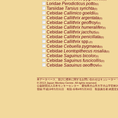
Pitheciidae
Callicebus cupreus
Loridae
Perodicticus potto
(0)
(0)
Pitheciidae
Callicebus donacophilus
Tarsiidae
Tarsius syrichta
(0
(0)
Pitheciidae
Callicebus moloch
Cebidae
Callimico goeldii
(0)
(0)
Pitheciidae
Callicebus torquatus
Cebidae
Callithrix argentata
(0)
(0)
Pitheciidae
Callicebus
spp.
Cebidae
Callithrix geoffroyi
(0)
(0)
Pitheciidae
Chiropotes satanas
Cebidae
Callithrix humeralifer
(0)
(0)
Pitheciidae
Pithecia monachus
Cebidae
Callithrix jacchus
(0)
(0)
Pitheciidae
Pithecia pithecia
Cebidae
Callithrix penicillata
(0)
(0)
Cercopithecidae
Cercocebus agilis
Cebidae
Callithrix
spp.
(0)
(0)
Cercopithecidae
Cercocebus galeritus
Cebidae
Cebuella pygmaea
(0)
Cercopithecidae
Cercocebus torquatu
Cebidae
Leontopithecus rosalia
(0)
Cercopithecidae
Cercocebus torquatus
Cebidae
Saguinus bicolor
(0)
Cercopithecidae
Cercocebus torquatu
Cebidae
Saguinus fuscicollis
(0)
Cercopithecidae
Cercocebus
hybrid
Cebidae
Saguinus geoffroyi
(0)
(0)
Cercopithecidae
Cercocebus
spp.
Cebidae
Saguinus imperator
(0)
(0)
Cercopithecidae
Lophocebus albigen
Cebidae
Saguinus labiatus
(0)
Cercopithecidae
Papio anubis
Cebidae
Saguinus leucopus
本データベース、並びに標本に関するお問い合わせはキュレーター・新宅勇太までお願い
(0)
(0)
© 2013 Japan Monkey Centre. All rights reserved.
Cercopithecidae
Papio cynocephalus
Cebidae
Saguinus midas
(
(0)
公益財団法人日本モンキーセンター 愛知県犬山市大字犬山字官林26番
Cercopithecidae
Papio hamadryas
Cebidae
Saguinus mystax
(0)
登録:平成19年5月31日 有効:令和4年5月30日 取扱責任者:綿貫宏
(0)
Cercopithecidae
Papio papio
Cebidae
Saguinus nigricollis
(0)
(1)
Cercopithecidae
Papio
spp.
Cebidae
Saguinus oedipus
(0)
(1)
Cercopithecidae
Mandrillus leucopha
Cebidae
Saguinus weddelli
(0)
Cercopithecidae
Mandrillus sphinx
Cebidae
Saguinus
spp.
(0)
(0)
Cercopithecidae
Theropithecus gelad
Cebidae
Aotus trivirgatus
(0)
Cercopithecidae
Macaca arctoides
Cebidae
Cebus albifrons
(0)
(0)