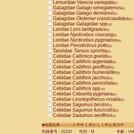
Lemuridae
Varecia variegata
(0)
Galagidae
Galago senegalensis
(0)
Galagidae
Galago demidovii
(0)
Galagidae
Otolemur crassicaudatus
(0)
Galagidae
Galagidae
spp.
(0)
Loridae
Loris tardigradus
(0)
Loridae
Nycticebus coucang
(0)
Loridae
Nycticebus pygmaeus
(0)
Loridae
Perodicticus potto
(0)
Tarsiidae
Tarsius syrichta
(0)
Cebidae
Callimico goeldii
(0)
Cebidae
Callithrix argentata
(0)
Cebidae
Callithrix geoffroyi
(0)
Cebidae
Callithrix humeralifer
(0)
Cebidae
Callithrix jacchus
(0)
Cebidae
Callithrix penicillata
(0)
Cebidae
Callithrix
spp.
(0)
Cebidae
Cebuella pygmaea
(0)
Cebidae
Leontopithecus rosalia
(0)
Cebidae
Saguinus bicolor
(0)
Cebidae
Saguinus fuscicollis
(0)
Cebidae
Saguinus geoffroyi
(0)
Cebidae
Saguinus imperator
(0)
■検索結果-----------1 件中 1 件から 1 件を表示中
Cebidae
Saguinus labiatus
(0)
Cebidae
Saguinus leucopus
剖検番号：02220
性別：M
年齢：Unk
(0)