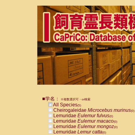
■学名：
※複数選択可・or検索
All Species
(5)
Cheirogaleidae
Microcebus murinus
(0)
Lemuridae
Eulemur fulvus
(0)
Lemuridae
Eulemur macaco
(0)
Lemuridae
Eulemur mongoz
(0)
Lemuridae
Lemur catta
(0)