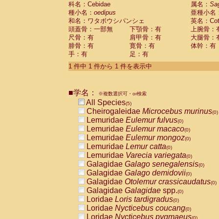
科名：Cebidae
Cebidae
Saguinus midas
属名：
Sa
(0)
種小名：
oedipus
亜種小名
Cebidae
Saguinus mystax
(0)
和名：ワタボウシパンシェ
英名：Cotto
Cebidae
Saguinus nigricollis
(1)
頭蓋骨：一部無
下顎骨：有
上腕骨：
Cebidae
Saguinus oedipus
(1)
尺骨：有
肩甲骨：有
大腿骨：
Cebidae
Saguinus weddelli
(0)
腓骨：有
寛骨：有
体幹：有
Cebidae
Saguinus
spp.
(0)
手：有
足：有
Cebidae
Aotus trivirgatus
(0)
Cebidae
Cebus albifrons
1 件中 1 件から 1 件を表示中
(0)
Cebidae
Cebus apella
(0)
Cebidae
Cebus capucinus
(0)
■学名：
Cebidae
Cebus nigrivittatus
※複数選択可・or検索
(0)
Cebidae
Cebus
spp.
All Species
(0)
(5)
Cebidae
Saimiri boliviensis
Cheirogaleidae
Microcebus murinus
(0)
(0)
Cebidae
Saimiri sciureus
Lemuridae
Eulemur fulvus
(0)
(0)
Atelidae
Alouatta caraya
Lemuridae
Eulemur macaco
(0)
(0)
Atelidae
Alouatta fusca
Lemuridae
Eulemur mongoz
(0)
(0)
Atelidae
Alouatta seniculus
Lemuridae
Lemur catta
(0)
(0)
Atelidae
Alouatta
spp.
Lemuridae
Varecia variegata
(0)
(0)
Atelidae
Ateles belzebuth
Galagidae
Galago senegalensis
(0)
(0)
Atelidae
Ateles geoffroyi
Galagidae
Galago demidovii
(0)
(0)
Atelidae
Ateles paniscus
Galagidae
Otolemur crassicaudatus
(0)
(0)
Atelidae
Ateles
spp.
Galagidae
Galagidae
spp.
(0)
(0)
Atelidae
Lagothrix lagothricha
Loridae
Loris tardigradus
(0)
(0)
Atelidae
Lagothrix lagothricha cana
Loridae
Nycticebus coucang
(0)
(0)
Pitheciidae
Cacajao calvus rubicundu
Loridae
Nycticebus pygmaeus
(0)