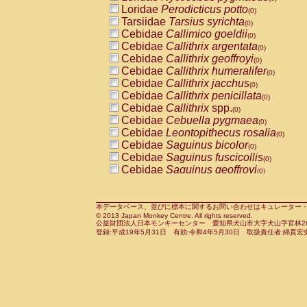
Pitheciidae
Callicebus cupreus
Loridae
Perodicticus potto
(0)
(0)
Pitheciidae
Callicebus donacophilus
Tarsiidae
Tarsius syrichta
(0
(0)
Pitheciidae
Callicebus moloch
Cebidae
Callimico goeldii
(0)
(0)
Pitheciidae
Callicebus torquatus
Cebidae
Callithrix argentata
(0)
(0)
Pitheciidae
Callicebus
spp.
Cebidae
Callithrix geoffroyi
(0)
(0)
Pitheciidae
Chiropotes satanas
Cebidae
Callithrix humeralifer
(0)
(0)
Pitheciidae
Pithecia monachus
Cebidae
Callithrix jacchus
(0)
(0)
Pitheciidae
Pithecia pithecia
Cebidae
Callithrix penicillata
(0)
(0)
Cercopithecidae
Cercocebus agilis
Cebidae
Callithrix
spp.
(0)
(0)
Cercopithecidae
Cercocebus galeritus
Cebidae
Cebuella pygmaea
(0)
Cercopithecidae
Cercocebus torquatu
Cebidae
Leontopithecus rosalia
(0)
Cercopithecidae
Cercocebus torquatus
Cebidae
Saguinus bicolor
(0)
Cercopithecidae
Cercocebus torquatu
Cebidae
Saguinus fuscicollis
(0)
Cercopithecidae
Cercocebus
hybrid
Cebidae
Saguinus geoffroyi
(0)
(0)
Cercopithecidae
Cercocebus
spp.
Cebidae
Saguinus imperator
(0)
(0)
Cercopithecidae
Lophocebus albigen
Cebidae
Saguinus labiatus
(0)
Cercopithecidae
Papio anubis
Cebidae
Saguinus leucopus
本データベース、並びに標本に関するお問い合わせはキュレーター・新宅勇太までお願い
(0)
(0)
© 2013 Japan Monkey Centre. All rights reserved.
Cercopithecidae
Papio cynocephalus
Cebidae
Saguinus midas
(
(0)
公益財団法人日本モンキーセンター 愛知県犬山市大字犬山字官林26番
Cercopithecidae
Papio hamadryas
Cebidae
Saguinus mystax
(0)
登録:平成19年5月31日 有効:令和4年5月30日 取扱責任者:綿貫宏
(0)
Cercopithecidae
Papio papio
Cebidae
Saguinus nigricollis
(0)
(0)
Cercopithecidae
Papio
spp.
Cebidae
Saguinus oedipus
(0)
(1)
Cercopithecidae
Mandrillus leucopha
Cebidae
Saguinus weddelli
(0)
Cercopithecidae
Mandrillus sphinx
Cebidae
Saguinus
spp.
(0)
(0)
Cercopithecidae
Theropithecus gelad
Cebidae
Aotus trivirgatus
(0)
Cercopithecidae
Macaca arctoides
Cebidae
Cebus albifrons
(0)
(0)