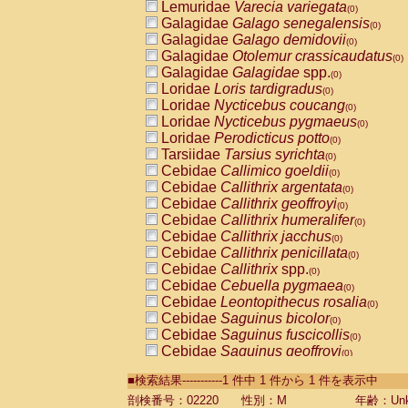
Lemuridae
Varecia variegata
(0)
Galagidae
Galago senegalensis
(0)
Galagidae
Galago demidovii
(0)
Galagidae
Otolemur crassicaudatus
(0)
Galagidae
Galagidae
spp.
(0)
Loridae
Loris tardigradus
(0)
Loridae
Nycticebus coucang
(0)
Loridae
Nycticebus pygmaeus
(0)
Loridae
Perodicticus potto
(0)
Tarsiidae
Tarsius syrichta
(0)
Cebidae
Callimico goeldii
(0)
Cebidae
Callithrix argentata
(0)
Cebidae
Callithrix geoffroyi
(0)
Cebidae
Callithrix humeralifer
(0)
Cebidae
Callithrix jacchus
(0)
Cebidae
Callithrix penicillata
(0)
Cebidae
Callithrix
spp.
(0)
Cebidae
Cebuella pygmaea
(0)
Cebidae
Leontopithecus rosalia
(0)
Cebidae
Saguinus bicolor
(0)
Cebidae
Saguinus fuscicollis
(0)
Cebidae
Saguinus geoffroyi
(0)
Cebidae
Saguinus imperator
(0)
■検索結果-----------1 件中 1 件から 1 件を表示中
Cebidae
Saguinus labiatus
(0)
Cebidae
Saguinus leucopus
剖検番号：02220
性別：M
年齢：Unk
(0)