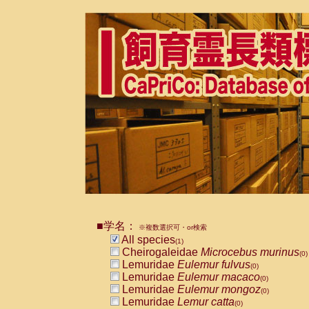
■学名：
※複数選択可・or検索
All species
(1)
Cheirogaleidae
Microcebus murinus
(0)
Lemuridae
Eulemur fulvus
(0)
Lemuridae
Eulemur macaco
(0)
Lemuridae
Eulemur mongoz
(0)
Lemuridae
Lemur catta
(0)