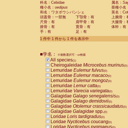
科名：Cebidae
Cebidae
Saguinus midas
属名：
Sa
(0)
種小名：
oedipus
亜種小名
Cebidae
Saguinus mystax
(0)
和名：ワタボウシパンシェ
英名：Cotto
Cebidae
Saguinus nigricollis
(0)
頭蓋骨：一部無
下顎骨：有
上腕骨：
Cebidae
Saguinus oedipus
(1)
尺骨：有
肩甲骨：有
大腿骨：
Cebidae
Saguinus weddelli
(0)
腓骨：有
寛骨：有
体幹：有
Cebidae
Saguinus
spp.
(0)
手：有
足：有
Cebidae
Aotus trivirgatus
(0)
Cebidae
Cebus albifrons
1 件中 1 件から 1 件を表示中
(0)
Cebidae
Cebus apella
(0)
Cebidae
Cebus capucinus
(0)
■学名：
Cebidae
Cebus nigrivittatus
※複数選択可・or検索
(0)
Cebidae
Cebus
spp.
All species
(0)
(1)
Cebidae
Saimiri boliviensis
Cheirogaleidae
Microcebus murinus
(0)
(0)
Cebidae
Saimiri sciureus
Lemuridae
Eulemur fulvus
(0)
(0)
Atelidae
Alouatta caraya
Lemuridae
Eulemur macaco
(0)
(0)
Atelidae
Alouatta fusca
Lemuridae
Eulemur mongoz
(0)
(0)
Atelidae
Alouatta seniculus
Lemuridae
Lemur catta
(0)
(0)
Atelidae
Alouatta
spp.
Lemuridae
Varecia variegata
(0)
(0)
Atelidae
Ateles belzebuth
Galagidae
Galago senegalensis
(0)
(0)
Atelidae
Ateles geoffroyi
Galagidae
Galago demidovii
(0)
(0)
Atelidae
Ateles paniscus
Galagidae
Otolemur crassicaudatus
(0)
(0)
Atelidae
Ateles
spp.
Galagidae
Galagidae
spp.
(0)
(0)
Atelidae
Lagothrix lagothricha
Loridae
Loris tardigradus
(0)
(0)
Atelidae
Lagothrix lagothricha cana
Loridae
Nycticebus coucang
(0)
(0)
Pitheciidae
Cacajao calvus rubicundu
Loridae
Nycticebus pygmaeus
(0)