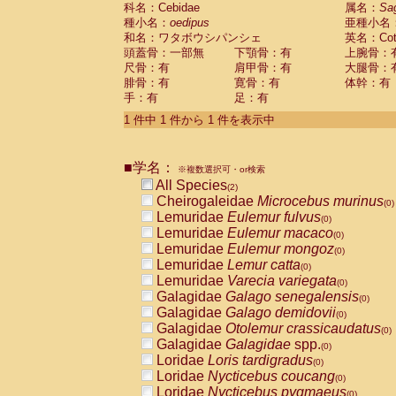
科名：Cebidae
Cebidae
Saguinus midas
属名：
Sa
(0)
種小名：
oedipus
亜種小名
Cebidae
Saguinus mystax
(0)
和名：ワタボウシパンシェ
英名：Cotto
Cebidae
Saguinus nigricollis
(1)
頭蓋骨：一部無
下顎骨：有
上腕骨：
Cebidae
Saguinus oedipus
(1)
尺骨：有
肩甲骨：有
大腿骨：
Cebidae
Saguinus weddelli
(0)
腓骨：有
寛骨：有
体幹：有
Cebidae
Saguinus
spp.
(0)
手：有
足：有
Cebidae
Aotus trivirgatus
(0)
Cebidae
Cebus albifrons
1 件中 1 件から 1 件を表示中
(0)
Cebidae
Cebus apella
(0)
Cebidae
Cebus capucinus
(0)
■学名：
Cebidae
Cebus nigrivittatus
※複数選択可・or検索
(0)
Cebidae
Cebus
spp.
All Species
(0)
(2)
Cebidae
Saimiri boliviensis
Cheirogaleidae
Microcebus murinus
(0)
(0)
Cebidae
Saimiri sciureus
Lemuridae
Eulemur fulvus
(0)
(0)
Atelidae
Alouatta caraya
Lemuridae
Eulemur macaco
(0)
(0)
Atelidae
Alouatta fusca
Lemuridae
Eulemur mongoz
(0)
(0)
Atelidae
Alouatta seniculus
Lemuridae
Lemur catta
(0)
(0)
Atelidae
Alouatta
spp.
Lemuridae
Varecia variegata
(0)
(0)
Atelidae
Ateles belzebuth
Galagidae
Galago senegalensis
(0)
(0)
Atelidae
Ateles geoffroyi
Galagidae
Galago demidovii
(0)
(0)
Atelidae
Ateles paniscus
Galagidae
Otolemur crassicaudatus
(0)
(0)
Atelidae
Ateles
spp.
Galagidae
Galagidae
spp.
(0)
(0)
Atelidae
Lagothrix lagothricha
Loridae
Loris tardigradus
(0)
(0)
Atelidae
Lagothrix lagothricha cana
Loridae
Nycticebus coucang
(0)
(0)
Pitheciidae
Cacajao calvus rubicundu
Loridae
Nycticebus pygmaeus
(0)