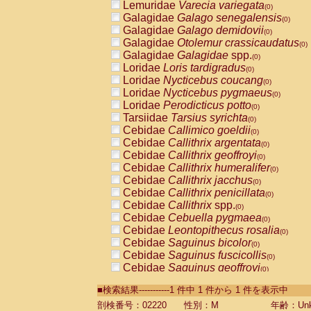
Lemuridae
Varecia variegata
(0)
Galagidae
Galago senegalensis
(0)
Galagidae
Galago demidovii
(0)
Galagidae
Otolemur crassicaudatus
(0)
Galagidae
Galagidae
spp.
(0)
Loridae
Loris tardigradus
(0)
Loridae
Nycticebus coucang
(0)
Loridae
Nycticebus pygmaeus
(0)
Loridae
Perodicticus potto
(0)
Tarsiidae
Tarsius syrichta
(0)
Cebidae
Callimico goeldii
(0)
Cebidae
Callithrix argentata
(0)
Cebidae
Callithrix geoffroyi
(0)
Cebidae
Callithrix humeralifer
(0)
Cebidae
Callithrix jacchus
(0)
Cebidae
Callithrix penicillata
(0)
Cebidae
Callithrix
spp.
(0)
Cebidae
Cebuella pygmaea
(0)
Cebidae
Leontopithecus rosalia
(0)
Cebidae
Saguinus bicolor
(0)
Cebidae
Saguinus fuscicollis
(0)
Cebidae
Saguinus geoffroyi
(0)
Cebidae
Saguinus imperator
(0)
■検索結果-----------1 件中 1 件から 1 件を表示中
Cebidae
Saguinus labiatus
(0)
Cebidae
Saguinus leucopus
剖検番号：02220
性別：M
年齢：Unk
(0)