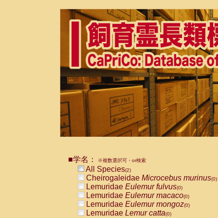
■学名：
※複数選択可・or検索
All Species
(2)
Cheirogaleidae
Microcebus murinus
(0)
Lemuridae
Eulemur fulvus
(0)
Lemuridae
Eulemur macaco
(0)
Lemuridae
Eulemur mongoz
(0)
Lemuridae
Lemur catta
(0)