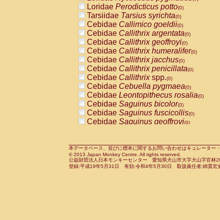
Pitheciidae
Callicebus cupreus
Loridae
Perodicticus potto
(0)
(0)
Pitheciidae
Callicebus donacophilus
Tarsiidae
Tarsius syrichta
(0
(0)
Pitheciidae
Callicebus moloch
Cebidae
Callimico goeldii
(0)
(0)
Pitheciidae
Callicebus torquatus
Cebidae
Callithrix argentata
(0)
(0)
Pitheciidae
Callicebus
spp.
Cebidae
Callithrix geoffroyi
(0)
(0)
Pitheciidae
Chiropotes satanas
Cebidae
Callithrix humeralifer
(0)
(0)
Pitheciidae
Pithecia monachus
Cebidae
Callithrix jacchus
(0)
(0)
Pitheciidae
Pithecia pithecia
Cebidae
Callithrix penicillata
(0)
(0)
Cercopithecidae
Cercocebus agilis
Cebidae
Callithrix
spp.
(0)
(0)
Cercopithecidae
Cercocebus galeritus
Cebidae
Cebuella pygmaea
(0)
Cercopithecidae
Cercocebus torquatu
Cebidae
Leontopithecus rosalia
(0)
Cercopithecidae
Cercocebus torquatus
Cebidae
Saguinus bicolor
(0)
Cercopithecidae
Cercocebus torquatu
Cebidae
Saguinus fuscicollis
(0)
Cercopithecidae
Cercocebus
hybrid
Cebidae
Saguinus geoffroyi
(0)
(0)
Cercopithecidae
Cercocebus
spp.
Cebidae
Saguinus imperator
(0)
(0)
Cercopithecidae
Lophocebus albigen
Cebidae
Saguinus labiatus
(0)
Cercopithecidae
Papio anubis
Cebidae
Saguinus leucopus
本データベース、並びに標本に関するお問い合わせはキュレーター・新宅勇太までお願い
(0)
(0)
© 2013 Japan Monkey Centre. All rights reserved.
Cercopithecidae
Papio cynocephalus
Cebidae
Saguinus midas
(
(0)
公益財団法人日本モンキーセンター 愛知県犬山市大字犬山字官林26番
Cercopithecidae
Papio hamadryas
Cebidae
Saguinus mystax
(0)
登録:平成19年5月31日 有効:令和4年5月30日 取扱責任者:綿貫宏
(0)
Cercopithecidae
Papio papio
Cebidae
Saguinus nigricollis
(0)
(1)
Cercopithecidae
Papio
spp.
Cebidae
Saguinus oedipus
(0)
(1)
Cercopithecidae
Mandrillus leucopha
Cebidae
Saguinus weddelli
(0)
Cercopithecidae
Mandrillus sphinx
Cebidae
Saguinus
spp.
(0)
(0)
Cercopithecidae
Theropithecus gelad
Cebidae
Aotus trivirgatus
(0)
Cercopithecidae
Macaca arctoides
Cebidae
Cebus albifrons
(0)
(0)