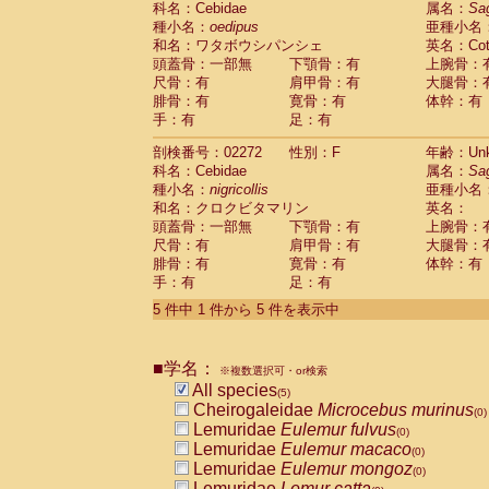
科名：Cebidae
属名：
Sa
Pitheciidae
Callicebus cupreus
(0)
種小名：
oedipus
亜種小名
Pitheciidae
Callicebus donacophilus
(0
和名：ワタボウシパンシェ
英名：Cotto
Pitheciidae
Callicebus moloch
(0)
頭蓋骨：一部無
下顎骨：有
上腕骨：
Pitheciidae
Callicebus torquatus
(0)
尺骨：有
肩甲骨：有
大腿骨：
Pitheciidae
Callicebus
spp.
(0)
腓骨：有
寛骨：有
体幹：有
Pitheciidae
Chiropotes satanas
(0)
手：有
足：有
Pitheciidae
Pithecia monachus
(0)
Pitheciidae
Pithecia pithecia
剖検番号：02272
性別：F
年齢：Unk
(0)
Cercopithecidae
Cercocebus agilis
科名：Cebidae
属名：
Sa
(0)
Cercopithecidae
Cercocebus galeritus
種小名：
nigricollis
亜種小名
和名：クロクビタマリン
Cercopithecidae
Cercocebus torquatu
英名：
頭蓋骨：一部無
下顎骨：有
上腕骨：
Cercopithecidae
Cercocebus torquatus
尺骨：有
肩甲骨：有
大腿骨：
Cercopithecidae
Cercocebus torquatu
腓骨：有
寛骨：有
体幹：有
Cercopithecidae
Cercocebus
hybrid
(0)
手：有
足：有
Cercopithecidae
Cercocebus
spp.
(0)
Cercopithecidae
Lophocebus albigen
5 件中 1 件から 5 件を表示中
Cercopithecidae
Papio anubis
(0)
Cercopithecidae
Papio cynocephalus
(
Cercopithecidae
Papio hamadryas
■学名：
(0)
※複数選択可・or検索
Cercopithecidae
Papio papio
All species
(0)
(5)
Cercopithecidae
Papio
spp.
Cheirogaleidae
Microcebus murinus
(0)
(0)
Cercopithecidae
Mandrillus leucopha
Lemuridae
Eulemur fulvus
(0)
Cercopithecidae
Mandrillus sphinx
Lemuridae
Eulemur macaco
(0)
(0)
Cercopithecidae
Theropithecus gelad
Lemuridae
Eulemur mongoz
(0)
Cercopithecidae
Macaca arctoides
Lemuridae
Lemur catta
(0)