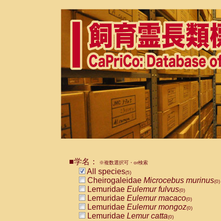
■学名：
※複数選択可・or検索
All species
(5)
Cheirogaleidae
Microcebus murinus
(0)
Lemuridae
Eulemur fulvus
(0)
Lemuridae
Eulemur macaco
(0)
Lemuridae
Eulemur mongoz
(0)
Lemuridae
Lemur catta
(0)