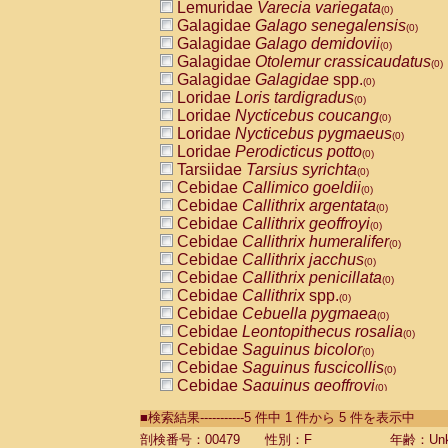
Lemuridae
Varecia variegata
(0)
Galagidae
Galago senegalensis
(0)
Galagidae
Galago demidovii
(0)
Galagidae
Otolemur crassicaudatus
(0)
Galagidae
Galagidae
spp.
(0)
Loridae
Loris tardigradus
(0)
Loridae
Nycticebus coucang
(0)
Loridae
Nycticebus pygmaeus
(0)
Loridae
Perodicticus potto
(0)
Tarsiidae
Tarsius syrichta
(0)
Cebidae
Callimico goeldii
(0)
Cebidae
Callithrix argentata
(0)
Cebidae
Callithrix geoffroyi
(0)
Cebidae
Callithrix humeralifer
(0)
Cebidae
Callithrix jacchus
(0)
Cebidae
Callithrix penicillata
(0)
Cebidae
Callithrix
spp.
(0)
Cebidae
Cebuella pygmaea
(0)
Cebidae
Leontopithecus rosalia
(0)
Cebidae
Saguinus bicolor
(0)
Cebidae
Saguinus fuscicollis
(0)
Cebidae
Saguinus geoffroyi
(0)
Cebidae
Saguinus imperator
(0)
■検索結果-----------5 件中 1 件から 5 件を表示中
Cebidae
Saguinus labiatus
(0)
Cebidae
Saguinus leucopus
剖検番号：00479
性別：F
年齢：Unk
(0)