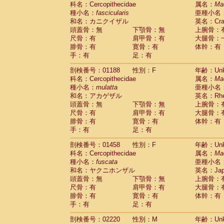
科名：Cercopithecidae
Cebidae
Saguinus midas
属名：
Ma
(0)
種小名：
fascicularis
亜種小名
Cebidae
Saguinus mystax
(0)
和名：カニクイザル
英名：Crab
Cebidae
Saguinus nigricollis
(1)
頭蓋骨：無
下顎骨：無
上腕骨：
Cebidae
Saguinus oedipus
(1)
尺骨：有
肩甲骨：有
大腿骨：
Cebidae
Saguinus weddelli
(0)
腓骨：有
寛骨：有
体幹：有
Cebidae
Saguinus
spp.
(0)
手：有
足：有
Cebidae
Aotus trivirgatus
(0)
Cebidae
Cebus albifrons
(0)
剖検番号：01188
性別：F
年齢：Unk
Cebidae
Cebus apella
科名：Cercopithecidae
(0)
属名：
Ma
Cebidae
Cebus capucinus
種小名：
mulatta
亜種小名
(0)
Cebidae
Cebus nigrivittatus
和名：アカゲザル
英名：Rhes
(0)
Cebidae
Cebus
spp.
頭蓋骨：無
下顎骨：無
上腕骨：
(0)
Cebidae
Saimiri boliviensis
尺骨：有
肩甲骨：有
大腿骨：
(0)
腓骨：有
Cebidae
Saimiri sciureus
寛骨：有
体幹：有
(0)
手：有
足：有
Atelidae
Alouatta caraya
(0)
Atelidae
Alouatta fusca
(0)
剖検番号：01458
性別：F
年齢：Unk
Atelidae
Alouatta seniculus
(0)
科名：Cercopithecidae
属名：
Ma
Atelidae
Alouatta
spp.
(0)
種小名：
fuscata
亜種小名
Atelidae
Ateles belzebuth
(0)
和名：ヤクニホンザル
英名：Japa
Atelidae
Ateles geoffroyi
(0)
頭蓋骨：無
下顎骨：無
上腕骨：
Atelidae
Ateles paniscus
(0)
尺骨：有
肩甲骨：有
大腿骨：
Atelidae
Ateles
spp.
腓骨：有
寛骨：有
(0)
体幹：有
Atelidae
Lagothrix lagothricha
手：有
足：有
(0)
Atelidae
Lagothrix lagothricha cana
(0)
剖検番号：02220
性別：M
年齢：Unk
Pitheciidae
Cacajao calvus rubicundu