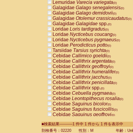
Lemuridae
Varecia variegata
(0)
Galagidae
Galago senegalensis
(0)
Galagidae
Galago demidovii
(0)
Galagidae
Otolemur crassicaudatus
(0)
Galagidae
Galagidae
spp.
(0)
Loridae
Loris tardigradus
(0)
Loridae
Nycticebus coucang
(0)
Loridae
Nycticebus pygmaeus
(0)
Loridae
Perodicticus potto
(0)
Tarsiidae
Tarsius syrichta
(0)
Cebidae
Callimico goeldii
(0)
Cebidae
Callithrix argentata
(0)
Cebidae
Callithrix geoffroyi
(0)
Cebidae
Callithrix humeralifer
(0)
Cebidae
Callithrix jacchus
(0)
Cebidae
Callithrix penicillata
(0)
Cebidae
Callithrix
spp.
(0)
Cebidae
Cebuella pygmaea
(0)
Cebidae
Leontopithecus rosalia
(0)
Cebidae
Saguinus bicolor
(0)
Cebidae
Saguinus fuscicollis
(0)
Cebidae
Saguinus geoffroyi
(0)
Cebidae
Saguinus imperator
(0)
■検索結果-----------1 件中 1 件から 1 件を表示中
Cebidae
Saguinus labiatus
(0)
Cebidae
Saguinus leucopus
剖検番号：02220
性別：M
年齢：Unk
(0)