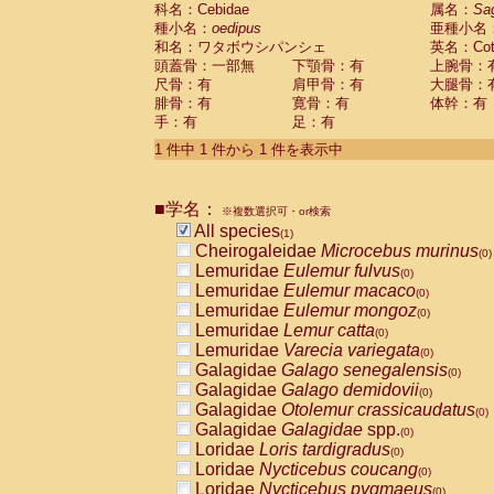
科名：Cebidae
Cebidae
Saguinus midas
属名：
Sa
(0)
種小名：
oedipus
亜種小名
Cebidae
Saguinus mystax
(0)
和名：ワタボウシパンシェ
英名：Cotto
Cebidae
Saguinus nigricollis
(0)
頭蓋骨：一部無
下顎骨：有
上腕骨：
Cebidae
Saguinus oedipus
(1)
尺骨：有
肩甲骨：有
大腿骨：
Cebidae
Saguinus weddelli
(0)
腓骨：有
寛骨：有
体幹：有
Cebidae
Saguinus
spp.
(0)
手：有
足：有
Cebidae
Aotus trivirgatus
(0)
Cebidae
Cebus albifrons
1 件中 1 件から 1 件を表示中
(0)
Cebidae
Cebus apella
(0)
Cebidae
Cebus capucinus
(0)
■学名：
Cebidae
Cebus nigrivittatus
※複数選択可・or検索
(0)
Cebidae
Cebus
spp.
All species
(0)
(1)
Cebidae
Saimiri boliviensis
Cheirogaleidae
Microcebus murinus
(0)
(0)
Cebidae
Saimiri sciureus
Lemuridae
Eulemur fulvus
(0)
(0)
Atelidae
Alouatta caraya
Lemuridae
Eulemur macaco
(0)
(0)
Atelidae
Alouatta fusca
Lemuridae
Eulemur mongoz
(0)
(0)
Atelidae
Alouatta seniculus
Lemuridae
Lemur catta
(0)
(0)
Atelidae
Alouatta
spp.
Lemuridae
Varecia variegata
(0)
(0)
Atelidae
Ateles belzebuth
Galagidae
Galago senegalensis
(0)
(0)
Atelidae
Ateles geoffroyi
Galagidae
Galago demidovii
(0)
(0)
Atelidae
Ateles paniscus
Galagidae
Otolemur crassicaudatus
(0)
(0)
Atelidae
Ateles
spp.
Galagidae
Galagidae
spp.
(0)
(0)
Atelidae
Lagothrix lagothricha
Loridae
Loris tardigradus
(0)
(0)
Atelidae
Lagothrix lagothricha cana
Loridae
Nycticebus coucang
(0)
(0)
Pitheciidae
Cacajao calvus rubicundu
Loridae
Nycticebus pygmaeus
(0)