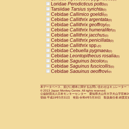
Pitheciidae
Callicebus cupreus
Loridae
Perodicticus potto
(0)
(0)
Pitheciidae
Callicebus donacophilus
Tarsiidae
Tarsius syrichta
(0
(0)
Pitheciidae
Callicebus moloch
Cebidae
Callimico goeldii
(0)
(0)
Pitheciidae
Callicebus torquatus
Cebidae
Callithrix argentata
(0)
(0)
Pitheciidae
Callicebus
spp.
Cebidae
Callithrix geoffroyi
(0)
(0)
Pitheciidae
Chiropotes satanas
Cebidae
Callithrix humeralifer
(0)
(0)
Pitheciidae
Pithecia monachus
Cebidae
Callithrix jacchus
(0)
(0)
Pitheciidae
Pithecia pithecia
Cebidae
Callithrix penicillata
(0)
(0)
Cercopithecidae
Cercocebus agilis
Cebidae
Callithrix
spp.
(0)
(0)
Cercopithecidae
Cercocebus galeritus
Cebidae
Cebuella pygmaea
(0)
Cercopithecidae
Cercocebus torquatu
Cebidae
Leontopithecus rosalia
(0)
Cercopithecidae
Cercocebus torquatus
Cebidae
Saguinus bicolor
(0)
Cercopithecidae
Cercocebus torquatu
Cebidae
Saguinus fuscicollis
(0)
Cercopithecidae
Cercocebus
hybrid
Cebidae
Saguinus geoffroyi
(0)
(0)
Cercopithecidae
Cercocebus
spp.
Cebidae
Saguinus imperator
(0)
(0)
Cercopithecidae
Lophocebus albigen
Cebidae
Saguinus labiatus
(0)
Cercopithecidae
Papio anubis
Cebidae
Saguinus leucopus
本データベース、並びに標本に関するお問い合わせはキュレーター・新宅勇太までお願い
(0)
(0)
© 2013 Japan Monkey Centre. All rights reserved.
Cercopithecidae
Papio cynocephalus
Cebidae
Saguinus midas
(
(0)
公益財団法人日本モンキーセンター 愛知県犬山市大字犬山字官林26番
Cercopithecidae
Papio hamadryas
Cebidae
Saguinus mystax
(0)
登録:平成19年5月31日 有効:令和4年5月30日 取扱責任者:綿貫宏
(0)
Cercopithecidae
Papio papio
Cebidae
Saguinus nigricollis
(0)
(0)
Cercopithecidae
Papio
spp.
Cebidae
Saguinus oedipus
(0)
(1)
Cercopithecidae
Mandrillus leucopha
Cebidae
Saguinus weddelli
(0)
Cercopithecidae
Mandrillus sphinx
Cebidae
Saguinus
spp.
(0)
(0)
Cercopithecidae
Theropithecus gelad
Cebidae
Aotus trivirgatus
(0)
Cercopithecidae
Macaca arctoides
Cebidae
Cebus albifrons
(0)
(0)