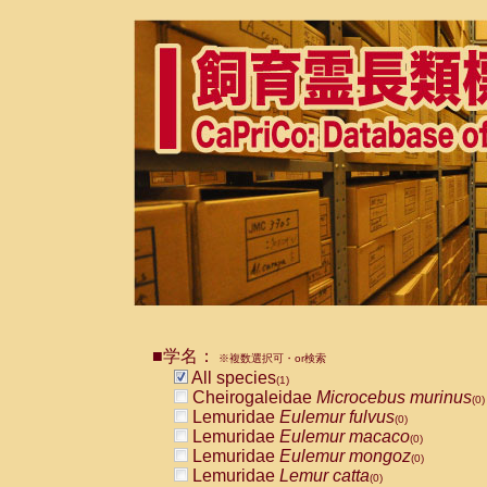
■学名：
※複数選択可・or検索
All species
(1)
Cheirogaleidae
Microcebus murinus
(0)
Lemuridae
Eulemur fulvus
(0)
Lemuridae
Eulemur macaco
(0)
Lemuridae
Eulemur mongoz
(0)
Lemuridae
Lemur catta
(0)