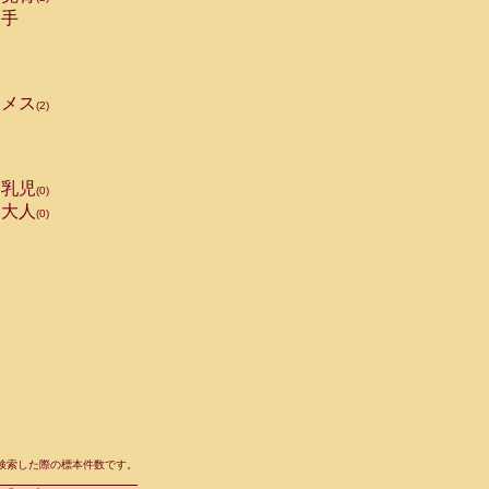
手
メス
(2)
乳児
(0)
大人
(0)
て検索した際の標本件数です。