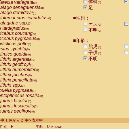
体幹
arecia variegata
(2)
(0)
alago senegalensis
足
(0)
alago demidovii
(0)
tolemur crassicaudatus
■性別：
(0)
alagidae
spp.
オス
(0)
(0)
s tardigradus
(0)
不明
(0)
ticebus coucang
(0)
ticebus pygmaeus
(0)
■年齢：
dicticus potto
(0)
胎児
(0)
rsius syrichta
(0)
子供
limico goeldii
(0)
(0)
不明
lithrix argentata
(0)
lithrix geoffroyi
(0)
lithrix humeralifer
(0)
lithrix jacchus
(0)
lithrix penicillata
(0)
lithrix
spp.
(0)
buella pygmaea
(0)
ntopithecus rosalia
(0)
uinus bicolor
(0)
uinus fuscicollis
(0)
uinus geoffroyi
(0)
uinus imperator
(0)
-2 件中 1 件から 2 件を表示中
uinus labiatus
(0)
guinus leucopus
性別：F
年齢：Unknown
(0)