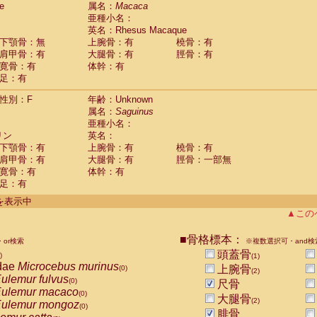
e
guinus midas
属名：
Macaca
(0)
亜種小名：
guinus mystax
(0)
英名：Rhesus Macaque
uinus nigricollis
(1)
下顎骨：無
上腕骨：有
橈骨：有
guinus oedipus
(1)
肩甲骨：有
大腿骨：有
脛骨：有
uinus weddelli
(0)
寛骨：有
体幹：有
guinus
spp.
(0)
足：有
us trivirgatus
(0)
us albifrons
(0)
性別：F
年齢：Unknown
us apella
(0)
属名：
Saguinus
bus capucinus
亜種小名：
(0)
us nigrivittatus
リン
英名：
(0)
bus
spp.
下顎骨：有
上腕骨：有
橈骨：有
(0)
miri boliviensis
肩甲骨：有
大腿骨：有
脛骨：一部無
(0)
miri sciureus
寛骨：有
体幹：有
(0)
足：有
uatta caraya
(0)
uatta fusca
(0)
件を表示中
uatta seniculus
(0)
▲この
uatta
spp.
(0)
les belzebuth
(0)
■骨格標本：
or検索
※複数選択可・and検
les geoffroyi
(0)
頭蓋骨
)
(1)
les paniscus
(0)
dae
Microcebus murinus
上腕骨
(0)
(2)
les
spp.
(0)
ulemur fulvus
(0)
尺骨
othrix lagothricha
(0)
ulemur macaco
(0)
大腿骨
othrix lagothricha cana
(2)
(0)
ulemur mongoz
(0)
Cacajao calvus rubicundus
腓骨
(0)