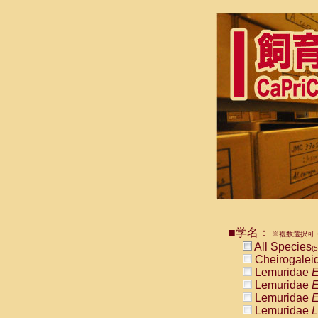
■学名：
※複数選択可・
All Species
(5
Cheirogalei
Lemuridae
E
Lemuridae
E
Lemuridae
E
Lemuridae
L