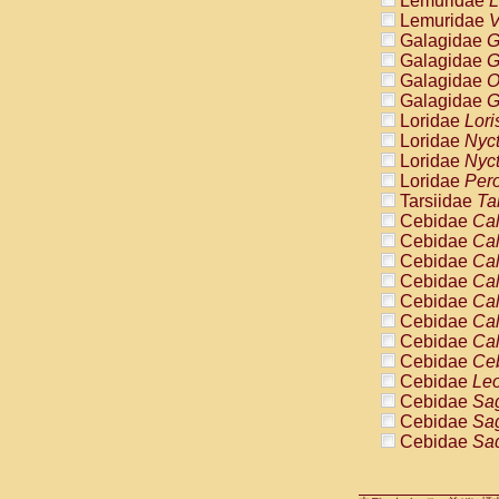
Lemuridae
L
Pitheciidae
Lemuridae
V
Pitheciidae
Galagidae
G
Pitheciidae
Galagidae
G
Pitheciidae
Galagidae
O
Pitheciidae
Galagidae
G
Pitheciidae
Loridae
Lori
Pitheciidae
Loridae
Nyc
Pitheciidae
Loridae
Nyc
Cercopithec
Loridae
Pero
Cercopithec
Tarsiidae
Ta
Cercopithec
Cebidae
Cal
Cercopithec
Cebidae
Cal
Cercopithec
Cebidae
Cal
Cercopithec
Cebidae
Cal
Cercopithec
Cebidae
Cal
Cercopithec
Cebidae
Cal
Cercopithec
Cebidae
Cal
Cercopithec
Cebidae
Ce
Cercopithec
Cebidae
Leo
Cercopithec
Cebidae
Sag
Cercopithec
Cebidae
Sag
Cercopithec
Cebidae
Sag
Cercopithec
Cebidae
Sag
Cercopithec
Cebidae
Sag
Cercopithec