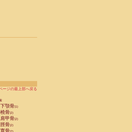
ページの最上部へ戻る
索
下顎骨
(1)
橈骨
(2)
肩甲骨
(2)
脛骨
(2)
寛骨
(2)