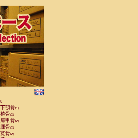
索
下顎骨
(1)
橈骨
(2)
肩甲骨
(2)
脛骨
(2)
寛骨
(2)