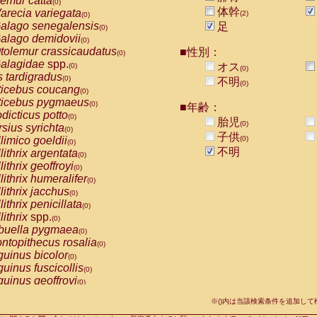
emur catta
(0)
Callicebus cupreus
(0)
体幹
arecia variegata
(2)
(0)
Callicebus donacophilus
(0)
alago senegalensis
足
(0)
Callicebus moloch
(0)
alago demidovii
(0)
Callicebus torquatus
(0)
tolemur crassicaudatus
■性別：
(0)
Callicebus
spp.
(0)
alagidae
spp.
オス
(0)
(0)
Chiropotes satanas
(0)
s tardigradus
(0)
不明
Pithecia monachus
(0)
(0)
ticebus coucang
(0)
Pithecia pithecia
(0)
ticebus pygmaeus
(0)
■年齢：
idae
Cercocebus agilis
(0)
dicticus potto
(0)
胎児
idae
Cercocebus galeritus chrysogaster
(0)
(0)
rsius syrichta
(0)
idae
Cercocebus torquatus atys
子供
(0)
limico goeldii
(0)
(0)
idae
Cercocebus torquatus lunulatus
(0)
不明
lithrix argentata
(0)
idae
Cercocebus torquatus torquatus
(0)
lithrix geoffroyi
(0)
idae
Cercocebus
hybrid
(0)
lithrix humeralifer
(0)
idae
Cercocebus
spp.
(0)
lithrix jacchus
(0)
idae
Lophocebus albigena
(0)
lithrix penicillata
(0)
idae
Papio anubis
(0)
lithrix
spp.
(0)
idae
Papio cynocephalus
(0)
buella pygmaea
(0)
idae
Papio hamadryas
(0)
ntopithecus rosalia
(0)
idae
Papio papio
(0)
uinus bicolor
(0)
idae
Papio
spp.
(0)
uinus fuscicollis
(0)
idae
Mandrillus leucophaeus
(0)
uinus geoffroyi
(0)
idae
Mandrillus sphinx
(0)
uinus imperator
(0)
idae
Theropithecus gelada
※()内は当該検索条件を追加し
(0)
uinus labiatus
(0)
idae
Macaca arctoides
(0)