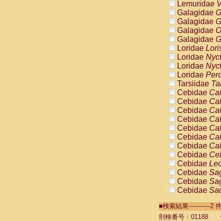
Lemuridae
V
Galagidae
G
Galagidae
G
Galagidae
O
Galagidae
G
Loridae
Lori
Loridae
Nyc
Loridae
Nyc
Loridae
Pero
Tarsiidae
Ta
Cebidae
Cal
Cebidae
Cal
Cebidae
Cal
Cebidae
Cal
Cebidae
Cal
Cebidae
Cal
Cebidae
Cal
Cebidae
Ce
Cebidae
Leo
Cebidae
Sag
Cebidae
Sag
Cebidae
Sag
Cebidae
Sag
■検索結果----------
Cebidae
Sag
Cebidae
Sa
剖検番号：01188