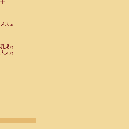
手
メス
(2)
乳児
(0)
大人
(0)