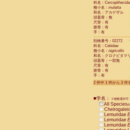
科名：Cercopithecida
Cebidae
Sa
種小名：
mulatta
Cebidae
Sa
和名：アカゲザル
Cebidae
Sag
頭蓋骨：無
Cebidae
Sa
尺骨：有
Cebidae
Sag
腓骨：有
Cebidae
Sa
手：有
Cebidae
Aot
Cebidae
Ceb
剖検番号：02272
Cebidae
Ceb
科名：Cebidae
Cebidae
Ce
種小名：
nigricollis
Cebidae
Ceb
和名：クロクビタマ
Cebidae
Ce
頭蓋骨：一部無
Cebidae
Sai
尺骨：有
腓骨：有
Cebidae
Sai
手：有
Atelidae
Alo
Atelidae
Alo
2 件中 1 件から 2 
Atelidae
Alo
Atelidae
Alo
Atelidae
Ate
■学名：
※複数選択可・
Atelidae
Ate
All Species
(5
Atelidae
Ate
Cheirogalei
Atelidae
Ate
Lemuridae
E
Atelidae
Lag
Lemuridae
E
Atelidae
Lag
Lemuridae
E
Pitheciidae