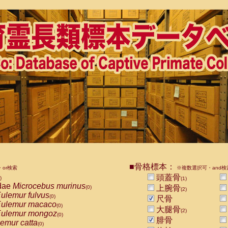
■骨格標本：
or検索
※複数選択可・and検
頭蓋骨
)
(1)
dae
Microcebus murinus
上腕骨
(0)
(2)
ulemur fulvus
(0)
尺骨
ulemur macaco
(0)
大腿骨
(2)
ulemur mongoz
(0)
腓骨
emur catta
(0)