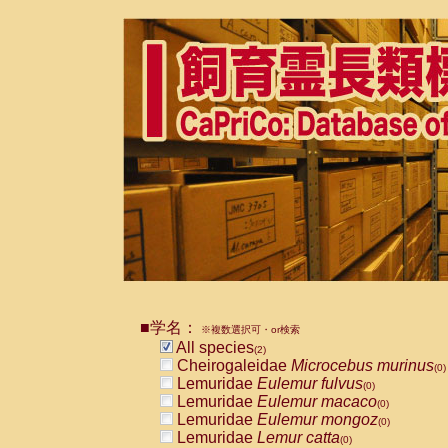
■学名：
※複数選択可・or検索
All species
(2)
Cheirogaleidae
Microcebus murinus
(0)
Lemuridae
Eulemur fulvus
(0)
Lemuridae
Eulemur macaco
(0)
Lemuridae
Eulemur mongoz
(0)
Lemuridae
Lemur catta
(0)