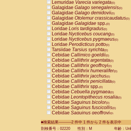
Lemuridae
Varecia variegata
(0)
Galagidae
Galago senegalensis
(0)
Galagidae
Galago demidovii
(0)
Galagidae
Otolemur crassicaudatus
(0)
Galagidae
Galagidae
spp.
(0)
Loridae
Loris tardigradus
(0)
Loridae
Nycticebus coucang
(0)
Loridae
Nycticebus pygmaeus
(0)
Loridae
Perodicticus potto
(0)
Tarsiidae
Tarsius syrichta
(0)
Cebidae
Callimico goeldii
(0)
Cebidae
Callithrix argentata
(0)
Cebidae
Callithrix geoffroyi
(0)
Cebidae
Callithrix humeralifer
(0)
Cebidae
Callithrix jacchus
(0)
Cebidae
Callithrix penicillata
(0)
Cebidae
Callithrix
spp.
(0)
Cebidae
Cebuella pygmaea
(0)
Cebidae
Leontopithecus rosalia
(0)
Cebidae
Saguinus bicolor
(0)
Cebidae
Saguinus fuscicollis
(0)
Cebidae
Saguinus geoffroyi
(0)
Cebidae
Saguinus imperator
(0)
■検索結果-----------2 件中 1 件から 2 件を表示中
Cebidae
Saguinus labiatus
(0)
Cebidae
Saguinus leucopus
剖検番号：02220
性別：M
年齢：Unk
(0)