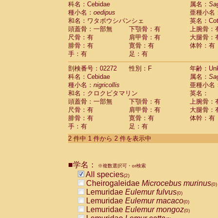
科名：Cebidae
Cebidae
Saguinus midas
属名：
Sa
(0)
種小名：
oedipus
亜種小名
Cebidae
Saguinus mystax
(0)
和名：ワタボウシパンシェ
英名：Cotto
Cebidae
Saguinus nigricollis
(1)
頭蓋骨：一部無
下顎骨：有
上腕骨：
Cebidae
Saguinus oedipus
(1)
尺骨：有
肩甲骨：有
大腿骨：
Cebidae
Saguinus weddelli
(0)
腓骨：有
寛骨：有
体幹：有
Cebidae
Saguinus
spp.
(0)
手：有
足：有
Cebidae
Aotus trivirgatus
(0)
Cebidae
Cebus albifrons
(0)
剖検番号：02272
性別：F
年齢：Unk
Cebidae
Cebus apella
科名：Cebidae
(0)
属名：
Sa
Cebidae
Cebus capucinus
種小名：
nigricollis
亜種小名
(0)
Cebidae
Cebus nigrivittatus
和名：クロクビタマリン
英名：
(0)
Cebidae
Cebus
spp.
頭蓋骨：一部無
下顎骨：有
上腕骨：
(0)
Cebidae
Saimiri boliviensis
尺骨：有
肩甲骨：有
大腿骨：
(0)
腓骨：有
Cebidae
Saimiri sciureus
寛骨：有
体幹：有
(0)
手：有
足：有
Atelidae
Alouatta caraya
(0)
Atelidae
Alouatta fusca
(0)
2 件中 1 件から 2 件を表示中
Atelidae
Alouatta seniculus
(0)
Atelidae
Alouatta
spp.
(0)
Atelidae
Ateles belzebuth
■学名：
(0)
※複数選択可・or検索
Atelidae
Ateles geoffroyi
(0)
All species
(2)
Atelidae
Ateles paniscus
(0)
Cheirogaleidae
Microcebus murinus
(0)
Atelidae
Ateles
spp.
(0)
Lemuridae
Eulemur fulvus
(0)
Atelidae
Lagothrix lagothricha
(0)
Lemuridae
Eulemur macaco
(0)
Atelidae
Lagothrix lagothricha cana
(0)
Lemuridae
Eulemur mongoz
(0)
Pitheciidae
Cacajao calvus rubicundu