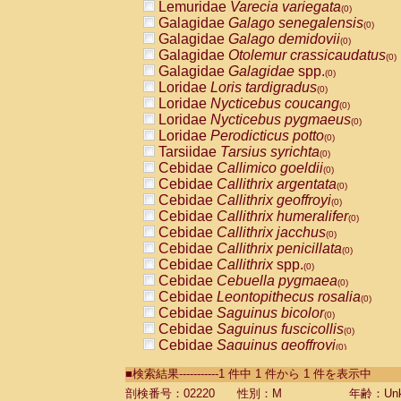
Lemuridae
Varecia variegata
(0)
Galagidae
Galago senegalensis
(0)
Galagidae
Galago demidovii
(0)
Galagidae
Otolemur crassicaudatus
(0)
Galagidae
Galagidae
spp.
(0)
Loridae
Loris tardigradus
(0)
Loridae
Nycticebus coucang
(0)
Loridae
Nycticebus pygmaeus
(0)
Loridae
Perodicticus potto
(0)
Tarsiidae
Tarsius syrichta
(0)
Cebidae
Callimico goeldii
(0)
Cebidae
Callithrix argentata
(0)
Cebidae
Callithrix geoffroyi
(0)
Cebidae
Callithrix humeralifer
(0)
Cebidae
Callithrix jacchus
(0)
Cebidae
Callithrix penicillata
(0)
Cebidae
Callithrix
spp.
(0)
Cebidae
Cebuella pygmaea
(0)
Cebidae
Leontopithecus rosalia
(0)
Cebidae
Saguinus bicolor
(0)
Cebidae
Saguinus fuscicollis
(0)
Cebidae
Saguinus geoffroyi
(0)
Cebidae
Saguinus imperator
(0)
■検索結果-----------1 件中 1 件から 1 件を表示中
Cebidae
Saguinus labiatus
(0)
Cebidae
Saguinus leucopus
剖検番号：02220
性別：M
年齢：Unk
(0)