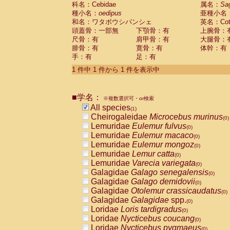
科名：Cebidae
Cebidae
Saguinus midas
属名：
Sa
(0)
種小名：
oedipus
亜種小名
Cebidae
Saguinus mystax
(0)
和名：ワタボウシパンシェ
英名：Cotto
Cebidae
Saguinus nigricollis
(0)
頭蓋骨：一部無
下顎骨：有
上腕骨：
Cebidae
Saguinus oedipus
(1)
尺骨：有
肩甲骨：有
大腿骨：
Cebidae
Saguinus weddelli
(0)
腓骨：有
寛骨：有
体幹：有
Cebidae
Saguinus
spp.
(0)
手：有
足：有
Cebidae
Aotus trivirgatus
(0)
Cebidae
Cebus albifrons
1 件中 1 件から 1 件を表示中
(0)
Cebidae
Cebus apella
(0)
Cebidae
Cebus capucinus
(0)
■学名：
Cebidae
Cebus nigrivittatus
※複数選択可・or検索
(0)
Cebidae
Cebus
spp.
All species
(0)
(1)
Cebidae
Saimiri boliviensis
Cheirogaleidae
Microcebus murinus
(0)
(0)
Cebidae
Saimiri sciureus
Lemuridae
Eulemur fulvus
(0)
(0)
Atelidae
Alouatta caraya
Lemuridae
Eulemur macaco
(0)
(0)
Atelidae
Alouatta fusca
Lemuridae
Eulemur mongoz
(0)
(0)
Atelidae
Alouatta seniculus
Lemuridae
Lemur catta
(0)
(0)
Atelidae
Alouatta
spp.
Lemuridae
Varecia variegata
(0)
(0)
Atelidae
Ateles belzebuth
Galagidae
Galago senegalensis
(0)
(0)
Atelidae
Ateles geoffroyi
Galagidae
Galago demidovii
(0)
(0)
Atelidae
Ateles paniscus
Galagidae
Otolemur crassicaudatus
(0)
(0)
Atelidae
Ateles
spp.
Galagidae
Galagidae
spp.
(0)
(0)
Atelidae
Lagothrix lagothricha
Loridae
Loris tardigradus
(0)
(0)
Atelidae
Lagothrix lagothricha cana
Loridae
Nycticebus coucang
(0)
(0)
Pitheciidae
Cacajao calvus rubicundu
Loridae
Nycticebus pygmaeus
(0)