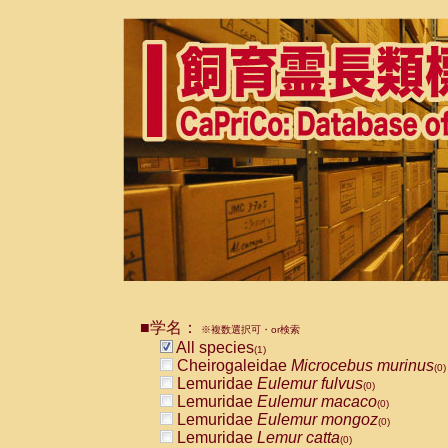
■学名：
※複数選択可・or検索
All species
(1)
Cheirogaleidae
Microcebus murinus
(0)
Lemuridae
Eulemur fulvus
(0)
Lemuridae
Eulemur macaco
(0)
Lemuridae
Eulemur mongoz
(0)
Lemuridae
Lemur catta
(0)