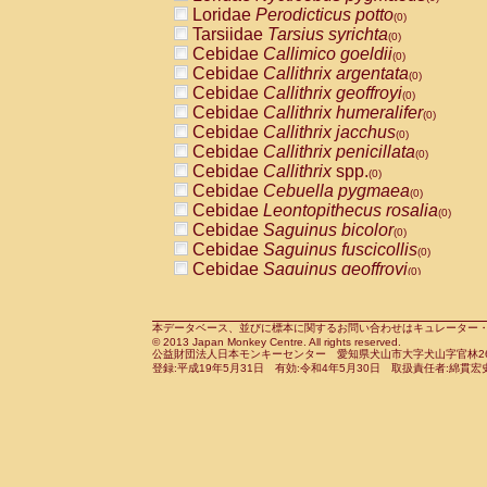
Pitheciidae
Callicebus cupreus
Loridae
Perodicticus potto
(0)
(0)
Pitheciidae
Callicebus donacophilus
Tarsiidae
Tarsius syrichta
(0
(0)
Pitheciidae
Callicebus moloch
Cebidae
Callimico goeldii
(0)
(0)
Pitheciidae
Callicebus torquatus
Cebidae
Callithrix argentata
(0)
(0)
Pitheciidae
Callicebus
spp.
Cebidae
Callithrix geoffroyi
(0)
(0)
Pitheciidae
Chiropotes satanas
Cebidae
Callithrix humeralifer
(0)
(0)
Pitheciidae
Pithecia monachus
Cebidae
Callithrix jacchus
(0)
(0)
Pitheciidae
Pithecia pithecia
Cebidae
Callithrix penicillata
(0)
(0)
Cercopithecidae
Cercocebus agilis
Cebidae
Callithrix
spp.
(0)
(0)
Cercopithecidae
Cercocebus galeritus
Cebidae
Cebuella pygmaea
(0)
Cercopithecidae
Cercocebus torquatu
Cebidae
Leontopithecus rosalia
(0)
Cercopithecidae
Cercocebus torquatus
Cebidae
Saguinus bicolor
(0)
Cercopithecidae
Cercocebus torquatu
Cebidae
Saguinus fuscicollis
(0)
Cercopithecidae
Cercocebus
hybrid
Cebidae
Saguinus geoffroyi
(0)
(0)
Cercopithecidae
Cercocebus
spp.
Cebidae
Saguinus imperator
(0)
(0)
Cercopithecidae
Lophocebus albigen
Cebidae
Saguinus labiatus
(0)
Cercopithecidae
Papio anubis
Cebidae
Saguinus leucopus
本データベース、並びに標本に関するお問い合わせはキュレーター・新宅勇太までお願い
(0)
(0)
© 2013 Japan Monkey Centre. All rights reserved.
Cercopithecidae
Papio cynocephalus
Cebidae
Saguinus midas
(
(0)
公益財団法人日本モンキーセンター 愛知県犬山市大字犬山字官林26番
Cercopithecidae
Papio hamadryas
Cebidae
Saguinus mystax
(0)
登録:平成19年5月31日 有効:令和4年5月30日 取扱責任者:綿貫宏
(0)
Cercopithecidae
Papio papio
Cebidae
Saguinus nigricollis
(0)
(0)
Cercopithecidae
Papio
spp.
Cebidae
Saguinus oedipus
(0)
(1)
Cercopithecidae
Mandrillus leucopha
Cebidae
Saguinus weddelli
(0)
Cercopithecidae
Mandrillus sphinx
Cebidae
Saguinus
spp.
(0)
(0)
Cercopithecidae
Theropithecus gelad
Cebidae
Aotus trivirgatus
(0)
Cercopithecidae
Macaca arctoides
Cebidae
Cebus albifrons
(0)
(0)