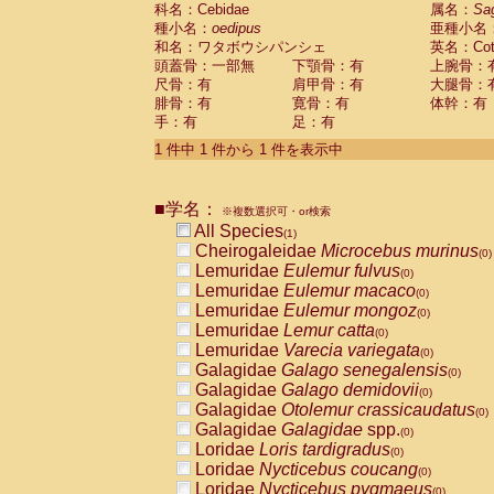
科名：Cebidae
Cebidae
Saguinus midas
属名：
Sa
(0)
種小名：
oedipus
亜種小名
Cebidae
Saguinus mystax
(0)
和名：ワタボウシパンシェ
英名：Cotto
Cebidae
Saguinus nigricollis
(0)
頭蓋骨：一部無
下顎骨：有
上腕骨：
Cebidae
Saguinus oedipus
(1)
尺骨：有
肩甲骨：有
大腿骨：
Cebidae
Saguinus weddelli
(0)
腓骨：有
寛骨：有
体幹：有
Cebidae
Saguinus
spp.
(0)
手：有
足：有
Cebidae
Aotus trivirgatus
(0)
Cebidae
Cebus albifrons
1 件中 1 件から 1 件を表示中
(0)
Cebidae
Cebus apella
(0)
Cebidae
Cebus capucinus
(0)
■学名：
Cebidae
Cebus nigrivittatus
※複数選択可・or検索
(0)
Cebidae
Cebus
spp.
All Species
(0)
(1)
Cebidae
Saimiri boliviensis
Cheirogaleidae
Microcebus murinus
(0)
(0)
Cebidae
Saimiri sciureus
Lemuridae
Eulemur fulvus
(0)
(0)
Atelidae
Alouatta caraya
Lemuridae
Eulemur macaco
(0)
(0)
Atelidae
Alouatta fusca
Lemuridae
Eulemur mongoz
(0)
(0)
Atelidae
Alouatta seniculus
Lemuridae
Lemur catta
(0)
(0)
Atelidae
Alouatta
spp.
Lemuridae
Varecia variegata
(0)
(0)
Atelidae
Ateles belzebuth
Galagidae
Galago senegalensis
(0)
(0)
Atelidae
Ateles geoffroyi
Galagidae
Galago demidovii
(0)
(0)
Atelidae
Ateles paniscus
Galagidae
Otolemur crassicaudatus
(0)
(0)
Atelidae
Ateles
spp.
Galagidae
Galagidae
spp.
(0)
(0)
Atelidae
Lagothrix lagothricha
Loridae
Loris tardigradus
(0)
(0)
Atelidae
Lagothrix lagothricha cana
Loridae
Nycticebus coucang
(0)
(0)
Pitheciidae
Cacajao calvus rubicundu
Loridae
Nycticebus pygmaeus
(0)