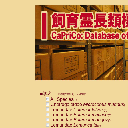
■学名：
※複数選択可・or検索
All Species
(1)
Cheirogaleidae
Microcebus murinus
(0)
Lemuridae
Eulemur fulvus
(0)
Lemuridae
Eulemur macaco
(0)
Lemuridae
Eulemur mongoz
(0)
Lemuridae
Lemur catta
(0)