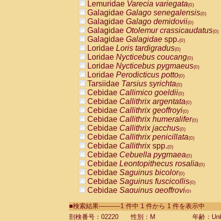
Lemuridae
Varecia variegata
(0)
Galagidae
Galago senegalensis
(0)
Galagidae
Galago demidovii
(0)
Galagidae
Otolemur crassicaudatus
(0)
Galagidae
Galagidae
spp.
(0)
Loridae
Loris tardigradus
(0)
Loridae
Nycticebus coucang
(0)
Loridae
Nycticebus pygmaeus
(0)
Loridae
Perodicticus potto
(0)
Tarsiidae
Tarsius syrichta
(0)
Cebidae
Callimico goeldii
(0)
Cebidae
Callithrix argentata
(0)
Cebidae
Callithrix geoffroyi
(0)
Cebidae
Callithrix humeralifer
(0)
Cebidae
Callithrix jacchus
(0)
Cebidae
Callithrix penicillata
(0)
Cebidae
Callithrix
spp.
(0)
Cebidae
Cebuella pygmaea
(0)
Cebidae
Leontopithecus rosalia
(0)
Cebidae
Saguinus bicolor
(0)
Cebidae
Saguinus fuscicollis
(0)
Cebidae
Saguinus geoffroyi
(0)
Cebidae
Saguinus imperator
(0)
■検索結果-----------1 件中 1 件から 1 件を表示中
Cebidae
Saguinus labiatus
(0)
Cebidae
Saguinus leucopus
剖検番号：02220
性別：M
年齢：Unk
(0)