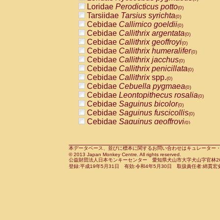
Pitheciidae
Callicebus cupreus
Loridae
Perodicticus potto
(0)
(0)
Pitheciidae
Callicebus donacophilus
Tarsiidae
Tarsius syrichta
(0
(0)
Pitheciidae
Callicebus moloch
Cebidae
Callimico goeldii
(0)
(0)
Pitheciidae
Callicebus torquatus
Cebidae
Callithrix argentata
(0)
(0)
Pitheciidae
Callicebus
spp.
Cebidae
Callithrix geoffroyi
(0)
(0)
Pitheciidae
Chiropotes satanas
Cebidae
Callithrix humeralifer
(0)
(0)
Pitheciidae
Pithecia monachus
Cebidae
Callithrix jacchus
(0)
(0)
Pitheciidae
Pithecia pithecia
Cebidae
Callithrix penicillata
(0)
(0)
Cercopithecidae
Cercocebus agilis
Cebidae
Callithrix
spp.
(0)
(0)
Cercopithecidae
Cercocebus galeritus
Cebidae
Cebuella pygmaea
(0)
Cercopithecidae
Cercocebus torquatu
Cebidae
Leontopithecus rosalia
(0)
Cercopithecidae
Cercocebus torquatus
Cebidae
Saguinus bicolor
(0)
Cercopithecidae
Cercocebus torquatu
Cebidae
Saguinus fuscicollis
(0)
Cercopithecidae
Cercocebus
hybrid
Cebidae
Saguinus geoffroyi
(0)
(0)
Cercopithecidae
Cercocebus
spp.
Cebidae
Saguinus imperator
(0)
(0)
Cercopithecidae
Lophocebus albigen
Cebidae
Saguinus labiatus
(0)
Cercopithecidae
Papio anubis
Cebidae
Saguinus leucopus
本データベース、並びに標本に関するお問い合わせはキュレーター・新宅勇太までお願い
(0)
(0)
© 2013 Japan Monkey Centre. All rights reserved.
Cercopithecidae
Papio cynocephalus
Cebidae
Saguinus midas
(
(0)
公益財団法人日本モンキーセンター 愛知県犬山市大字犬山字官林26番
Cercopithecidae
Papio hamadryas
Cebidae
Saguinus mystax
(0)
登録:平成19年5月31日 有効:令和4年5月30日 取扱責任者:綿貫宏
(0)
Cercopithecidae
Papio papio
Cebidae
Saguinus nigricollis
(0)
(0)
Cercopithecidae
Papio
spp.
Cebidae
Saguinus oedipus
(0)
(1)
Cercopithecidae
Mandrillus leucopha
Cebidae
Saguinus weddelli
(0)
Cercopithecidae
Mandrillus sphinx
Cebidae
Saguinus
spp.
(0)
(0)
Cercopithecidae
Theropithecus gelad
Cebidae
Aotus trivirgatus
(0)
Cercopithecidae
Macaca arctoides
Cebidae
Cebus albifrons
(0)
(0)