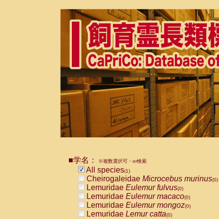
■学名：
※複数選択可・or検索
All species
(1)
Cheirogaleidae
Microcebus murinus
(0)
Lemuridae
Eulemur fulvus
(0)
Lemuridae
Eulemur macaco
(0)
Lemuridae
Eulemur mongoz
(0)
Lemuridae
Lemur catta
(0)