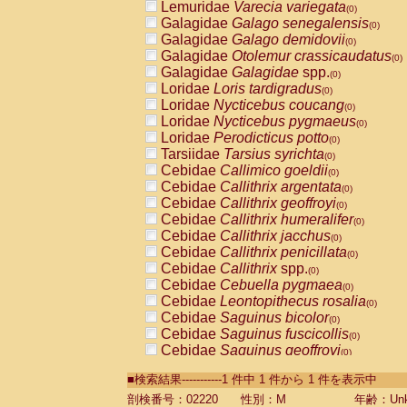
Lemuridae
Varecia variegata
(0)
Galagidae
Galago senegalensis
(0)
Galagidae
Galago demidovii
(0)
Galagidae
Otolemur crassicaudatus
(0)
Galagidae
Galagidae
spp.
(0)
Loridae
Loris tardigradus
(0)
Loridae
Nycticebus coucang
(0)
Loridae
Nycticebus pygmaeus
(0)
Loridae
Perodicticus potto
(0)
Tarsiidae
Tarsius syrichta
(0)
Cebidae
Callimico goeldii
(0)
Cebidae
Callithrix argentata
(0)
Cebidae
Callithrix geoffroyi
(0)
Cebidae
Callithrix humeralifer
(0)
Cebidae
Callithrix jacchus
(0)
Cebidae
Callithrix penicillata
(0)
Cebidae
Callithrix
spp.
(0)
Cebidae
Cebuella pygmaea
(0)
Cebidae
Leontopithecus rosalia
(0)
Cebidae
Saguinus bicolor
(0)
Cebidae
Saguinus fuscicollis
(0)
Cebidae
Saguinus geoffroyi
(0)
Cebidae
Saguinus imperator
(0)
■検索結果-----------1 件中 1 件から 1 件を表示中
Cebidae
Saguinus labiatus
(0)
Cebidae
Saguinus leucopus
剖検番号：02220
性別：M
年齢：Unk
(0)