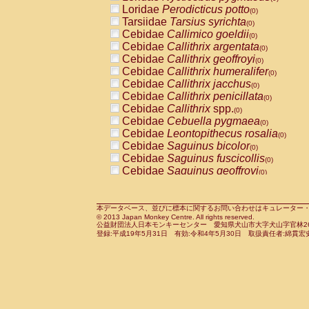
Pitheciidae
Callicebus cupreus
Loridae
Perodicticus potto
(0)
(0)
Pitheciidae
Callicebus donacophilus
Tarsiidae
Tarsius syrichta
(0
(0)
Pitheciidae
Callicebus moloch
Cebidae
Callimico goeldii
(0)
(0)
Pitheciidae
Callicebus torquatus
Cebidae
Callithrix argentata
(0)
(0)
Pitheciidae
Callicebus
spp.
Cebidae
Callithrix geoffroyi
(0)
(0)
Pitheciidae
Chiropotes satanas
Cebidae
Callithrix humeralifer
(0)
(0)
Pitheciidae
Pithecia monachus
Cebidae
Callithrix jacchus
(0)
(0)
Pitheciidae
Pithecia pithecia
Cebidae
Callithrix penicillata
(0)
(0)
Cercopithecidae
Cercocebus agilis
Cebidae
Callithrix
spp.
(0)
(0)
Cercopithecidae
Cercocebus galeritus
Cebidae
Cebuella pygmaea
(0)
Cercopithecidae
Cercocebus torquatu
Cebidae
Leontopithecus rosalia
(0)
Cercopithecidae
Cercocebus torquatus
Cebidae
Saguinus bicolor
(0)
Cercopithecidae
Cercocebus torquatu
Cebidae
Saguinus fuscicollis
(0)
Cercopithecidae
Cercocebus
hybrid
Cebidae
Saguinus geoffroyi
(0)
(0)
Cercopithecidae
Cercocebus
spp.
Cebidae
Saguinus imperator
(0)
(0)
Cercopithecidae
Lophocebus albigen
Cebidae
Saguinus labiatus
(0)
Cercopithecidae
Papio anubis
Cebidae
Saguinus leucopus
本データベース、並びに標本に関するお問い合わせはキュレーター・新宅勇太までお願い
(0)
(0)
© 2013 Japan Monkey Centre. All rights reserved.
Cercopithecidae
Papio cynocephalus
Cebidae
Saguinus midas
(
(0)
公益財団法人日本モンキーセンター 愛知県犬山市大字犬山字官林26番
Cercopithecidae
Papio hamadryas
Cebidae
Saguinus mystax
(0)
登録:平成19年5月31日 有効:令和4年5月30日 取扱責任者:綿貫宏
(0)
Cercopithecidae
Papio papio
Cebidae
Saguinus nigricollis
(0)
(0)
Cercopithecidae
Papio
spp.
Cebidae
Saguinus oedipus
(0)
(1)
Cercopithecidae
Mandrillus leucopha
Cebidae
Saguinus weddelli
(0)
Cercopithecidae
Mandrillus sphinx
Cebidae
Saguinus
spp.
(0)
(0)
Cercopithecidae
Theropithecus gelad
Cebidae
Aotus trivirgatus
(0)
Cercopithecidae
Macaca arctoides
Cebidae
Cebus albifrons
(0)
(0)