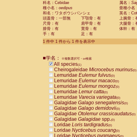
科名：Cebidae
Cebidae
Saguinus midas
属名：
Sa
(0)
種小名：
oedipus
亜種小名
Cebidae
Saguinus mystax
(0)
和名：ワタボウシパンシェ
英名：Cotto
Cebidae
Saguinus nigricollis
(0)
頭蓋骨：一部無
下顎骨：有
上腕骨：
Cebidae
Saguinus oedipus
(1)
尺骨：有
肩甲骨：有
大腿骨：
Cebidae
Saguinus weddelli
(0)
腓骨：有
寛骨：有
体幹：有
Cebidae
Saguinus
spp.
(0)
手：有
足：有
Cebidae
Aotus trivirgatus
(0)
Cebidae
Cebus albifrons
1 件中 1 件から 1 件を表示中
(0)
Cebidae
Cebus apella
(0)
Cebidae
Cebus capucinus
(0)
■学名：
Cebidae
Cebus nigrivittatus
※複数選択可・or検索
(0)
Cebidae
Cebus
spp.
All species
(0)
(1)
Cebidae
Saimiri boliviensis
Cheirogaleidae
Microcebus murinus
(0)
(0)
Cebidae
Saimiri sciureus
Lemuridae
Eulemur fulvus
(0)
(0)
Atelidae
Alouatta caraya
Lemuridae
Eulemur macaco
(0)
(0)
Atelidae
Alouatta fusca
Lemuridae
Eulemur mongoz
(0)
(0)
Atelidae
Alouatta seniculus
Lemuridae
Lemur catta
(0)
(0)
Atelidae
Alouatta
spp.
Lemuridae
Varecia variegata
(0)
(0)
Atelidae
Ateles belzebuth
Galagidae
Galago senegalensis
(0)
(0)
Atelidae
Ateles geoffroyi
Galagidae
Galago demidovii
(0)
(0)
Atelidae
Ateles paniscus
Galagidae
Otolemur crassicaudatus
(0)
(0)
Atelidae
Ateles
spp.
Galagidae
Galagidae
spp.
(0)
(0)
Atelidae
Lagothrix lagothricha
Loridae
Loris tardigradus
(0)
(0)
Atelidae
Lagothrix lagothricha cana
Loridae
Nycticebus coucang
(0)
(0)
Pitheciidae
Cacajao calvus rubicundu
Loridae
Nycticebus pygmaeus
(0)