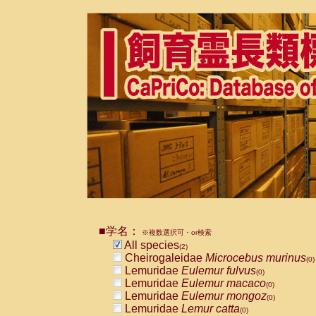
■学名：
※複数選択可・or検索
All species
(2)
Cheirogaleidae
Microcebus murinus
(0)
Lemuridae
Eulemur fulvus
(0)
Lemuridae
Eulemur macaco
(0)
Lemuridae
Eulemur mongoz
(0)
Lemuridae
Lemur catta
(0)