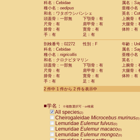
科名：Cebidae
Cebidae
Saguinus midas
属名：
Sa
(0)
種小名：
oedipus
亜種小名
Cebidae
Saguinus mystax
(0)
和名：ワタボウシパンシェ
英名：Cotto
Cebidae
Saguinus nigricollis
(1)
頭蓋骨：一部無
下顎骨：有
上腕骨：
Cebidae
Saguinus oedipus
(1)
尺骨：有
肩甲骨：有
大腿骨：
Cebidae
Saguinus weddelli
(0)
腓骨：有
寛骨：有
体幹：有
Cebidae
Saguinus
spp.
(0)
手：有
足：有
Cebidae
Aotus trivirgatus
(0)
Cebidae
Cebus albifrons
(0)
剖検番号：02272
性別：F
年齢：Unk
Cebidae
Cebus apella
科名：Cebidae
(0)
属名：
Sa
Cebidae
Cebus capucinus
種小名：
nigricollis
亜種小名
(0)
Cebidae
Cebus nigrivittatus
和名：クロクビタマリン
英名：
(0)
Cebidae
Cebus
spp.
頭蓋骨：一部無
下顎骨：有
上腕骨：
(0)
Cebidae
Saimiri boliviensis
尺骨：有
肩甲骨：有
大腿骨：
(0)
腓骨：有
Cebidae
Saimiri sciureus
寛骨：有
体幹：有
(0)
手：有
足：有
Atelidae
Alouatta caraya
(0)
Atelidae
Alouatta fusca
(0)
2 件中 1 件から 2 件を表示中
Atelidae
Alouatta seniculus
(0)
Atelidae
Alouatta
spp.
(0)
Atelidae
Ateles belzebuth
■学名：
(0)
※複数選択可・or検索
Atelidae
Ateles geoffroyi
(0)
All species
(2)
Atelidae
Ateles paniscus
(0)
Cheirogaleidae
Microcebus murinus
(0)
Atelidae
Ateles
spp.
(0)
Lemuridae
Eulemur fulvus
(0)
Atelidae
Lagothrix lagothricha
(0)
Lemuridae
Eulemur macaco
(0)
Atelidae
Lagothrix lagothricha cana
(0)
Lemuridae
Eulemur mongoz
(0)
Pitheciidae
Cacajao calvus rubicundu