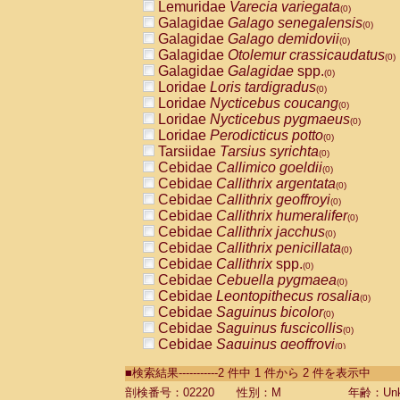
Lemuridae
Varecia variegata
(0)
Galagidae
Galago senegalensis
(0)
Galagidae
Galago demidovii
(0)
Galagidae
Otolemur crassicaudatus
(0)
Galagidae
Galagidae
spp.
(0)
Loridae
Loris tardigradus
(0)
Loridae
Nycticebus coucang
(0)
Loridae
Nycticebus pygmaeus
(0)
Loridae
Perodicticus potto
(0)
Tarsiidae
Tarsius syrichta
(0)
Cebidae
Callimico goeldii
(0)
Cebidae
Callithrix argentata
(0)
Cebidae
Callithrix geoffroyi
(0)
Cebidae
Callithrix humeralifer
(0)
Cebidae
Callithrix jacchus
(0)
Cebidae
Callithrix penicillata
(0)
Cebidae
Callithrix
spp.
(0)
Cebidae
Cebuella pygmaea
(0)
Cebidae
Leontopithecus rosalia
(0)
Cebidae
Saguinus bicolor
(0)
Cebidae
Saguinus fuscicollis
(0)
Cebidae
Saguinus geoffroyi
(0)
Cebidae
Saguinus imperator
(0)
■検索結果-----------2 件中 1 件から 2 件を表示中
Cebidae
Saguinus labiatus
(0)
Cebidae
Saguinus leucopus
剖検番号：02220
性別：M
年齢：Unk
(0)