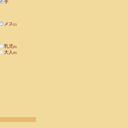
手
メス
(1)
乳児
(0)
大人
(0)