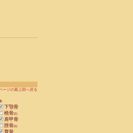
ページの最上部へ戻る
索
下顎骨
橈骨
(2)
肩甲骨
脛骨
(2)
寛骨