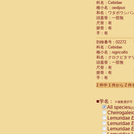
科名：Cebidae
Cebidae
Sa
種小名：
oedipus
Cebidae
Sa
和名：ワタボウシパ
Cebidae
Sag
頭蓋骨：一部無
Cebidae
Sa
尺骨：有
Cebidae
Sag
腓骨：有
Cebidae
Sa
手：有
Cebidae
Aot
Cebidae
Ceb
剖検番号：02272
Cebidae
Ceb
科名：Cebidae
Cebidae
Ce
種小名：
nigricollis
Cebidae
Ceb
和名：クロクビタマ
Cebidae
Ce
頭蓋骨：一部無
Cebidae
Sai
尺骨：有
腓骨：有
Cebidae
Sai
手：有
Atelidae
Alo
Atelidae
Alo
2 件中 1 件から 2 
Atelidae
Alo
Atelidae
Alo
Atelidae
Ate
■学名：
※複数選択可・
Atelidae
Ate
All species
(2)
Atelidae
Ate
Cheirogalei
Atelidae
Ate
Lemuridae
E
Atelidae
Lag
Lemuridae
E
Atelidae
Lag
Lemuridae
E
Pitheciidae