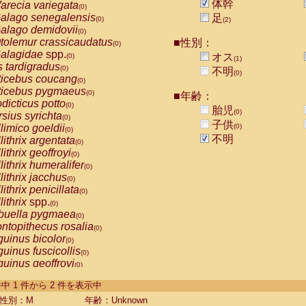
体幹
arecia variegata
(0)
alago senegalensis
足
(0)
(2)
alago demidovii
(0)
tolemur crassicaudatus
■性別：
(0)
alagidae
spp.
オス
(0)
(1)
s tardigradus
(0)
不明
(0)
ticebus coucang
(0)
ticebus pygmaeus
(0)
■年齢：
dicticus potto
(0)
胎児
(0)
rsius syrichta
(0)
子供
limico goeldii
(0)
(0)
不明
lithrix argentata
(0)
lithrix geoffroyi
(0)
lithrix humeralifer
(0)
lithrix jacchus
(0)
lithrix penicillata
(0)
lithrix
spp.
(0)
buella pygmaea
(0)
ntopithecus rosalia
(0)
uinus bicolor
(0)
uinus fuscicollis
(0)
uinus geoffroyi
(0)
uinus imperator
(0)
-2 件中 1 件から 2 件を表示中
uinus labiatus
(0)
guinus leucopus
性別：M
年齢：Unknown
(0)