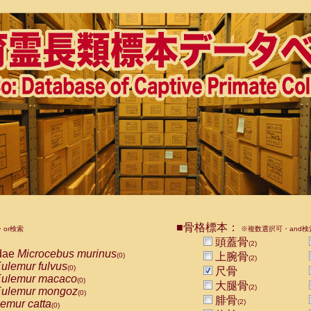
■骨格標本：
or検索
※複数選択可・and検
頭蓋骨
(2)
dae
Microcebus murinus
上腕骨
(0)
(2)
ulemur fulvus
(0)
尺骨
ulemur macaco
(0)
大腿骨
(2)
ulemur mongoz
(0)
腓骨
emur catta
(2)
(0)