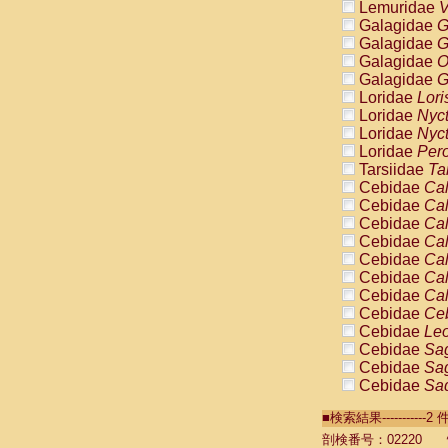
Lemuridae
V
Galagidae
G
Galagidae
G
Galagidae
O
Galagidae
G
Loridae
Lori
Loridae
Nyc
Loridae
Nyc
Loridae
Pero
Tarsiidae
Ta
Cebidae
Cal
Cebidae
Cal
Cebidae
Cal
Cebidae
Cal
Cebidae
Cal
Cebidae
Cal
Cebidae
Cal
Cebidae
Ce
Cebidae
Leo
Cebidae
Sag
Cebidae
Sag
Cebidae
Sag
Cebidae
Sag
■検索結果----------
Cebidae
Sag
Cebidae
Sa
剖検番号：02220