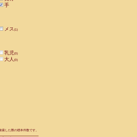
手
メス
(1)
乳児
(0)
大人
(0)
て検索した際の標本件数です。