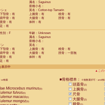
guinus midas
属名：
Saguinus
(0)
亜種小名：
guinus mystax
(0)
ンシェ
英名：Cotton-top Tamarin
uinus nigricollis
(1)
下顎骨：有
上腕骨：有
橈骨：有
guinus oedipus
(1)
肩甲骨：有
大腿骨：有
脛骨：有
uinus weddelli
(0)
寛骨：有
体幹：有
guinus
spp.
(0)
足：有
us trivirgatus
(0)
us albifrons
(0)
性別：F
年齢：Unknown
us apella
(0)
属名：
Saguinus
bus capucinus
亜種小名：
(0)
us nigrivittatus
リン
英名：
(0)
bus
spp.
下顎骨：有
上腕骨：有
橈骨：有
(0)
miri boliviensis
肩甲骨：有
大腿骨：有
脛骨：一部無
(0)
miri sciureus
寛骨：有
体幹：有
(0)
足：有
uatta caraya
(0)
uatta fusca
(0)
件を表示中
uatta seniculus
(0)
▲この
uatta
spp.
(0)
les belzebuth
(0)
■骨格標本：
or検索
※複数選択可・and検
les geoffroyi
(0)
頭蓋骨
(2)
les paniscus
(0)
dae
Microcebus murinus
上腕骨
(0)
(2)
les
spp.
(0)
ulemur fulvus
(0)
尺骨
othrix lagothricha
(0)
ulemur macaco
(0)
大腿骨
othrix lagothricha cana
(2)
(0)
ulemur mongoz
(0)
Cacajao calvus rubicundus
腓骨
(0)
(2)