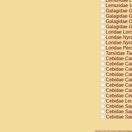
Lemuridae
L
Pitheciidae
Lemuridae
V
Pitheciidae
Galagidae
G
Pitheciidae
Galagidae
G
Pitheciidae
Galagidae
O
Pitheciidae
Galagidae
G
Pitheciidae
Loridae
Lori
Pitheciidae
Loridae
Nyc
Pitheciidae
Loridae
Nyc
Cercopithec
Loridae
Pero
Cercopithec
Tarsiidae
Ta
Cercopithec
Cebidae
Cal
Cercopithec
Cebidae
Cal
Cercopithec
Cebidae
Cal
Cercopithec
Cebidae
Cal
Cercopithec
Cebidae
Cal
Cercopithec
Cebidae
Cal
Cercopithec
Cebidae
Cal
Cercopithec
Cebidae
Ce
Cercopithec
Cebidae
Leo
Cercopithec
Cebidae
Sag
Cercopithec
Cebidae
Sag
Cercopithec
Cebidae
Sag
Cercopithec
Cebidae
Sag
Cercopithec
Cebidae
Sag
Cercopithec