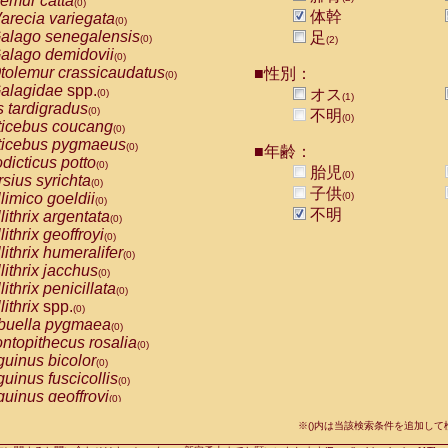
emur catta
(0)
Callicebus cupreus
(0)
体幹
arecia variegata
(0)
Callicebus donacophilus
(0)
alago senegalensis
足
(0)
(2)
Callicebus moloch
(0)
alago demidovii
(0)
Callicebus torquatus
(0)
tolemur crassicaudatus
■性別：
(0)
Callicebus
spp.
(0)
alagidae
spp.
オス
(0)
(1)
Chiropotes satanas
(0)
s tardigradus
(0)
不明
Pithecia monachus
(0)
(0)
ticebus coucang
(0)
Pithecia pithecia
(0)
ticebus pygmaeus
(0)
■年齢：
idae
Cercocebus agilis
(0)
dicticus potto
(0)
胎児
idae
Cercocebus galeritus chrysogaster
(0)
(0)
rsius syrichta
(0)
idae
Cercocebus torquatus atys
子供
(0)
limico goeldii
(0)
(0)
idae
Cercocebus torquatus lunulatus
(0)
不明
lithrix argentata
(0)
idae
Cercocebus torquatus torquatus
(0)
lithrix geoffroyi
(0)
idae
Cercocebus
hybrid
(0)
lithrix humeralifer
(0)
idae
Cercocebus
spp.
(0)
lithrix jacchus
(0)
idae
Lophocebus albigena
(0)
lithrix penicillata
(0)
idae
Papio anubis
(0)
lithrix
spp.
(0)
idae
Papio cynocephalus
(0)
buella pygmaea
(0)
idae
Papio hamadryas
(0)
ntopithecus rosalia
(0)
idae
Papio papio
(0)
uinus bicolor
(0)
idae
Papio
spp.
(0)
uinus fuscicollis
(0)
idae
Mandrillus leucophaeus
(0)
uinus geoffroyi
(0)
idae
Mandrillus sphinx
(0)
uinus imperator
(0)
idae
Theropithecus gelada
※()内は当該検索条件を追加し
(0)
uinus labiatus
(0)
idae
Macaca arctoides
(0)