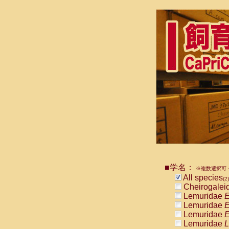
■学名：
※複数選択可・
All species
(2)
Cheirogalei
Lemuridae
E
Lemuridae
E
Lemuridae
E
Lemuridae
L