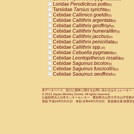
Pitheciidae
Callicebus cupreus
Loridae
Perodicticus potto
(0)
(0)
Pitheciidae
Callicebus donacophilus
Tarsiidae
Tarsius syrichta
(0
(0)
Pitheciidae
Callicebus moloch
Cebidae
Callimico goeldii
(0)
(0)
Pitheciidae
Callicebus torquatus
Cebidae
Callithrix argentata
(0)
(0)
Pitheciidae
Callicebus
spp.
Cebidae
Callithrix geoffroyi
(0)
(0)
Pitheciidae
Chiropotes satanas
Cebidae
Callithrix humeralifer
(0)
(0)
Pitheciidae
Pithecia monachus
Cebidae
Callithrix jacchus
(0)
(0)
Pitheciidae
Pithecia pithecia
Cebidae
Callithrix penicillata
(0)
(0)
Cercopithecidae
Cercocebus agilis
Cebidae
Callithrix
spp.
(0)
(0)
Cercopithecidae
Cercocebus galeritus
Cebidae
Cebuella pygmaea
(0)
Cercopithecidae
Cercocebus torquatu
Cebidae
Leontopithecus rosalia
(0)
Cercopithecidae
Cercocebus torquatus
Cebidae
Saguinus bicolor
(0)
Cercopithecidae
Cercocebus torquatu
Cebidae
Saguinus fuscicollis
(0)
Cercopithecidae
Cercocebus
hybrid
Cebidae
Saguinus geoffroyi
(0)
(0)
Cercopithecidae
Cercocebus
spp.
Cebidae
Saguinus imperator
(0)
(0)
Cercopithecidae
Lophocebus albigen
Cebidae
Saguinus labiatus
(0)
Cercopithecidae
Papio anubis
Cebidae
Saguinus leucopus
本データベース、並びに標本に関するお問い合わせはキュレーター・新宅勇太までお願い
(0)
(0)
© 2013 Japan Monkey Centre. All rights reserved.
Cercopithecidae
Papio cynocephalus
Cebidae
Saguinus midas
(
(0)
公益財団法人日本モンキーセンター 愛知県犬山市大字犬山字官林26番
Cercopithecidae
Papio hamadryas
Cebidae
Saguinus mystax
(0)
登録:平成19年5月31日 有効:令和4年5月30日 取扱責任者:綿貫宏
(0)
Cercopithecidae
Papio papio
Cebidae
Saguinus nigricollis
(0)
(0)
Cercopithecidae
Papio
spp.
Cebidae
Saguinus oedipus
(0)
(1)
Cercopithecidae
Mandrillus leucopha
Cebidae
Saguinus weddelli
(0)
Cercopithecidae
Mandrillus sphinx
Cebidae
Saguinus
spp.
(0)
(0)
Cercopithecidae
Theropithecus gelad
Cebidae
Aotus trivirgatus
(0)
Cercopithecidae
Macaca arctoides
Cebidae
Cebus albifrons
(0)
(0)