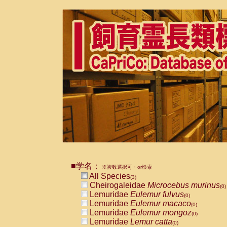
■学名：
※複数選択可・or検索
All Species
(3)
Cheirogaleidae
Microcebus murinus
(0)
Lemuridae
Eulemur fulvus
(0)
Lemuridae
Eulemur macaco
(0)
Lemuridae
Eulemur mongoz
(0)
Lemuridae
Lemur catta
(0)