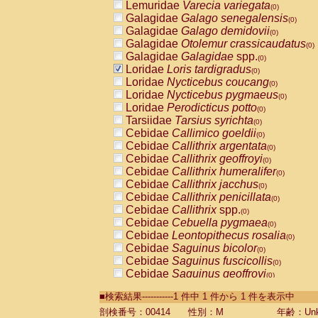
Lemuridae
Varecia variegata
(0)
Galagidae
Galago senegalensis
(0)
Galagidae
Galago demidovii
(0)
Galagidae
Otolemur crassicaudatus
(0)
Galagidae
Galagidae
spp.
(0)
Loridae
Loris tardigradus
(0)
Loridae
Nycticebus coucang
(0)
Loridae
Nycticebus pygmaeus
(0)
Loridae
Perodicticus potto
(0)
Tarsiidae
Tarsius syrichta
(0)
Cebidae
Callimico goeldii
(0)
Cebidae
Callithrix argentata
(0)
Cebidae
Callithrix geoffroyi
(0)
Cebidae
Callithrix humeralifer
(0)
Cebidae
Callithrix jacchus
(0)
Cebidae
Callithrix penicillata
(0)
Cebidae
Callithrix
spp.
(0)
Cebidae
Cebuella pygmaea
(0)
Cebidae
Leontopithecus rosalia
(0)
Cebidae
Saguinus bicolor
(0)
Cebidae
Saguinus fuscicollis
(0)
Cebidae
Saguinus geoffroyi
(0)
Cebidae
Saguinus imperator
(0)
■検索結果-----------1 件中 1 件から 1 件を表示中
Cebidae
Saguinus labiatus
(0)
Cebidae
Saguinus leucopus
剖検番号：00414
性別：M
年齢：Unk
(0)