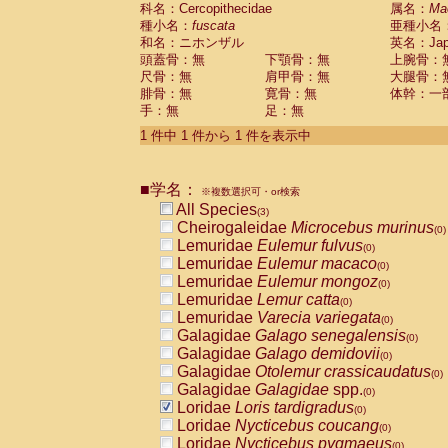
科名：Cercopithecidae
Cebidae
Saguinus midas
属名：
Ma
(0)
種小名：
fuscata
亜種小名
Cebidae
Saguinus mystax
(0)
和名：ニホンザル
英名：Japa
Cebidae
Saguinus nigricollis
(0)
頭蓋骨：無
下顎骨：無
上腕骨：
Cebidae
Saguinus oedipus
(1)
尺骨：無
肩甲骨：無
大腿骨：
Cebidae
Saguinus weddelli
(0)
腓骨：無
寛骨：無
体幹：一
Cebidae
Saguinus
spp.
(0)
手：無
足：無
Cebidae
Aotus trivirgatus
(0)
Cebidae
Cebus albifrons
1 件中 1 件から 1 件を表示中
(0)
Cebidae
Cebus apella
(0)
Cebidae
Cebus capucinus
(0)
■学名：
Cebidae
Cebus nigrivittatus
※複数選択可・or検索
(0)
Cebidae
Cebus
spp.
All Species
(0)
(3)
Cebidae
Saimiri boliviensis
Cheirogaleidae
Microcebus murinus
(0)
(0)
Cebidae
Saimiri sciureus
Lemuridae
Eulemur fulvus
(0)
(0)
Atelidae
Alouatta caraya
Lemuridae
Eulemur macaco
(0)
(0)
Atelidae
Alouatta fusca
Lemuridae
Eulemur mongoz
(0)
(0)
Atelidae
Alouatta seniculus
Lemuridae
Lemur catta
(0)
(0)
Atelidae
Alouatta
spp.
Lemuridae
Varecia variegata
(0)
(0)
Atelidae
Ateles belzebuth
Galagidae
Galago senegalensis
(0)
(0)
Atelidae
Ateles geoffroyi
Galagidae
Galago demidovii
(0)
(0)
Atelidae
Ateles paniscus
Galagidae
Otolemur crassicaudatus
(0)
(0)
Atelidae
Ateles
spp.
Galagidae
Galagidae
spp.
(0)
(0)
Atelidae
Lagothrix lagothricha
Loridae
Loris tardigradus
(0)
(0)
Atelidae
Lagothrix lagothricha cana
Loridae
Nycticebus coucang
(0)
(0)
Pitheciidae
Cacajao calvus rubicundu
Loridae
Nycticebus pygmaeus
(0)