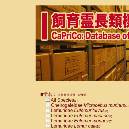
■学名：
※複数選択可・or検索
All Species
(3)
Cheirogaleidae
Microcebus murinus
(0)
Lemuridae
Eulemur fulvus
(0)
Lemuridae
Eulemur macaco
(0)
Lemuridae
Eulemur mongoz
(0)
Lemuridae
Lemur catta
(0)