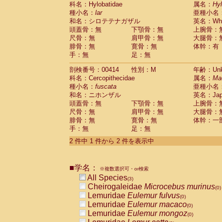
科名：Hylobatidae
Cebidae
Saguinus midas
属名：
Hy
(0)
種小名：
lar
亜種小名
Cebidae
Saguinus mystax
(0)
和名：シロテテナガザル
英名：Whit
Cebidae
Saguinus nigricollis
(0)
頭蓋骨：無
下顎骨：無
上腕骨：
Cebidae
Saguinus oedipus
(1)
尺骨：無
肩甲骨：無
大腿骨：
Cebidae
Saguinus weddelli
(0)
腓骨：無
寛骨：無
体幹：有
Cebidae
Saguinus
spp.
(0)
手：無
足：無
Cebidae
Aotus trivirgatus
(0)
Cebidae
Cebus albifrons
(0)
剖検番号：00414
性別：M
年齢：Unk
Cebidae
Cebus apella
科名：Cercopithecidae
(0)
属名：
Ma
Cebidae
Cebus capucinus
種小名：
fuscata
亜種小名
(0)
Cebidae
Cebus nigrivittatus
和名：ニホンザル
英名：Japa
(0)
Cebidae
Cebus
spp.
頭蓋骨：無
下顎骨：無
上腕骨：
(0)
Cebidae
Saimiri boliviensis
尺骨：無
肩甲骨：無
大腿骨：
(0)
腓骨：無
Cebidae
Saimiri sciureus
寛骨：無
体幹：一
(0)
手：無
足：無
Atelidae
Alouatta caraya
(0)
Atelidae
Alouatta fusca
(0)
2 件中 1 件から 2 件を表示中
Atelidae
Alouatta seniculus
(0)
Atelidae
Alouatta
spp.
(0)
Atelidae
Ateles belzebuth
■学名：
(0)
※複数選択可・or検索
Atelidae
Ateles geoffroyi
(0)
All Species
(3)
Atelidae
Ateles paniscus
(0)
Cheirogaleidae
Microcebus murinus
(0)
Atelidae
Ateles
spp.
(0)
Lemuridae
Eulemur fulvus
(0)
Atelidae
Lagothrix lagothricha
(0)
Lemuridae
Eulemur macaco
(0)
Atelidae
Lagothrix lagothricha cana
(0)
Lemuridae
Eulemur mongoz
(0)
Pitheciidae
Cacajao calvus rubicundu