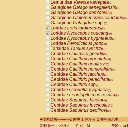
Lemuridae
Varecia variegata
(0)
Galagidae
Galago senegalensis
(0)
Galagidae
Galago demidovii
(0)
Galagidae
Otolemur crassicaudatus
(0)
Galagidae
Galagidae
spp.
(0)
Loridae
Loris tardigradus
(0)
Loridae
Nycticebus coucang
(0)
Loridae
Nycticebus pygmaeus
(0)
Loridae
Perodicticus potto
(0)
Tarsiidae
Tarsius syrichta
(0)
Cebidae
Callimico goeldii
(0)
Cebidae
Callithrix argentata
(0)
Cebidae
Callithrix geoffroyi
(0)
Cebidae
Callithrix humeralifer
(0)
Cebidae
Callithrix jacchus
(0)
Cebidae
Callithrix penicillata
(0)
Cebidae
Callithrix
spp.
(0)
Cebidae
Cebuella pygmaea
(0)
Cebidae
Leontopithecus rosalia
(0)
Cebidae
Saguinus bicolor
(0)
Cebidae
Saguinus fuscicollis
(0)
Cebidae
Saguinus geoffroyi
(0)
Cebidae
Saguinus imperator
(0)
■検索結果-----------2 件中 1 件から 2 件を表示中
Cebidae
Saguinus labiatus
(0)
Cebidae
Saguinus leucopus
剖検番号：00018
性別：M
年齢：Unk
(0)