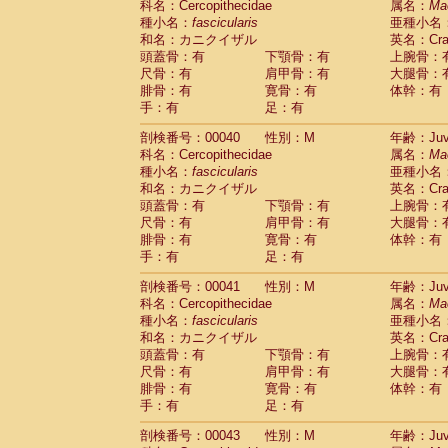
科名：Cercopithecidae
属名：
Ma
Cercopithecidae
Cercopithecus lhoest
種小名：
fascicularis
亜種小名
Cercopithecidae
Cercopithecus mitis
(1
和名：カニクイザル
英名：Crab
Cercopithecidae
Cercopithecus mitis 
頭蓋骨：有
下顎骨：有
上腕骨：
Cercopithecidae
Cercopithecus mitis 
尺骨：有
肩甲骨：有
大腿骨：
Cercopithecidae
Cercopithecus mona
腓骨：有
寛骨：有
体幹：有
Cercopithecidae
Cercopithecus negle
手：有
足：有
Cercopithecidae
Cercopithecus nigrovi
剖検番号：00040
性別：M
年齢：Juve
Cercopithecidae
Cercopithecus petauri
科名：Cercopithecidae
属名：
Ma
Cercopithecidae
Cercopithecus
spp.
(0)
種小名：
fascicularis
亜種小名
Cercopithecidae
Chlorocebus aethiop
和名：カニクイザル
英名：Crab
Cercopithecidae
Chlorocebus pygeryt
頭蓋骨：有
下顎骨：有
上腕骨：
Cercopithecidae
Erythrocebus patas
(4
尺骨：有
肩甲骨：有
大腿骨：
Cercopithecidae
Miopithecus talapoin
腓骨：有
寛骨：有
体幹：有
Cercopithecidae
Cercopithecinae
spp
手：有
足：有
Cercopithecidae
Colobus angolensis
(0
Cercopithecidae
Colobus guereza
剖検番号：00041
性別：M
年齢：Juve
(0)
Cercopithecidae
Colobus polykomos
科名：Cercopithecidae
属名：
Ma
(0
種小名：
Cercopithecidae
fascicularis
Piliocolobus badius
亜種小名
(0
和名：カニクイザル
英名：Crab
Cercopithecidae
Kasi senex vetulus
(1)
頭蓋骨：有
下顎骨：有
上腕骨：
Cercopithecidae
Kasi senex
(1)
尺骨：有
肩甲骨：有
大腿骨：
Cercopithecidae
Nasalis larvatus
(0)
腓骨：有
寛骨：有
体幹：有
Cercopithecidae
Presbytes melaloph
手：有
足：有
Cercopithecidae
Pygathrix nemaeus
(0)
Cercopithecidae
Semnopithecus entel
剖検番号：00043
性別：M
年齢：Juve
Cercopithecidae
Trachypithecus crista