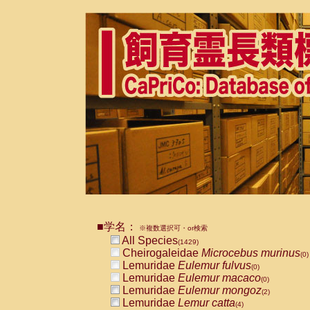
■学名：
※複数選択可・or検索
All Species
(1429)
Cheirogaleidae
Microcebus murinus
(0)
Lemuridae
Eulemur fulvus
(0)
Lemuridae
Eulemur macaco
(0)
Lemuridae
Eulemur mongoz
(2)
Lemuridae
Lemur catta
(4)