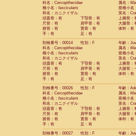
科名：Cercopithecidae
Cebidae
Saguinus midas
属名：
Ma
(0)
種小名：
fascicularis
亜種小名
Cebidae
Saguinus mystax
(3)
和名：カニクイザル
英名：Crab
Cebidae
Saguinus nigricollis
(34)
頭蓋骨：有
下顎骨：有
上腕骨：
Cebidae
Saguinus oedipus
(31)
尺骨：有
肩甲骨：有
大腿骨：
Cebidae
Saguinus weddelli
(0)
腓骨：有
寛骨：有
体幹：有
Cebidae
Saguinus
spp.
(1)
手：有
足：有
Cebidae
Aotus trivirgatus
(6)
Cebidae
Cebus albifrons
(3)
剖検番号：00014
性別：F
年齢：Juve
Cebidae
Cebus apella
科名：Cercopithecidae
(9)
属名：
Ma
Cebidae
Cebus capucinus
種小名：
fascicularis
亜種小名
(1)
Cebidae
Cebus nigrivittatus
和名：カニクイザル
英名：Crab
(1)
Cebidae
Cebus
spp.
頭蓋骨：有
下顎骨：有
上腕骨：
(0)
Cebidae
Saimiri boliviensis
尺骨：有
肩甲骨：有
大腿骨：
(0)
腓骨：有
Cebidae
Saimiri sciureus
寛骨：有
体幹：有
(21)
手：有
足：有
Atelidae
Alouatta caraya
(0)
Atelidae
Alouatta fusca
(1)
剖検番号：00026
性別：F
年齢：Adu
Atelidae
Alouatta seniculus
(1)
科名：Cercopithecidae
属名：
Ma
Atelidae
Alouatta
spp.
(1)
種小名：
fascicularis
亜種小名
Atelidae
Ateles belzebuth
(1)
和名：カニクイザル
英名：Crab
Atelidae
Ateles geoffroyi
(5)
頭蓋骨：有
下顎骨：有
上腕骨：
Atelidae
Ateles paniscus
(10)
尺骨：有
肩甲骨：有
大腿骨：
Atelidae
Ateles
spp.
腓骨：有
寛骨：有
(0)
体幹：有
Atelidae
Lagothrix lagothricha
手：有
足：有
(9)
Atelidae
Lagothrix lagothricha cana
(0)
剖検番号：00027
性別：F
年齢：Juve
Pitheciidae
Cacajao calvus rubicundu