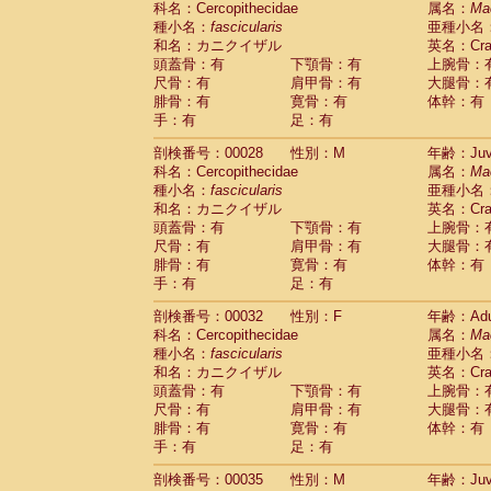
科名：Cercopithecidae
属名：
Ma
Pitheciidae
Callicebus cupreus
(2)
種小名：
fascicularis
亜種小名
Pitheciidae
Callicebus donacophilus
(0
和名：カニクイザル
英名：Crab
Pitheciidae
Callicebus moloch
(0)
頭蓋骨：有
下顎骨：有
上腕骨：
Pitheciidae
Callicebus torquatus
(0)
尺骨：有
肩甲骨：有
大腿骨：
Pitheciidae
Callicebus
spp.
(0)
腓骨：有
寛骨：有
体幹：有
Pitheciidae
Chiropotes satanas
(2)
手：有
足：有
Pitheciidae
Pithecia monachus
(3)
Pitheciidae
Pithecia pithecia
剖検番号：00028
性別：M
年齢：Juve
(0)
Cercopithecidae
Cercocebus agilis
科名：Cercopithecidae
属名：
Ma
(0)
Cercopithecidae
Cercocebus galeritus
種小名：
fascicularis
亜種小名
和名：カニクイザル
Cercopithecidae
Cercocebus torquatu
英名：Crab
頭蓋骨：有
下顎骨：有
上腕骨：
Cercopithecidae
Cercocebus torquatus
尺骨：有
肩甲骨：有
大腿骨：
Cercopithecidae
Cercocebus torquatu
腓骨：有
寛骨：有
体幹：有
Cercopithecidae
Cercocebus
hybrid
(2)
手：有
足：有
Cercopithecidae
Cercocebus
spp.
(0)
Cercopithecidae
Lophocebus albigen
剖検番号：00032
性別：F
年齢：Adu
Cercopithecidae
Papio anubis
(2)
科名：Cercopithecidae
属名：
Ma
Cercopithecidae
Papio cynocephalus
(
種小名：
fascicularis
亜種小名
Cercopithecidae
Papio hamadryas
和名：カニクイザル
英名：Crab
(1)
Cercopithecidae
Papio papio
頭蓋骨：有
下顎骨：有
上腕骨：
(0)
Cercopithecidae
Papio
spp.
尺骨：有
肩甲骨：有
大腿骨：
(0)
Cercopithecidae
Mandrillus leucopha
腓骨：有
寛骨：有
体幹：有
Cercopithecidae
Mandrillus sphinx
手：有
足：有
(1)
Cercopithecidae
Theropithecus gelad
剖検番号：00035
性別：M
年齢：Juve
Cercopithecidae
Macaca arctoides
(4)