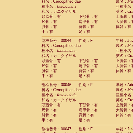
科名：Cercopithecidae
属名：
Ma
Cercopithecidae
Trachypithecus franc
種小名：
fascicularis
亜種小名
Cercopithecidae
Trachypithecus obsc
和名：カニクイザル
英名：Crab
Cercopithecidae
Trachypithecus pilea
頭蓋骨：有
下顎骨：有
上腕骨：
Cercopithecidae
Colobinae
spp.
尺骨：有
肩甲骨：有
大腿骨：
(0)
Cercopithecidae
Presbytesinae
spp.
腓骨：有
寛骨：有
体幹：有
(0)
手：有
Cercopithecidae
足：有
Cercopithecidae
spp
Hylobatidae
Hoolock hoolock
(1)
剖検番号：00044
性別：F
年齢：Juve
Hylobatidae
Hylobates agilis
(2)
科名：Cercopithecidae
属名：
Ma
Hylobatidae
Hylobates klossii
(0)
種小名：
fascicularis
亜種小名
Hylobatidae
Hylobates lar
(20)
和名：カニクイザル
英名：Crab
Hylobatidae
Hylobates moloch
(2)
頭蓋骨：有
下顎骨：有
上腕骨：
Hylobatidae
Hylobates muelleri
(0)
尺骨：有
肩甲骨：有
大腿骨：
Hylobatidae
Hylobates pileatus
(5)
腓骨：有
寛骨：有
体幹：有
Hylobatidae
Hylobates
spp.
手：有
足：有
(3)
Hylobatidae
Hylobates
hybrid
(1)
剖検番号：00046
性別：F
年齢：Adu
Hylobatidae
Nomascus concolor
(0)
科名：Cercopithecidae
属名：
Ma
Hylobatidae
Symphalangus syndactyl
種小名：
fascicularis
亜種小名
Hominidae
Pongo pygmaeus
(0)
和名：カニクイザル
英名：Crab
Hominidae
Pan troglodytes
(1)
頭蓋骨：有
下顎骨：有
上腕骨：
Hominidae
Gorilla gorilla beringei
(0)
尺骨：有
肩甲骨：有
大腿骨：
Hominidae
Gorilla gorilla gorilla
(0)
腓骨：有
寛骨：有
体幹：有
Primates misc.
(0)
手：有
足：有
Scandentia
Dendrogale melanura
(0)
Scandentia
Ptilocercus lowii
剖検番号：00047
性別：F
年齢：Juve
(0)