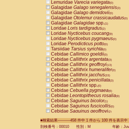
Lemuridae
Varecia variegata
(0)
Galagidae
Galago senegalensis
(3)
Galagidae
Galago demidovii
(0)
Galagidae
Otolemur crassicaudatus
(0)
Galagidae
Galagidae
spp.
(1)
Loridae
Loris tardigradus
(2)
Loridae
Nycticebus coucang
(9)
Loridae
Nycticebus pygmaeus
(0)
Loridae
Perodicticus potto
(0)
Tarsiidae
Tarsius syrichta
(0)
Cebidae
Callimico goeldii
(0)
Cebidae
Callithrix argentata
(3)
Cebidae
Callithrix geoffroyi
(13)
Cebidae
Callithrix humeralifer
(0)
Cebidae
Callithrix jacchus
(33)
Cebidae
Callithrix penicillata
(3)
Cebidae
Callithrix
spp.
(0)
Cebidae
Cebuella pygmaea
(6)
Cebidae
Leontopithecus rosalia
(9)
Cebidae
Saguinus bicolor
(1)
Cebidae
Saguinus fuscicollis
(0)
Cebidae
Saguinus geoffroyi
(2)
Cebidae
Saguinus imperator
(0)
■検索結果-----------458 件中 1 件から 100 件を表示中
Cebidae
Saguinus labiatus
(0)
Cebidae
Saguinus leucopus
剖検番号：00010
性別：M
年齢：Juve
(6)