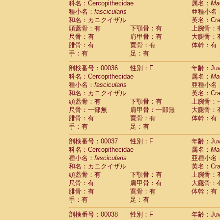
科名：Cercopithecidae
属名：
Ma
Cercopithecidae
Macaca assamensis
(
種小名：
fascicularis
亜種小名
Cercopithecidae
Macaca brunnescen
和名：カニクイザル
英名：Crab
Cercopithecidae
Macaca cyclopis
(23)
頭蓋骨：有
下顎骨：有
上腕骨：
Cercopithecidae
Macaca fascicularis
(4
尺骨：有
肩甲骨：有
大腿骨：
Cercopithecidae
Macaca fuscaca fusc
腓骨：有
寛骨：有
体幹：有
Cercopithecidae
Macaca fuscata yaku
手：有
足：有
Cercopithecidae
Macaca fuscata
hybr
剖検番号：00036
Cercopithecidae
性別：F
Macaca maura
年齢：Juve
(4)
科名：Cercopithecidae
属名：
Ma
Cercopithecidae
Macaca mulatta
(102)
種小名：
fascicularis
亜種小名
Cercopithecidae
Macaca nemestrina
(6
和名：カニクイザル
英名：Crab
Cercopithecidae
Macaca nigra
(1)
頭蓋骨：有
下顎骨：有
上腕骨：
Cercopithecidae
Macaca radiata
(37)
尺骨：一部無
肩甲骨：一部無
大腿骨：
Cercopithecidae
Macaca silenus
(0)
腓骨：有
寛骨：有
体幹：有
Cercopithecidae
Macaca sinica
(1)
手：有
足：有
Cercopithecidae
Macaca sylvanus
(2)
Cercopithecidae
Macaca thibetana
剖検番号：00037
性別：F
年齢：Juve
(0)
Cercopithecidae
Macaca tonkeana
科名：Cercopithecidae
属名：
Ma
(0)
Cercopithecidae
Macaca
hybrid
種小名：
fascicularis
亜種小名
(2)
Cercopithecidae
Macaca
spp.
和名：カニクイザル
英名：Crab
(0)
Cercopithecidae
Allenopithecus nigrov
頭蓋骨：有
下顎骨：有
上腕骨：
尺骨：有
Cercopithecidae
肩甲骨：有
Cercopithecus ascan
大腿骨：
腓骨：有
寛骨：有
体幹：有
Cercopithecidae
Cercopithecus ascan
手：有
足：有
Cercopithecidae
Cercopithecus ceph
Cercopithecidae
Cercopithecus diana
剖検番号：00038
性別：F
年齢：Juve
Cercopithecidae
Cercopithecus hamly