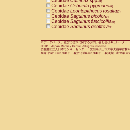
Cebidae
Callithrix
spp.
(0)
Cebidae
Cebuella pygmaea
(6)
Cebidae
Leontopithecus rosalia
(5)
Cebidae
Saguinus bicolor
(0)
Cebidae
Saguinus fuscicollis
(0)
Cebidae
Saguinus geoffroyi
(1)
Cebidae
Saguinus imperator
(0)
Cebidae
Saguinus labiatus
(0)
Cebidae
Saguinus leucopus
本データベース、並びに標本に関するお問い合わせはキュレーター・新宅勇太までお願い
(5)
© 2013 Japan Monkey Centre. All rights reserved.
Cebidae
Saguinus midas
(0)
公益財団法人日本モンキーセンター 愛知県犬山市大字犬山字官林26番
Cebidae
Saguinus mystax
登録:平成19年5月31日 有効:令和4年5月30日 取扱責任者:綿貫宏
(2)
Cebidae
Saguinus nigricollis
(13)
Cebidae
Saguinus oedipus
(20)
Cebidae
Saguinus weddelli
(0)
Cebidae
Saguinus
spp.
(1)
Cebidae
Aotus trivirgatus
(3)
Cebidae
Cebus albifrons
(1)
Cebidae
Cebus apella
(7)
Cebidae
Cebus capucinus
(0)
Cebidae
Cebus nigrivittatus
(1)
Cebidae
Cebus
spp.
(0)
Cebidae
Saimiri boliviensis
(0)
Cebidae
Saimiri sciureus
(9)
Atelidae
Alouatta caraya
(0)
Atelidae
Alouatta fusca
(1)