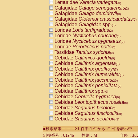
Lemuridae
Varecia variegata
(0)
Galagidae
Galago senegalensis
(2)
Galagidae
Galago demidovii
(0)
Galagidae
Otolemur crassicaudatus
(0)
Galagidae
Galagidae
spp.
(0)
Loridae
Loris tardigradus
(2)
Loridae
Nycticebus coucang
(3)
Loridae
Nycticebus pygmaeus
(0)
Loridae
Perodicticus potto
(0)
Tarsiidae
Tarsius syrichta
(0)
Cebidae
Callimico goeldii
(0)
Cebidae
Callithrix argentata
(3)
Cebidae
Callithrix geoffroyi
(7)
Cebidae
Callithrix humeralifer
(0)
Cebidae
Callithrix jacchus
(20)
Cebidae
Callithrix penicillata
(2)
Cebidae
Callithrix
spp.
(0)
Cebidae
Cebuella pygmaea
(6)
Cebidae
Leontopithecus rosalia
(5)
Cebidae
Saguinus bicolor
(0)
Cebidae
Saguinus fuscicollis
(0)
Cebidae
Saguinus geoffroyi
(1)
Cebidae
Saguinus imperator
(0)
■検索結果-----------21 件中 1 件から 21 件を表示中
Cebidae
Saguinus labiatus
(0)
Cebidae
Saguinus leucopus
剖検番号：01746
性別：M
年齢：Juve
(5)