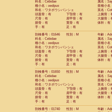
科名：Cebidae
属名：
Sa
Cercopithecidae
Cercopithecus lhoest
種小名：
oedipus
亜種小名
Cercopithecidae
Cercopithecus mitis
(0
和名：ワタボウシパンシェ
英名：Cotto
Cercopithecidae
Cercopithecus mitis 
頭蓋骨：有
下顎骨：有
上腕骨：
Cercopithecidae
Cercopithecus mitis 
尺骨：有
肩甲骨：有
大腿骨：
Cercopithecidae
Cercopithecus mona
腓骨：有
寛骨：有
体幹：有
Cercopithecidae
Cercopithecus negle
手：有
足：有
Cercopithecidae
Cercopithecus nigrovi
剖検番号：01646
性別：M
年齢：Adu
Cercopithecidae
Cercopithecus petauri
科名：Cebidae
属名：
Sa
Cercopithecidae
Cercopithecus
spp.
(0)
種小名：
oedipus
亜種小名
Cercopithecidae
Chlorocebus aethiop
和名：ワタボウシパンシェ
英名：Cotto
Cercopithecidae
Chlorocebus pygeryt
頭蓋骨：有
下顎骨：有
上腕骨：
Cercopithecidae
Erythrocebus patas
(1
尺骨：有
肩甲骨：有
大腿骨：
Cercopithecidae
Miopithecus talapoin
腓骨：有
寛骨：有
体幹：有
Cercopithecidae
Cercopithecinae
spp
手：有
足：有
Cercopithecidae
Colobus angolensis
(0
Cercopithecidae
Colobus guereza
剖検番号：01650
性別：M
年齢：Adu
(0)
Cercopithecidae
Colobus polykomos
科名：Cebidae
属名：
Sa
(0
種小名：
Cercopithecidae
oedipus
Piliocolobus badius
亜種小名
(0
和名：ワタボウシパンシェ
英名：Cotto
Cercopithecidae
Kasi senex vetulus
(0)
頭蓋骨：有
下顎骨：有
上腕骨：
Cercopithecidae
Kasi senex
(0)
尺骨：有
肩甲骨：有
大腿骨：
Cercopithecidae
Nasalis larvatus
(0)
腓骨：有
寛骨：有
体幹：有
Cercopithecidae
Presbytes melaloph
手：有
足：有
Cercopithecidae
Pygathrix nemaeus
(0)
Cercopithecidae
Semnopithecus entel
剖検番号：01740
性別：M
年齢：Adu
Cercopithecidae
Trachypithecus crista