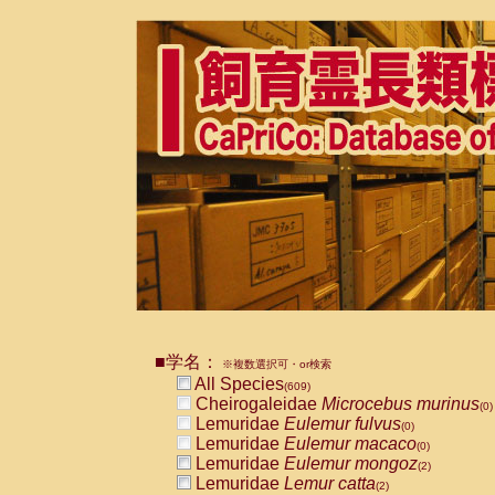
■学名：
※複数選択可・or検索
All Species
(609)
Cheirogaleidae
Microcebus murinus
(0)
Lemuridae
Eulemur fulvus
(0)
Lemuridae
Eulemur macaco
(0)
Lemuridae
Eulemur mongoz
(2)
Lemuridae
Lemur catta
(2)