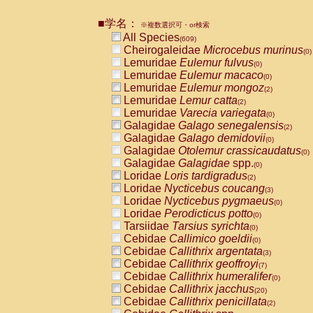
■学名：
※複数選択可・or検索
All Species
(609)
Cheirogaleidae
Microcebus murinus
(0)
Lemuridae
Eulemur fulvus
(0)
Lemuridae
Eulemur macaco
(0)
Lemuridae
Eulemur mongoz
(2)
Lemuridae
Lemur catta
(2)
Lemuridae
Varecia variegata
(0)
Galagidae
Galago senegalensis
(2)
Galagidae
Galago demidovii
(0)
Galagidae
Otolemur crassicaudatus
(0)
Galagidae
Galagidae
spp.
(0)
Loridae
Loris tardigradus
(2)
Loridae
Nycticebus coucang
(3)
Loridae
Nycticebus pygmaeus
(0)
Loridae
Perodicticus potto
(0)
Tarsiidae
Tarsius syrichta
(0)
Cebidae
Callimico goeldii
(0)
Cebidae
Callithrix argentata
(3)
Cebidae
Callithrix geoffroyi
(7)
Cebidae
Callithrix humeralifer
(0)
Cebidae
Callithrix jacchus
(20)
Cebidae
Callithrix penicillata
(2)