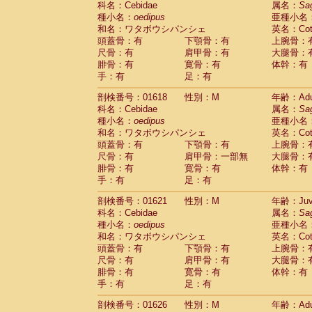
科名：Cebidae
属名：
Sa
Pitheciidae
Callicebus cupreus
(0)
種小名：
oedipus
亜種小名
Pitheciidae
Callicebus donacophilus
(0
和名：ワタボウシパンシェ
英名：Cotto
Pitheciidae
Callicebus moloch
(0)
頭蓋骨：有
下顎骨：有
上腕骨：
Pitheciidae
Callicebus torquatus
(0)
尺骨：有
肩甲骨：有
大腿骨：
Pitheciidae
Callicebus
spp.
(0)
腓骨：有
寛骨：有
体幹：有
Pitheciidae
Chiropotes satanas
(1)
手：有
足：有
Pitheciidae
Pithecia monachus
(3)
Pitheciidae
Pithecia pithecia
剖検番号：01618
性別：M
年齢：Adu
(0)
Cercopithecidae
Cercocebus agilis
科名：Cebidae
属名：
Sa
(0)
Cercopithecidae
Cercocebus galeritus
種小名：
oedipus
亜種小名
和名：ワタボウシパンシェ
Cercopithecidae
Cercocebus torquatu
英名：Cotto
頭蓋骨：有
下顎骨：有
上腕骨：
Cercopithecidae
Cercocebus torquatus
尺骨：有
肩甲骨：一部無
大腿骨：
Cercopithecidae
Cercocebus torquatu
腓骨：有
寛骨：有
体幹：有
Cercopithecidae
Cercocebus
hybrid
(0)
手：有
足：有
Cercopithecidae
Cercocebus
spp.
(0)
Cercopithecidae
Lophocebus albigen
剖検番号：01621
性別：M
年齢：Juve
Cercopithecidae
Papio anubis
(0)
科名：Cebidae
属名：
Sa
Cercopithecidae
Papio cynocephalus
(
種小名：
oedipus
亜種小名
Cercopithecidae
Papio hamadryas
和名：ワタボウシパンシェ
英名：Cotto
(1)
Cercopithecidae
Papio papio
頭蓋骨：有
下顎骨：有
上腕骨：
(0)
Cercopithecidae
Papio
spp.
尺骨：有
肩甲骨：有
大腿骨：
(0)
Cercopithecidae
Mandrillus leucopha
腓骨：有
寛骨：有
体幹：有
Cercopithecidae
Mandrillus sphinx
手：有
足：有
(0)
Cercopithecidae
Theropithecus gelad
剖検番号：01626
性別：M
年齢：Adu
Cercopithecidae
Macaca arctoides
(1)