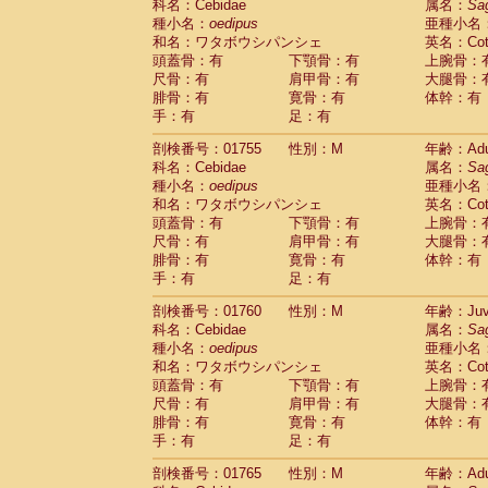
科名：Cebidae
属名：
Sa
Cercopithecidae
Trachypithecus franc
種小名：
oedipus
亜種小名
Cercopithecidae
Trachypithecus obsc
和名：ワタボウシパンシェ
英名：Cotto
Cercopithecidae
Trachypithecus pilea
頭蓋骨：有
下顎骨：有
上腕骨：
Cercopithecidae
Colobinae
spp.
尺骨：有
肩甲骨：有
大腿骨：
(0)
Cercopithecidae
Presbytesinae
spp.
腓骨：有
寛骨：有
体幹：有
(0)
手：有
Cercopithecidae
足：有
Cercopithecidae
spp
Hylobatidae
Hoolock hoolock
(0)
剖検番号：01755
性別：M
年齢：Adu
Hylobatidae
Hylobates agilis
(1)
科名：Cebidae
属名：
Sa
Hylobatidae
Hylobates klossii
(0)
種小名：
oedipus
亜種小名
Hylobatidae
Hylobates lar
(13)
和名：ワタボウシパンシェ
英名：Cotto
Hylobatidae
Hylobates moloch
(0)
頭蓋骨：有
下顎骨：有
上腕骨：
Hylobatidae
Hylobates muelleri
(0)
尺骨：有
肩甲骨：有
大腿骨：
Hylobatidae
Hylobates pileatus
(2)
腓骨：有
寛骨：有
体幹：有
Hylobatidae
Hylobates
spp.
手：有
足：有
(0)
Hylobatidae
Hylobates
hybrid
(0)
剖検番号：01760
性別：M
年齢：Juve
Hylobatidae
Nomascus concolor
(0)
科名：Cebidae
属名：
Sa
Hylobatidae
Symphalangus syndactyl
種小名：
oedipus
亜種小名
Hominidae
Pongo pygmaeus
(0)
和名：ワタボウシパンシェ
英名：Cotto
Hominidae
Pan troglodytes
(1)
頭蓋骨：有
下顎骨：有
上腕骨：
Hominidae
Gorilla gorilla beringei
(0)
尺骨：有
肩甲骨：有
大腿骨：
Hominidae
Gorilla gorilla gorilla
(0)
腓骨：有
寛骨：有
体幹：有
Primates misc.
(0)
手：有
足：有
Scandentia
Dendrogale melanura
(0)
Scandentia
Ptilocercus lowii
剖検番号：01765
性別：M
年齢：Adu
(0)