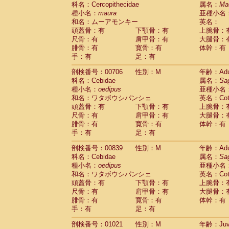
科名：Cercopithecidae
Cebidae
Saguinus midas
属名：
Ma
(0)
種小名：
maura
亜種小名
Cebidae
Saguinus mystax
(2)
和名：ムーアモンキー
英名：
Cebidae
Saguinus nigricollis
(13)
頭蓋骨：有
下顎骨：有
上腕骨：
Cebidae
Saguinus oedipus
(20)
尺骨：有
肩甲骨：有
大腿骨：
Cebidae
Saguinus weddelli
(0)
腓骨：有
寛骨：有
体幹：有
Cebidae
Saguinus
spp.
(1)
手：有
足：有
Cebidae
Aotus trivirgatus
(3)
Cebidae
Cebus albifrons
(1)
剖検番号：00706
性別：M
年齢：Adu
Cebidae
Cebus apella
科名：Cebidae
(7)
属名：
Sa
Cebidae
Cebus capucinus
種小名：
oedipus
亜種小名
(0)
Cebidae
Cebus nigrivittatus
和名：ワタボウシパンシェ
英名：Cotto
(1)
Cebidae
Cebus
spp.
頭蓋骨：有
下顎骨：有
上腕骨：
(0)
Cebidae
Saimiri boliviensis
尺骨：有
肩甲骨：有
大腿骨：
(0)
腓骨：有
Cebidae
Saimiri sciureus
寛骨：有
体幹：有
(9)
手：有
足：有
Atelidae
Alouatta caraya
(0)
Atelidae
Alouatta fusca
(1)
剖検番号：00839
性別：M
年齢：Adu
Atelidae
Alouatta seniculus
(1)
科名：Cebidae
属名：
Sa
Atelidae
Alouatta
spp.
(0)
種小名：
oedipus
亜種小名
Atelidae
Ateles belzebuth
(1)
和名：ワタボウシパンシェ
英名：Cotto
Atelidae
Ateles geoffroyi
(3)
頭蓋骨：有
下顎骨：有
上腕骨：
Atelidae
Ateles paniscus
(3)
尺骨：有
肩甲骨：有
大腿骨：
Atelidae
Ateles
spp.
腓骨：有
寛骨：有
(0)
体幹：有
Atelidae
Lagothrix lagothricha
手：有
足：有
(6)
Atelidae
Lagothrix lagothricha cana
(0)
剖検番号：01021
性別：M
年齢：Juve
Pitheciidae
Cacajao calvus rubicundu