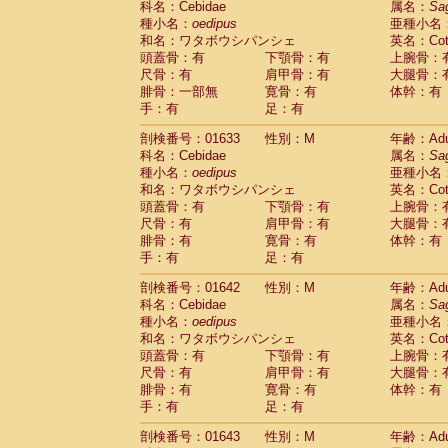
科名：Cebidae
属名：
Sa
Cercopithecidae
Macaca assamensis
(
種小名：
oedipus
亜種小名
Cercopithecidae
Macaca brunnescen
和名：ワタボウシパンシェ
英名：Cotto
Cercopithecidae
Macaca cyclopis
(6)
頭蓋骨：有
下顎骨：有
上腕骨：
Cercopithecidae
Macaca fascicularis
(1
尺骨：有
肩甲骨：有
大腿骨：
Cercopithecidae
Macaca fuscaca fusc
腓骨：一部無
寛骨：有
体幹：有
Cercopithecidae
Macaca fuscata yaku
手：有
足：有
Cercopithecidae
Macaca fuscata
hybr
剖検番号：01633
Cercopithecidae
性別：M
Macaca maura
年齢：Adu
(1)
科名：Cebidae
属名：
Sa
Cercopithecidae
Macaca mulatta
(50)
種小名：
oedipus
亜種小名
Cercopithecidae
Macaca nemestrina
(3
和名：ワタボウシパンシェ
英名：Cotto
Cercopithecidae
Macaca nigra
(1)
頭蓋骨：有
下顎骨：有
上腕骨：
Cercopithecidae
Macaca radiata
(9)
尺骨：有
肩甲骨：有
大腿骨：
Cercopithecidae
Macaca silenus
(1)
腓骨：有
寛骨：有
体幹：有
Cercopithecidae
Macaca sinica
(0)
手：有
足：有
Cercopithecidae
Macaca sylvanus
(2)
Cercopithecidae
Macaca thibetana
剖検番号：01642
性別：M
年齢：Adu
(0)
Cercopithecidae
Macaca tonkeana
科名：Cebidae
属名：
Sa
(0)
Cercopithecidae
Macaca
hybrid
種小名：
oedipus
亜種小名
(1)
Cercopithecidae
Macaca
spp.
和名：ワタボウシパンシェ
英名：Cotto
(0)
Cercopithecidae
Allenopithecus nigrov
頭蓋骨：有
下顎骨：有
上腕骨：
尺骨：有
Cercopithecidae
肩甲骨：有
Cercopithecus ascan
大腿骨：
腓骨：有
寛骨：有
体幹：有
Cercopithecidae
Cercopithecus ascan
手：有
足：有
Cercopithecidae
Cercopithecus ceph
Cercopithecidae
Cercopithecus diana
剖検番号：01643
性別：M
年齢：Adu
Cercopithecidae
Cercopithecus hamly